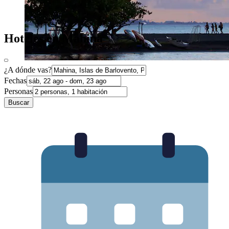
Hoteles en Mahina
¿A dónde vas?
Fechas
Personas
Buscar