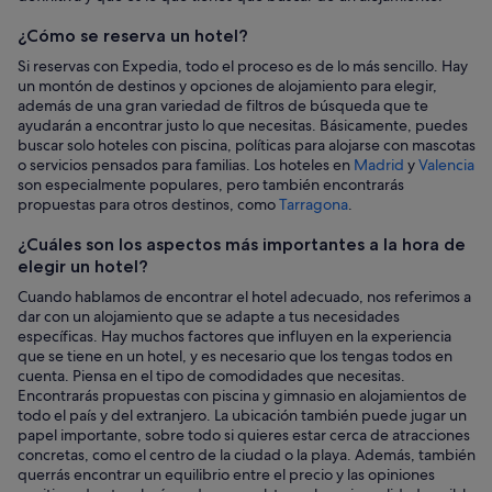
hotel
¿Cómo se reserva un hotel?
Si reservas con Expedia, todo el proceso es de lo más sencillo. Hay
un montón de destinos y opciones de alojamiento para elegir,
además de una gran variedad de filtros de búsqueda que te
ayudarán a encontrar justo lo que necesitas. Básicamente, puedes
buscar solo hoteles con piscina, políticas para alojarse con mascotas
o servicios pensados para familias. Los hoteles en
Madrid
y
Valencia
son especialmente populares, pero también encontrarás
propuestas para otros destinos, como
Tarragona
.
¿Cuáles son los aspectos más importantes a la hora de
elegir un hotel?
Cuando hablamos de encontrar el hotel adecuado, nos referimos a
dar con un alojamiento que se adapte a tus necesidades
específicas. Hay muchos factores que influyen en la experiencia
que se tiene en un hotel, y es necesario que los tengas todos en
cuenta. Piensa en el tipo de comodidades que necesitas.
Encontrarás propuestas con piscina y gimnasio en alojamientos de
todo el país y del extranjero. La ubicación también puede jugar un
papel importante, sobre todo si quieres estar cerca de atracciones
concretas, como el centro de la ciudad o la playa. Además, también
querrás encontrar un equilibrio entre el precio y las opiniones