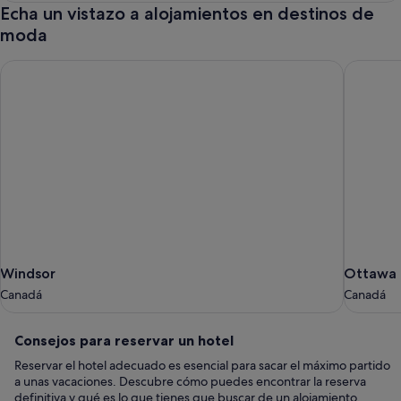
Echa un vistazo a alojamientos en destinos de
moda
Windsor
Ottawa
Windsor
Ottawa
Windsor
Ottawa
Canadá
Canadá
Canadá
Canadá
Consejos
Consejos para reservar un hotel
para
Reservar el hotel adecuado es esencial para sacar el máximo partido
reservar
a unas vacaciones. Descubre cómo puedes encontrar la reserva
un
definitiva y qué es lo que tienes que buscar de un alojamiento.