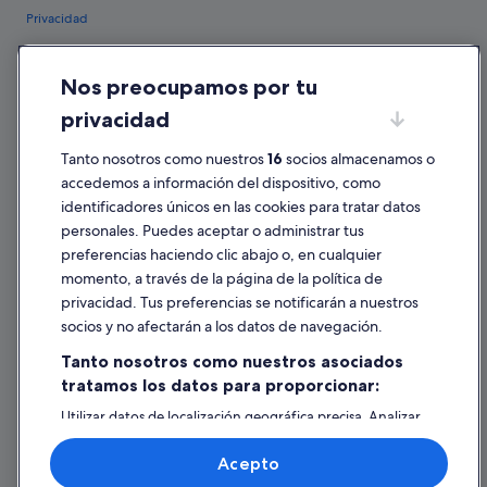
Privacidad
Cookies
Nos preocupamos por tu
Condiciones de uso
privacidad
Información legal/contacto
Pautas sobre el contenido y cómo denunciar contenido
Tanto nosotros como nuestros
16
socios almacenamos o
accedemos a información del dispositivo, como
identificadores únicos en las cookies para tratar datos
Ayuda
personales. Puedes aceptar o administrar tus
Ayuda
preferencias haciendo clic abajo o, en cualquier
momento, a través de la página de la política de
Cancelar un vuelo
privacidad. Tus preferencias se notificarán a nuestros
Cancelar una reserva de hotel o de un alquiler vacacional
socios y no afectarán a los datos de navegación.
Plazos de reembolso
Tanto nosotros como nuestros asociados
tratamos los datos para proporcionar:
Utilizar un cupón de Expedia
Utilizar datos de localización geográfica precisa. Analizar
Documentos para viajes internacionales
activamente las características del dispositivo para su
identificación. Almacenar la información en un dispositivo
Acepto
y/o acceder a ella. Publicidad y contenido personalizados,