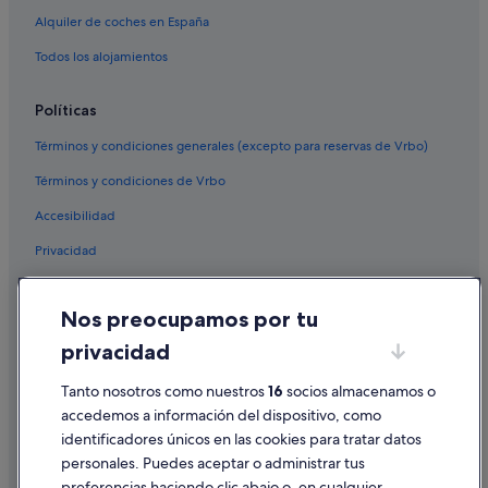
Alquiler de coches en España
Todos los alojamientos
Políticas
Términos y condiciones generales (excepto para reservas de Vrbo)
Términos y condiciones de Vrbo
Accesibilidad
Privacidad
Cookies
Nos preocupamos por tu
Condiciones de uso
privacidad
Información legal/contacto
Pautas sobre el contenido y cómo denunciar contenido
Tanto nosotros como nuestros
16
socios almacenamos o
accedemos a información del dispositivo, como
identificadores únicos en las cookies para tratar datos
Ayuda
personales. Puedes aceptar o administrar tus
Ayuda
preferencias haciendo clic abajo o, en cualquier