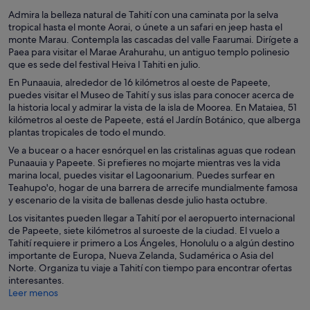
Admira la belleza natural de Tahití con una caminata por la selva
tropical hasta el monte Aorai, o únete a un safari en jeep hasta el
monte Marau. Contempla las cascadas del valle Faarumai. Dirígete a
Paea para visitar el Marae Arahurahu, un antiguo templo polinesio
que es sede del festival Heiva I Tahiti en julio.
En Punaauia, alrededor de 16 kilómetros al oeste de Papeete,
puedes visitar el Museo de Tahití y sus islas para conocer acerca de
la historia local y admirar la vista de la isla de Moorea. En Mataiea, 51
kilómetros al oeste de Papeete, está el Jardín Botánico, que alberga
plantas tropicales de todo el mundo.
Ve a bucear o a hacer esnórquel en las cristalinas aguas que rodean
Punaauia y Papeete. Si prefieres no mojarte mientras ves la vida
marina local, puedes visitar el Lagoonarium. Puedes surfear en
Teahupo'o, hogar de una barrera de arrecife mundialmente famosa
y escenario de la visita de ballenas desde julio hasta octubre.
Los visitantes pueden llegar a Tahití por el aeropuerto internacional
de Papeete, siete kilómetros al suroeste de la ciudad. El vuelo a
Tahití requiere ir primero a Los Ángeles, Honolulu o a algún destino
importante de Europa, Nueva Zelanda, Sudamérica o Asia del
Norte. Organiza tu viaje a Tahití con tiempo para encontrar ofertas
interesantes.
Leer menos