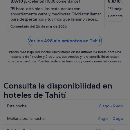
del
8,8
/
10
¡Excelente! (1008 comentarios)
8,8
/
10
¡Exc
9
"El hotel está bien, los restaurantes son
"El mejor hot
ago
absurdamente caros y mediocres Olvidaron llamar
Comentario d
para despertarnos y tuvimos que llamar 3 veces
al
para que recogieran el equipaje"
10
Comentario del 26 de mar de 2026
ago
Ver los 498 alojamientos en Tahití
Precio más bajo por noche encontrado en las últimas 24 horas para una
estancia de 1 noche y 2 adultos. Los precios y la disponibilidad están
sujetos a cambios. Pueden aplicarse términos y condiciones adicionales.
Consulta la disponibilidad en
hoteles de Tahití
Comprueba
Esta noche
8 ago - 9 ago
los
precios
Comprueba
Mañana por la noche
9 ago - 10 ago
en
los