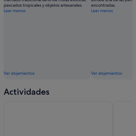
pescados tropicales y objetos artesanales.
encontradas.
Leer menos
Leer menos
Ver alojamientos
Ver alojamientos
Actividades
Tour de 5 horas por la isla de Tahití: costa este y oeste
Tour de med