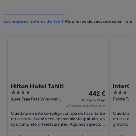
Los mejores hoteles de Tahití
Alquileres de vacaciones en Tahití
Hilton Hotel Tahiti
InterContine
Hilton Hotel Tahiti
InterCon
4
El
4
442 €
by IHG
out
precio
out
Auae Faaa Faaa Windward
Pointe Tata 
Del 9 ago al 10 ago
Islands
of
es
of
incluye tasas e impuestos
5
de
5
Quédate en este complejo con spa de Faaa. Entre
Quédate en 
442 €
otras cosas, cuenta con aparcamiento gratuito, un
otras cosas,
spa completo y 4 restaurantes. Algunos aspectos
por
gratuito y 2
que los huéspedes ...
que los ...
noche