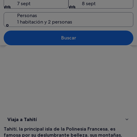
7 sept
8 sept
Personas
1 habitación y 2 personas
Un paisaje costero con montañas verde
Buscar
Ver mapa
Viaja a Tahití
Tahití, la principal isla de la Polinesia Francesa, es
famosa por su deslumbrante belleza, sus montañas,