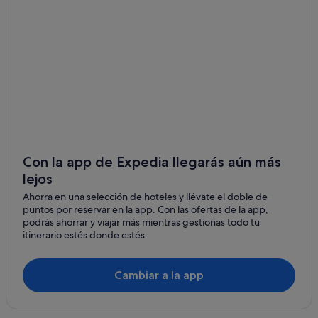
Cabañas en Tahití
Faaa
Fa'aone hoteles
Arue
Hoteles de 5 estrellas en Tahití
Mahina
Papara hoteles
To'ahotu hoteles
Tiarei
Hoteles con piscina en Tahití
Papara
Hoteles con casino en Tahití
Pueu
Apartamentos en Tahití
Con la app de Expedia llegarás aún más
To'ahotu
lejos
Mahaena hoteles
Ahorra en una selección de hoteles y llévate el doble de
Taravao hoteles
Mataiea
puntos por reservar en la app. Con las ofertas de la app,
Chalets en Tahití
podrás ahorrar y viajar más mientras gestionas todo tu
Taiarapu-Este
itinerario estés donde estés.
Cambiar a la app