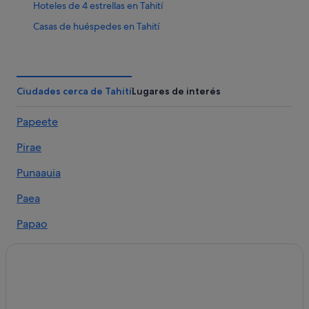
Hoteles de 4 estrellas en Tahití
Casas de huéspedes en Tahití
Marriott Hotels & Resorts en Tahití
Hoteles con spa en Tahití
Vaira'o hoteles
Ciudades cerca de Tahití
Lugares de interés
Hoteles baratos en Tahití
Papeete
Hoteles de lujo en Tahití
Pirae
Hoteles en la playa en Tahití
Pueu hoteles
Punaauia
Villas en Tahití
Paea
Teva I Uta hoteles
Papao
B&B en Tahití
Taravao
Atimaono hoteles
Tautira
Afaahiti hoteles
Hoteles de 3 estrellas en Tahití
Teahupo'o