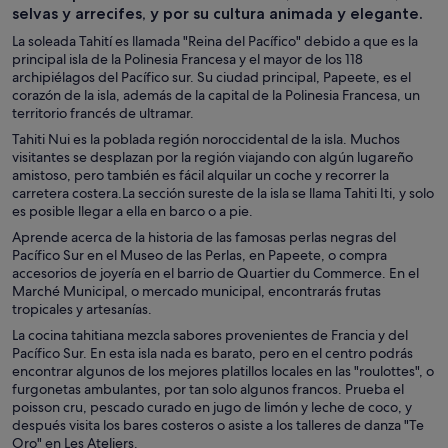
selvas y arrecifes, y por su cultura animada y elegante.
La soleada Tahití es llamada "Reina del Pacífico" debido a que es la
principal isla de la Polinesia Francesa y el mayor de los 118
archipiélagos del Pacífico sur. Su ciudad principal, Papeete, es el
corazón de la isla, además de la capital de la Polinesia Francesa, un
territorio francés de ultramar.
Tahiti Nui es la poblada región noroccidental de la isla. Muchos
visitantes se desplazan por la región viajando con algún lugareño
amistoso, pero también es fácil alquilar un coche y recorrer la
carretera costera.La sección sureste de la isla se llama Tahiti Iti, y solo
es posible llegar a ella en barco o a pie.
Aprende acerca de la historia de las famosas perlas negras del
Pacífico Sur en el Museo de las Perlas, en Papeete, o compra
accesorios de joyería en el barrio de Quartier du Commerce. En el
Marché Municipal, o mercado municipal, encontrarás frutas
tropicales y artesanías.
La cocina tahitiana mezcla sabores provenientes de Francia y del
Pacífico Sur. En esta isla nada es barato, pero en el centro podrás
encontrar algunos de los mejores platillos locales en las "roulottes", o
furgonetas ambulantes, por tan solo algunos francos. Prueba el
poisson cru, pescado curado en jugo de limón y leche de coco, y
después visita los bares costeros o asiste a los talleres de danza "Te
Oro" en Les Ateliers.