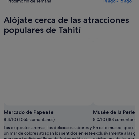
Tahití
precios
Comprueba
Próximo fin de semana
14 ago - 16 ago
para
en
los
esta
Tahití
precios
Alójate cerca de las atracciones
noche,
para
en
8
mañana
Tahití
populares de Tahití
ago
por
para
-
la
el
9
noche,
próximo
ago
9
fin
ago
de
-
semana,
10
14
ago
ago
-
16
ago
Mercado de Papeete
Musée de la Perle 
8.4/10 (1.055 comentarios)
8.0/10 (188 comentarios
Los exquisitos aromas, los deliciosos sabores y
En este museo, que est
un mar de colores atrapan los sentidos en este
exclusivamente a las ge
mercado tradicional lleno de frutas exóticas,
exhibe una de las perla