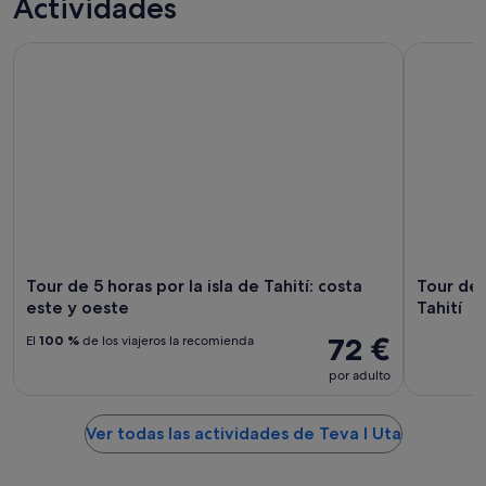
Actividades
de un día
personalizada
Tour de 5 horas por la isla de Tahití: costa este y oeste
Tour de med
Tour de 5 horas por la isla de Tahití: costa
Tour de m
este y oeste
Tahití
72 €
El
100 %
de los viajeros la recomienda
por adulto
Ver todas las actividades de Teva I Uta