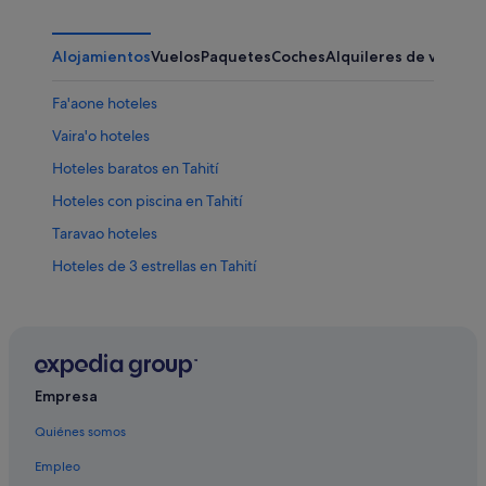
Alojamientos
Vuelos
Paquetes
Coches
Alquileres de vacaci
Fa'aone hoteles
Vaira'o hoteles
Hoteles baratos en Tahití
Hoteles con piscina en Tahití
Taravao hoteles
Hoteles de 3 estrellas en Tahití
Chalets en Tahití
To'ahotu hoteles
Afaahiti hoteles
Hoteles con todo incluido en Tahití
Empresa
Taiarapu-Oeste hoteles
Quiénes somos
Hoteles de 4 estrellas en Tahití
Empleo