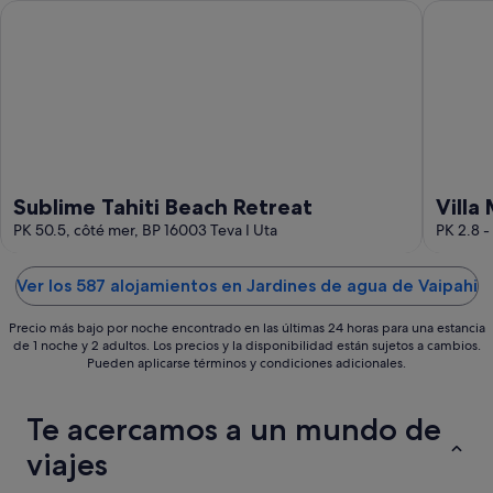
ago
de
Sublime Tahiti Beach Retreat
Villa Mit
-
semana,
11
14
ago
ago
-
16
ago
Sublime Tahiti Beach Retreat
Villa
PK 50.5, côté mer, BP 16003 Teva I Uta
PK 2.8 -
Ver los 587 alojamientos en Jardines de agua de Vaipahi
Precio más bajo por noche encontrado en las últimas 24 horas para una estancia
de 1 noche y 2 adultos. Los precios y la disponibilidad están sujetos a cambios.
Pueden aplicarse términos y condiciones adicionales.
Te acercamos a un mundo de
viajes