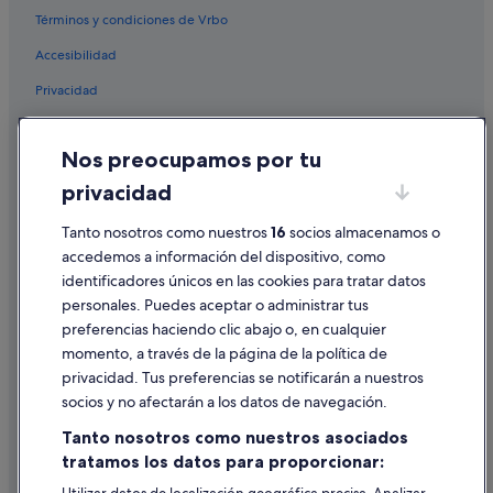
Papara hoteles
Términos y condiciones de Vrbo
Hoteles de lujo en Tahití
Accesibilidad
Privacidad
Cookies
Nos preocupamos por tu
Condiciones de uso
privacidad
Información legal/contacto
Tanto nosotros como nuestros
16
socios almacenamos o
Pautas sobre el contenido y cómo denunciar contenido
accedemos a información del dispositivo, como
identificadores únicos en las cookies para tratar datos
Ayuda
personales. Puedes aceptar o administrar tus
Ayuda
preferencias haciendo clic abajo o, en cualquier
momento, a través de la página de la política de
Cancelar un vuelo
privacidad. Tus preferencias se notificarán a nuestros
Cancelar una reserva de hotel o de un alquiler vacacional
socios y no afectarán a los datos de navegación.
Plazos de reembolso
Tanto nosotros como nuestros asociados
tratamos los datos para proporcionar:
Utilizar un cupón de Expedia