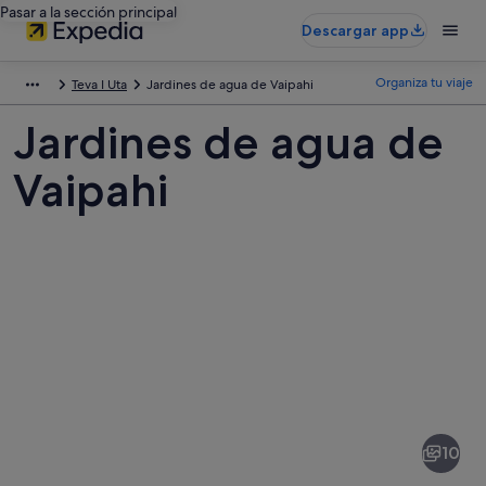
Pasar a la sección principal
Descargar app
Organiza tu viaje
Teva I Uta
Jardines de agua de Vaipahi
Jardines de agua de
Vaipahi
Fotos
de
Jardines
10
de