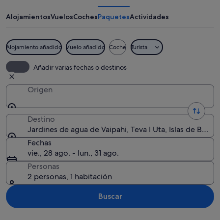
agua
de
Alojamientos
Vuelos
Coches
Paquetes
Actividades
Vaipahi
Alojamiento añadido
Vuelo añadido
Coche
Turista
Una cascada rodeada de vegetación v
Añadir varias fechas o destinos
Origen
Destino
Jardines de agua de Vaipahi, Teva I Uta, Islas de Barlo
Fechas
vie., 28 ago. - lun., 31 ago.
Personas
2 personas, 1 habitación
Buscar
Ver mapa