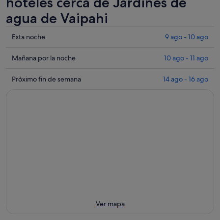
hoteles cerca de Jardines de
agua de Vaipahi
Comprueba
Esta noche
9 ago - 10 ago
los
precios
Comprueba
Mañana por la noche
10 ago - 11 ago
cerca
los
de
precios
Comprueba
Próximo fin de semana
14 ago - 16 ago
Jardines
cerca
los
de
de
precios
agua
Jardines
cerca
de
de
de
Vaipahi
agua
Jardines
para
de
de
esta
Vaipahi
agua
noche,
para
de
9
mañana
Vaipahi
ago
por
para
-
la
el
10
noche,
próximo
Ver mapa
ago
10
fin