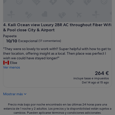
e
d
d
a
d
c
y
a
!
r
Kaili Ocean view Luxury 2BR AC throughout Fiber Wifi & Pool
4. Kaili Ocean view Luxury 2BR AC throughout Fiber Wifi
"
i
& Pool close City & Airport
f
Papeete
y
10.0
10/10
Excepcional
o
(17 comentarios)
sobre
u
"
"They were so lovely to work with!! Super helpful with how to get to
10,
w
T
their location, offering insight as a local. Then place was perfect I
Excepcional,
a
h
wish we could have stayed longer!"
(17 comentarios)
n
e
Elise
t
y
Ver menos
t
w
El
264 €
o
e
precio
v
incluye tasas e impuestos
r
actual
i
Del 14 ago al 15 ago
e
es
s
s
de
i
Mostrar más
o
264 €
t
l
t
o
Precio
Precio más bajo por noche encontrado en las últimas 24 horas para una
h
v
estancia de 1 noche y 2 adultos. Los precios y la disponibilidad están sujetos a
más
e
cambios. Pueden aplicarse términos y condiciones adicionales.
e
bajo