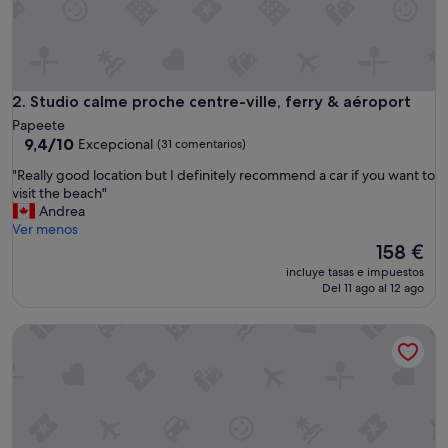
s
s
o
n
i
c
Studio calme proche centre-ville, ferry & aéroport
2. Studio calme proche centre-ville, ferry & aéroport
e
Papeete
.
9.4
9,4/10
Excepcional
(31 comentarios)
W
sobre
e
"
"Really good location but I definitely recommend a car if you want to
10,
l
R
visit the beach"
Excepcional,
o
e
Andrea
(31 comentarios)
v
a
Ver menos
e
l
El
158 €
t
l
precio
incluye tasas e impuestos
o
y
actual
Del 11 ago al 12 ago
g
g
es
o
o
de
Chalet de Tahiti - unique architecture swimming pool and lo
b
o
158 €
a
d
c
l
k
o
t
c
h
a
e
t