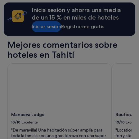
l
términos
Inicia sesión y ahorra una media
w
y
i
condiciones
de un 15 % en miles de hoteles
t
adicionales.
h
Iniciar sesión
Registrarme gratis
h
o
Mejores comentarios sobre
w
t
hoteles en Tahití
o
g
e
Manaeva Lodge
Boutique Hot
t
t
o
t
h
e
i
r
Manaeva Lodge
Boutique Ho
l
o
10/10
Excelente
10/10
Excelen
c
"De maravilla! Una habitación súper amplia para
"Location wa
a
toda la familia con una gran terraza con una súper
ferry stati
t