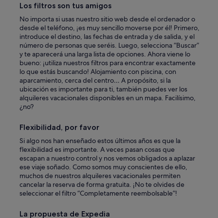
r
Los filtros son tus amigos
!
"
No importa si usas nuestro sitio web desde el ordenador o
desde el teléfono, ¡es muy sencillo moverse por él! Primero,
introduce el destino, las fechas de entrada y de salida, y el
número de personas que seréis. Luego, selecciona “Buscar”
y te aparecerá una larga lista de opciones. Ahora viene lo
bueno: ¡utiliza nuestros filtros para encontrar exactamente
lo que estás buscando! Alojamiento con piscina, con
aparcamiento, cerca del centro… A propósito, si la
ubicación es importante para ti, también puedes ver los
alquileres vacacionales disponibles en un mapa. Facilísimo,
¿no?
Flexibilidad, por favor
Si algo nos han enseñado estos últimos años es que la
flexibilidad es importante. A veces pasan cosas que
escapan a nuestro control y nos vemos obligados a aplazar
ese viaje soñado. Como somos muy conscientes de ello,
muchos de nuestros alquileres vacacionales permiten
cancelar la reserva de forma gratuita. ¡No te olvides de
seleccionar el filtro “Completamente reembolsable”!
La propuesta de Expedia