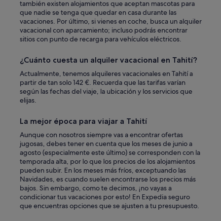
i
también existen alojamientos que aceptan mascotas para
s
que nadie se tenga que quedar en casa durante las
h
vacaciones. Por último, si vienes en coche, busca un alquiler
w
vacacional con aparcamiento; incluso podrás encontrar
e
sitios con punto de recarga para vehículos eléctricos.
c
o
¿Cuánto cuesta un alquiler vacacional en Tahití?
u
l
Actualmente, tenemos alquileres vacacionales en Tahití a
d
partir de tan solo 142 €. Recuerda que las tarifas varían
h
según las fechas del viaje, la ubicación y los servicios que
a
elijas.
v
e
La mejor época para viajar a Tahití
s
t
Aunque con nosotros siempre vas a encontrar ofertas
a
jugosas, debes tener en cuenta que los meses de junio a
y
agosto (especialmente este último) se corresponden con la
e
temporada alta, por lo que los precios de los alojamientos
d
pueden subir. En los meses más fríos, exceptuando las
l
Navidades, es cuando suelen encontrarse los precios más
o
bajos. Sin embargo, como te decimos, ¡no vayas a
n
condicionar tus vacaciones por esto! En Expedia seguro
g
que encuentras opciones que se ajusten a tu presupuesto.
e