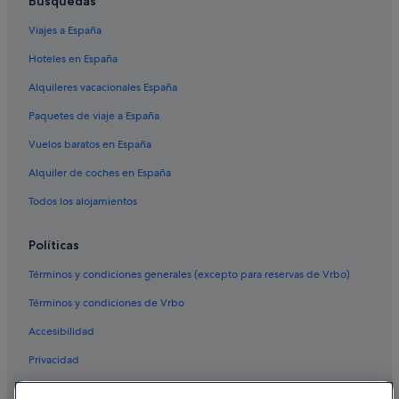
Búsquedas
Viajes a España
Hoteles en España
Alquileres vacacionales España
Paquetes de viaje a España
Vuelos baratos en España
Alquiler de coches en España
Todos los alojamientos
Políticas
Términos y condiciones generales (excepto para reservas de Vrbo)
Términos y condiciones de Vrbo
Accesibilidad
Privacidad
Cookies