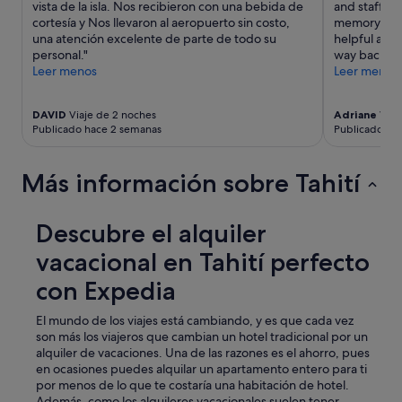
vista de la isla. Nos recibieron con una bebida de
and staff we
i
cortesía y Nos llevaron al aeropuerto sin costo,
memory card
o
una atención excelente de parte de todo su
helpful and 
n
personal."
way back to T
,
Leer menos
Leer menos
o
f
f
DAVID
Viaje de 2 noches
Adriane
Viaj
e
Publicado hace 2 semanas
Publicado el
r
i
n
Más información sobre Tahití
g
i
n
Descubre el alquiler
s
vacacional en Tahití perfecto
i
g
con Expedia
h
t
a
El mundo de los viajes está cambiando, y es que cada vez
s
son más los viajeros que cambian un hotel tradicional por un
a
alquiler de vacaciones. Una de las razones es el ahorro, pues
l
en ocasiones puedes alquilar un apartamento entero para ti
o
por menos de lo que te costaría una habitación de hotel.
c
Además, como los alquileres vacacionales suelen tener