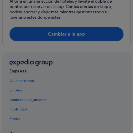
Ahorra en una selección de hoteles y llévate el doble de
puntos por reservar en la app. Con las ofertas de la app,
Papara hoteles
podrás ahorrar y viajar más mientras gestionas todo tu
Mahaena hoteles
itinerario estés donde estés.
Teva I Uta hoteles
Hoteles de 4 estrellas en Tahití
Cambiar a la app
Hoteles con casino en Tahití
Hoteles con todo incluido en Tahití
Hoteles en la playa en Tahití
B&B en Tahití
Empresa
Hoteles de 3 estrellas en Tahití
Quiénes somos
Vaira'o hoteles
Empleo
Pueu hoteles
Anuncia tu alojamiento
Publicidad
Prensa