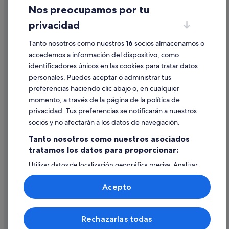
Nos preocupamos por tu
Condiciones de uso
privacidad
Información legal/contacto
Tanto nosotros como nuestros
16
socios almacenamos o
Pautas sobre el contenido y cómo denunciar contenido
accedemos a información del dispositivo, como
identificadores únicos en las cookies para tratar datos
Ayuda
personales. Puedes aceptar o administrar tus
Ayuda
preferencias haciendo clic abajo o, en cualquier
momento, a través de la página de la política de
Cancelar un vuelo
privacidad. Tus preferencias se notificarán a nuestros
Cancelar una reserva de hotel o de un alquiler vacacional
socios y no afectarán a los datos de navegación.
Plazos de reembolso
Tanto nosotros como nuestros asociados
tratamos los datos para proporcionar:
Utilizar un cupón de Expedia
Utilizar datos de localización geográfica precisa. Analizar
Documentos para viajes internacionales
activamente las características del dispositivo para su
identificación. Almacenar la información en un dispositivo
Acepto
y/o acceder a ella. Publicidad y contenido personalizados,
medición de publicidad y contenido, investigación de
audiencia y desarrollo de servicios.
© 2026 Expedia, Inc., una empresa de Expedia Group. Todos los
Rechazarlas todas
Lista de asociados (proveedores)
derechos reservados. Expedia y el logotipo de Expedia son marcas