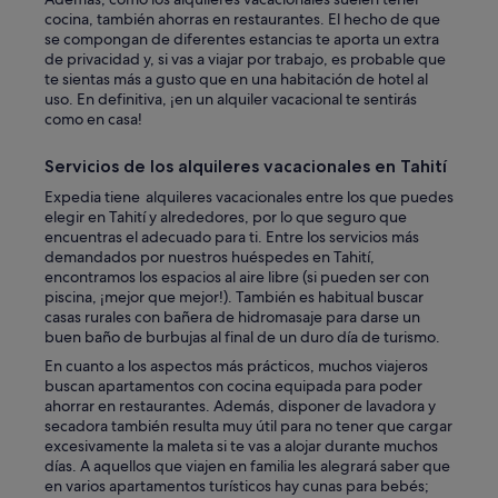
a
cocina, también ahorras en restaurantes. El hecho de que
l
se compongan de diferentes estancias te aporta un extra
.
de privacidad y, si vas a viajar por trabajo, es probable que
T
te sientas más a gusto que en una habitación de hotel al
h
uso. En definitiva, ¡en un alquiler vacacional te sentirás
e
como en casa!
n
p
Servicios de los alquileres vacacionales en Tahití
l
Expedia tiene alquileres vacacionales entre los que puedes
a
elegir en Tahití y alrededores, por lo que seguro que
c
encuentras el adecuado para ti. Entre los servicios más
e
demandados por nuestros huéspedes en Tahití,
w
encontramos los espacios al aire libre (si pueden ser con
a
piscina, ¡mejor que mejor!). También es habitual buscar
s
casas rurales con bañera de hidromasaje para darse un
p
buen baño de burbujas al final de un duro día de turismo.
e
r
En cuanto a los aspectos más prácticos, muchos viajeros
f
buscan apartamentos con cocina equipada para poder
e
ahorrar en restaurantes. Además, disponer de lavadora y
c
secadora también resulta muy útil para no tener que cargar
t
excesivamente la maleta si te vas a alojar durante muchos
I
días. A aquellos que viajen en familia les alegrará saber que
w
en varios apartamentos turísticos hay cunas para bebés;