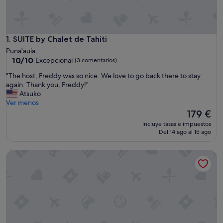
SUITE by Chalet de Tahiti
1. SUITE by Chalet de Tahiti
Puna'auia
10.0
10/10
Excepcional
(3 comentarios)
sobre
"
"The host, Freddy was so nice. We love to go back there to stay
10,
T
again. Thank you, Freddy!"
Excepcional,
h
Atsuko
(3 comentarios)
e
Ver menos
h
El
179 €
o
precio
incluye tasas e impuestos
s
actual
Del 14 ago al 15 ago
t
es
,
de
Studio calme proche centre-ville, ferry & aéroport
F
179 €
r
e
d
d
y
w
a