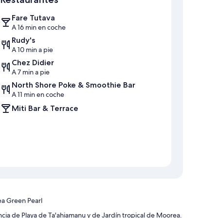
Fare Tutava
A 16 min en coche
Rudy's
A 10 min a pie
Chez Didier
A 7 min a pie
North Shore Poke & Smoothie Bar
A 11 min en coche
Miti Bar & Terrace
ea Green Pearl
ia de Playa de Ta'ahiamanu y de Jardín tropical de Moorea.