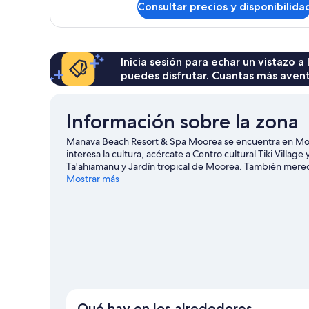
Consultar precios y disponibilida
Inicia sesión para echar un vistazo a
puedes disfrutar. Cuantas más aven
Información sobre la zona
Manava Beach Resort & Spa Moorea se encuentra en Moore
interesa la cultura, acércate a Centro cultural Tiki Village
Ta'ahiamanu y Jardín tropical de Moorea. También mere
Belvedere Lookout. Tendrás la oportunidad de disfrutar 
Mostrar más
paravelismo, pero también podrás vivir grandes aventuras 
inmediaciones.
Ver guía de viaje de Maharepa
Qué hay en los alrededores