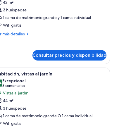
42 m²
úplex
3 huéspedes
1 cama de matrimonio grande y 1 cama individual
Wifi gratis
ás
r más detalles
talles
plex
Consultar precios y disponibilidad
na mesa de comedor de madera, sillas negras, una mesa de centro de vidrio
brir
Habitación de hotel con dos camas, un cuadro 
7
bitación, vistas al jardín
odas
Excepcional
s
4
9,4 de 10
(8 comentarios)
8 comentarios
otos
Vistas al jardín
e
44 m²
abitación,
3 huéspedes
stas
1 cama de matrimonio grande O 1 cama individual
Wifi gratis
rdín