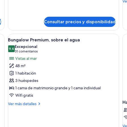
M
Ve
detalles
de
de
de
Suite,
Ha
vistas
vis
d
Consultar precios y disponibilidad
al
al
jardín
ja
a zona del jardín | Vistas desde la habitación
Abrir
Un dormitorio amplio con una cama gra
7
Bungalow Premium, sobre el agua
todas
Excepcional
las
9,4
9,4 de 10
(31 comentarios)
31 comentarios
fotos
Vistas al mar
de
48 m²
Bungalow
1 habitación
Premium,
3 huéspedes
sobre
1 cama de matrimonio grande y 1 cama individual
el
agua
Wifi gratis
H
Más
Ver más detalles
detalles
de
Bungalow
Premium,
M
Ve