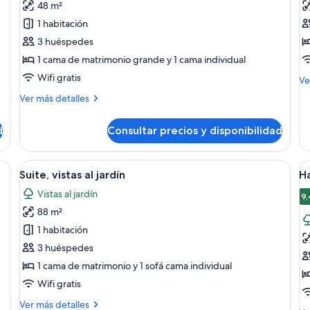
48 m²
Bungalow,
D
1 habitación
sobre
3 huéspedes
el
1 cama de matrimonio grande y 1 cama individual
agua
Wifi gratis
M
Ve
de
Más
Ver más detalles
de
detalles
Dú
de
d
Consultar precios y disponibilidad
Bungalow,
sobre
el
ma grande, dos lámparas de noche, cabecera de madera y vistas al exterior.
Abrir
Una habitación de hotel moderna con u
A
4
agua
Suite, vistas al jardín
Ha
todas
t
Vistas al jardín
las
la
9,
88 m²
fotos
f
de
d
1 habitación
Suite,
H
3 huéspedes
vistas
vi
1 cama de matrimonio y 1 sofá cama individual
al
al
Wifi gratis
jardín
ja
Más
Ver más detalles