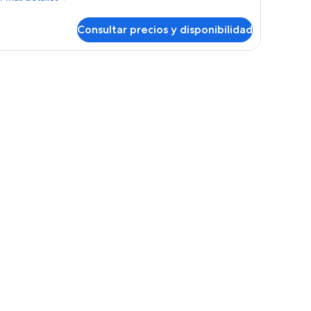
talles
Consultar precios y disponibilidad
bitación