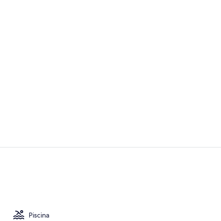
Vídeo hecho 
2 restaurant
Piscina