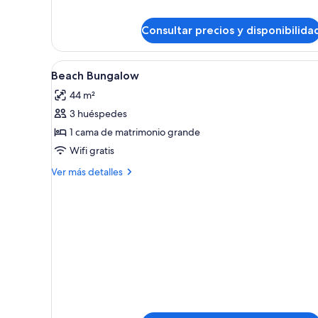
la
zona
Consultar precios y disponibilida
del
jardín
Abrir
Ropa de cama de alta calidad, m
2
Beach Bungalow
todas
44 m²
las
3 huéspedes
fotos
de
1 cama de matrimonio grande
Beach
Wifi gratis
Bungalow
Más
Ver más detalles
detalles
de
Beach
Bungalow