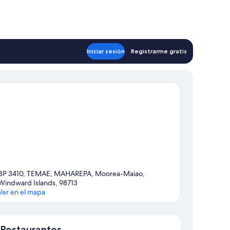
Iniciar sesión
Registrarme gratis
BP 3410, TEMAE, MAHAREPA, Moorea-Maiao,
Windward Islands, 98713
Ver en el mapa
Mapa
Restaurantes