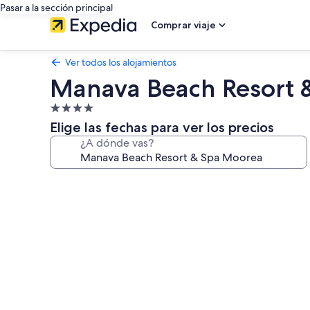
Pasar a la sección principal
Comprar viaje
Ver todos los alojamientos
Manava Beach Resort 
Alojamiento
de
Elige las fechas para ver los precios
4.0 estrellas
¿A dónde vas?
Galería
de
imágenes
de
Manava
Beach
Resort