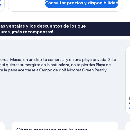
d
Consultar precios y disponibilidad
Habitación
 las ventajas y los descuentos de los que
turas, ¡más recompensas!
a-Maiao, en un distrito comercial y en una playa privada. Si te
 y, si quieres sumergirte en la naturaleza, no te pierdas Playa de
ce la pena acercarse a Campo de golf Moorea Green Pearl y
del agua realizando actividades como esquí acuático o
practicando las rutas a pie o en bicicleta o el ecoturismo en las
Cómo moverse por la zona