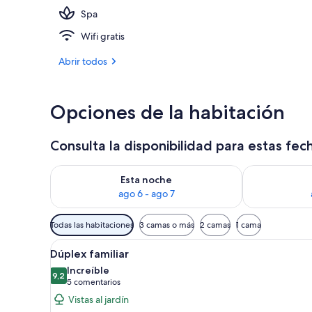
Spa
Exterior
Wifi gratis
Abrir todos
Opciones de la habitación
Consulta la disponibilidad para estas fec
Consulta la disponibilidad para esta noche, ago 6 - 
Consulta la d
Esta noche
ago 6 - ago 7
Filtros
Todas las habitaciones
3 camas o más
2 camas
1 cama
disponibles
Abrir
Una habitación de hotel con do
para
4
Dúplex familiar
todas
las
Increíble
las
9,2
habitaciones
9,2 de 10
(5 comentarios)
5 comentarios
fotos
Vistas al jardín
de