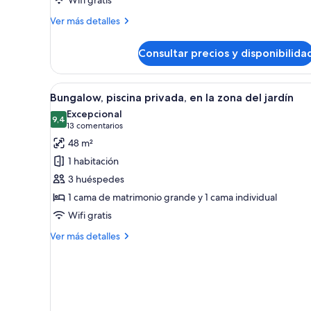
playa
Más
Ver más detalles
detalles
de
Consultar precios y disponibilida
Bungalow,
junto
a
Abrir
Bungalow, piscina privada, en l
6
la
Bungalow, piscina privada, en la zona del jardín
todas
playa
Excepcional
las
9,4
9,4 de 10
(13 comentarios)
13 comentarios
fotos
48 m²
de
1 habitación
Bungalow,
3 huéspedes
piscina
1 cama de matrimonio grande y 1 cama individual
privada,
Wifi gratis
en
la
Más
Ver más detalles
zona
detalles
de
del
Bungalow,
jardín
piscina
privada,
en