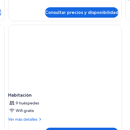
sobre
de
el
de
d
Consultar precios y disponibilidad
agua
Ha
inibar, caja fuerte y escritorio
Habitación
9 huéspedes
Wifi gratis
Más
Ver más detalles
detalles
de