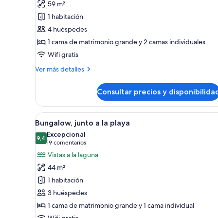
59 m²
Dúplex
1 habitación
familiar
4 huéspedes
1 cama de matrimonio grande y 2 camas individuales
Wifi gratis
Más
Ver más detalles
detalles
de
Consultar precios y disponibilida
Dúplex
familiar
Abrir
Habitación de hotel con una ca
6
Bungalow, junto a la playa
todas
Excepcional
las
9,4
9,4 de 10
(19 comentarios)
19 comentarios
fotos
Vistas a la laguna
de
44 m²
Bungalow,
1 habitación
junto
3 huéspedes
a
1 cama de matrimonio grande y 1 cama individual
la
Wifi gratis