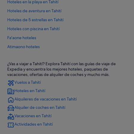
Hoteles en la playa en Tahití
Hoteles de aventura en Tahití
Hoteles de 5 estrellas en Tahití
Hoteles con piscina en Tahití
Fa'aone hoteles
Atimaono hoteles
Hoteles de 4 estrellas en Tahití
¿Vas a viajar a Tahití? Explora Tahití con las guías de viaje de
B&B en Tahití
Expedia y encuentra los mejores hoteles, paquetes de
Villas en Tahití
vacaciones, ofertas de alquiler de coches y mucho más.
Vuelos a Tahití
Taravao hoteles
Hoteles en Tahití
Vaira'o hoteles
Alquileres de vacaciones en Tahití
Hoteles con casino en Tahití
Alquiler de coches en Tahití
Cabañas en Tahití
Vacaciones en Tahití
Hoteles con todo incluido en Tahití
Actividades en Tahití
Apartamentos en Tahití