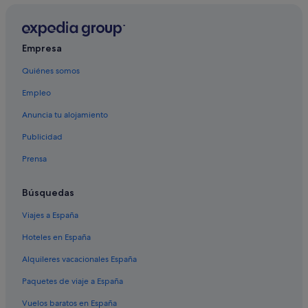
Hoteles de lujo en Tahití
Hoteles baratos en Tahití
Hoteles con spa en Tahití
Empresa
To'ahotu hoteles
Quiénes somos
Mahaena hoteles
Empleo
Marriott Hotels & Resorts en Tahití
Anuncia tu alojamiento
Hoteles con conserje en Tahití
Publicidad
Chalets en Tahití
Prensa
Afaahiti hoteles
Papara hoteles
Búsquedas
Teva I Uta hoteles
Viajes a España
Pueu hoteles
Hoteles en España
Hoteles de 3 estrellas en Tahití
Alquileres vacacionales España
Pensiones en Tahití
Paquetes de viaje a España
Casas de huéspedes en Tahití
Vuelos baratos en España