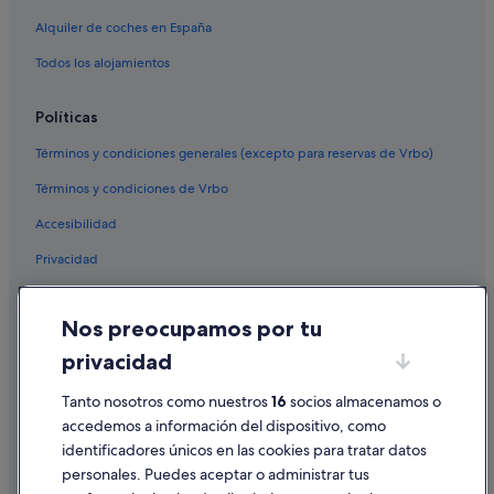
Alquiler de coches en España
Todos los alojamientos
Políticas
Términos y condiciones generales (excepto para reservas de Vrbo)
Términos y condiciones de Vrbo
Accesibilidad
Privacidad
Cookies
Nos preocupamos por tu
Condiciones de uso
privacidad
Información legal/contacto
Tanto nosotros como nuestros
16
socios almacenamos o
Pautas sobre el contenido y cómo denunciar contenido
accedemos a información del dispositivo, como
identificadores únicos en las cookies para tratar datos
Ayuda
personales. Puedes aceptar o administrar tus
Ayuda