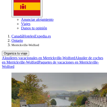
Anunciar alojamiento
Viajes
Danos tu opinión
Canadá
Hoteles
Expedia.es
Ontario
Merrickville-Wolford
Organiza tu viaje
Alquileres vacacionales en Merrickville-Wolford
Alquiler de coches
en Merrickville-Wolford
Paquetes de vacaciones en Merrickville-
Wolford