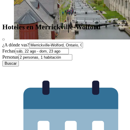
Hoteles en Merrickville-Wolford
¿A dónde vas?
Fechas
Personas
Buscar