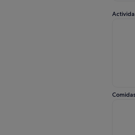
Activida
Desde Ivy 
Comidas
Desde Ivy 