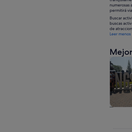
numerosas at
permitirá vi
Buscar activ
buscas activ
de atraccion
Leer menos
Mejor
Visitas gu
Visitas gu
excursio
un d