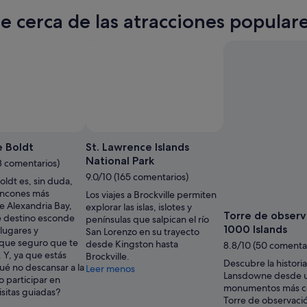
te cerca de las atracciones popular
e Boldt
St. Lawrence Islands
National Park
3 comentarios)
9.0/10 (165 comentarios)
Boldt es, sin duda,
rincones más
Los viajes a Brockville permiten
e Alexandria Bay,
explorar las islas, islotes y
Torre de observ
 destino esconde
penínsulas que salpican el río
1000 Islands
lugares y
San Lorenzo en su trayecto
 que seguro que te
desde Kingston hasta
8.8/10 (50 comenta
 Y, ya que estás
Brockville.
Descubre la histori
ué no descansar a la
Leer menos
Lansdowne desde u
o o participar en
monumentos más c
isitas guiadas?
Torre de observaci