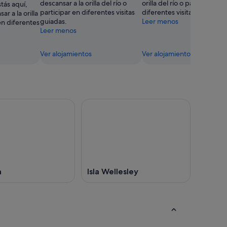
descansar a la orilla del río o
orilla del río o participar en
stás aquí,
participar en diferentes visitas
diferentes visitas guiadas?
r a la orilla
guiadas.
Leer menos
 en diferentes
Leer menos
Ver alojamientos
Ver alojamientos
n
Isla Wellesley