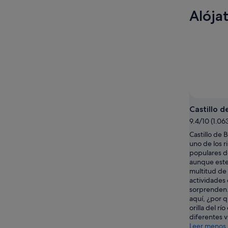
Alója
Castillo d
9.4/10 (1.06
Castillo de 
uno de los 
populares d
aunque este
multitud de 
actividades
sorprenden.
aquí, ¿por q
orilla del rí
diferentes v
Leer menos