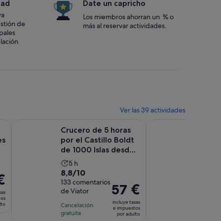
dad
Date un capricho
va
Los miembros ahorran un % o
estión de
más al reservar actividades.
ipales
lación
Ver las 39 actividades
Se abre en una pestaña nueva
Se abre en una pestaña nueva
t
aciones
Crucero de 5 horas por el Castillo Boldt de 1000 Islas d
Recorrido turístico e
Crucero de 5 horas
Recorri
es
por el Castillo Boldt
en bar
de 1000 Islas desde
corazó
Gananoque
islas
La
La
5 h
5 h
8.8
10.0
8,8/10
10/10
duración
dura
€
sobre
133 comentarios
sobre
243 com
de
de
El
57 €
de Viator
de Viato
10
10
sas
la
la
precio
tos
con
con
incluye tasas
actividad
activ
lto
Cancelación
Cancelac
es
e impuestos
133
243
gratuita
gratuita
es
es
por adulto
de