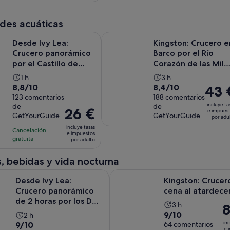
comentarios
de
3 horas
35 €
por
3 horas
y
por
adulto
des acuáticas
30 minutos
adulto
Lea: Crucero panorámico por el Castillo de Boldt de las 1000 is
Kingston: Crucero en Barco por el 
Desde Ivy Lea:
Kingston: Crucero e
Crucero panorámico
Barco por el Río
por el Castillo de
Corazón de las Mil
Boldt de las 1000
Islas
La
La
1 h
3 h
isla...
8.8
8.4
8,8/10
8,4/10
El
43 
duración
duración
sobre
123 comentarios
sobre
188 comentarios
precio
de
de
incluye ta
de
de
10
10
es
la
la
El
26 €
e impues
GetYourGuide
GetYourGuide
por adu
con
con
de
actividad
actividad
precio
incluye tasas
123
188
43 €
Cancelación
es
es
es
e impuestos
gratuita
comentarios
comentarios
por adulto
por
de
de
de
adulto
1 hora
3 horas
26 €
, bebidas y vida nocturna
por
Lea: Crucero panorámico de 2 horas por los Dos Castillos de las
Kingston: Crucero con cena al a
adulto
Desde Ivy Lea:
Kingston: Crucer
Crucero panorámico
cena al atardece
de 2 horas por los Dos
La
3 h
El
8
Castillos de las 1...
9.0
9/10
La
2 h
duración
pr
9.0
inc
9/10
sobre
64 comentarios
duración
de
es
e 