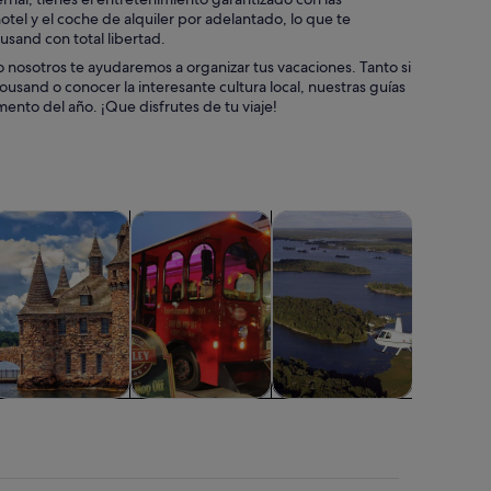
otel y el coche de alquiler por adelantado, lo que te
ousand con total libertad.
 nosotros te ayudaremos a organizar tus vacaciones. Tanto si
ousand o conocer la interesante cultura local, nuestras guías
ento del año. ¡Que disfrutes de tu viaje!
n una pestaña nueva
Se abre en una pestaña nueva
Se abre en una pestaña nuev
Se ab
cas
omidas, bebidas y vida nocturna
Excursiones de festivos y de temporada
Excursiones aéreas, en glob
Espectácu
Comidas,
Excursiones de
Excursiones
Espectá
bebidas y vida
festivos y de
aéreas, en globo
conci
nocturna
temporada
aerostático o
helicóptero