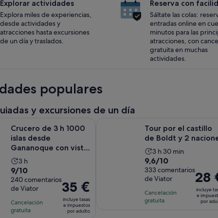
Explorar actividades
Reserva con facili
Explora miles de experiencias,
Sáltate las colas: reser
desde actividades y
entradas online en cu
atracciones hasta excursiones
minutos para las princ
de un día y traslados.
atracciones, con cance
gratuita en muchas
actividades.
idades populares
guiadas y excursiones de un día
 3 h 1000 islas desde Gananoque con vista al castillo de Bold
Tour por el castillo de Boldt y 2 n
Crucero de 3 h 1000
Tour por el castillo
islas desde
de Boldt y 2 nacion
Gananoque con vista
La
3 h 30 min
al castillo de Boldt
9.6
9,6/10
La
3 h
duración
9.0
9/10
sobre
333 comentarios
duración
de
El
28 
de Viator
sobre
240 comentarios
10
de
la
El
35 €
precio
de Viator
10
con
incluye ta
la
actividad
precio
Cancelación
es
e impues
con
incluye tasas
333
gratuita
actividad
es
por adu
Cancelación
es
de
e impuestos
240
gratuita
comentarios
es
por adulto
de
de
28 €