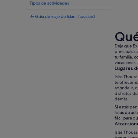
Tipos de actividades
Guía de viaje de Islas Thousand
Qué
Deja que Exp
principales 
tu familia, 
vacaciones i
Lugares d
Islas Thousa
te ofrecemo
adónde ir, 
disfrutes d
demás.
Si estás pen
listas de ac
fácil para qu
Atraccion
Islas Thousa
tranquilamen