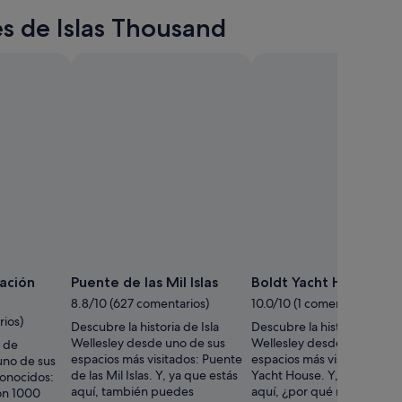
es de Islas Thousand
ación
Puente de las Mil Islas
Boldt Yacht House
8.8/10 (627 comentarios)
10.0/10 (1 comentario)
rios)
Descubre la historia de Isla
Descubre la historia local de
Wellesley desde uno de sus
Wellesley desde uno de su
a de
espacios más visitados: Puente
espacios más visitados: Bol
no de sus
de las Mil Islas. Y, ya que estás
Yacht House. Y, ya que est
onocidos:
aquí, también puedes
aquí, ¿por qué no descansar
ón 1000