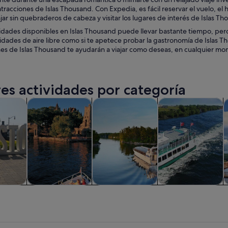
racciones de Islas Thousand. Con Expedia, es fácil reservar el vuelo, el h
ajar sin quebraderos de cabeza y visitar los lugares de interés de Islas Th
idades disponibles en Islas Thousand puede llevar bastante tiempo, pero
idades de aire libre como si te apetece probar la gastronomía de Islas Th
es de Islas Thousand te ayudarán a viajar como deseas, en cualquier mom
es actividades por categoría
Se abre en una pestaña nueva
Se abre en una pestaña nueva
Se abre e
iadas y excursiones de un día
Historia y cultura
Visitas acuáticas y cruceros
Actividades acuáti
C
iadas y
Historia y cultura
Visitas acuáticas y
Actividades
nes de
cruceros
acuáticas
ía