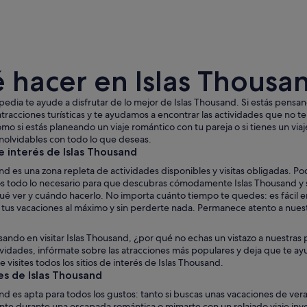
 hacer en Islas Thousa
edia te ayude a disfrutar de lo mejor de Islas Thousand. Si estás pensand
atracciones turísticas y te ayudamos a encontrar las actividades que no te
como si estás planeando un viaje romántico con tu pareja o si tienes un vi
nolvidables con todo lo que deseas.
Un lago sereno rodeado de árboles verdes y una 
e interés de Islas Thousand
nd es una zona repleta de actividades disponibles y visitas obligadas. P
s todo lo necesario para que descubras cómodamente Islas Thousand y s
qué ver y cuándo hacerlo. No importa cuánto tiempo te quedes: es fácil 
e tus vacaciones al máximo y sin perderte nada. Permanece atento a nues
sando en visitar Islas Thousand, ¿por qué no echas un vistazo a nuestras p
tividades, infórmate sobre las atracciones más populares y deja que te ay
e visites todos los sitios de interés de Islas Thousand.
es de Islas Thousand
nd es apta para todos los gustos: tanto si buscas unas vacaciones de ver
te durante una escapada romántica o mimarte con un relajado viaje inver