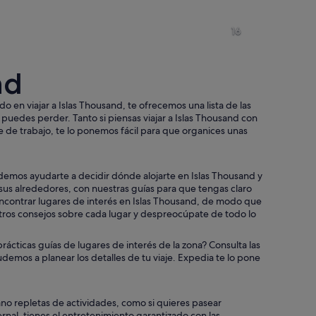
Un río rodeado de un denso bosque verde con un pequeño muelle y 
Un muelle de madera se extiend
16
nd
Un puente verde con un cartel de límite de velocidad de 80 kilómetro
Un velero rápido navegando so
o en viajar a Islas Thousand, te ofrecemos una lista de las
 puedes perder. Tanto si piensas viajar a Islas Thousand con
aje de trabajo, te lo ponemos fácil para que organices unas
pequeña cabaña de madera en un muelle.
odemos ayudarte a decidir dónde alojarte en Islas Thousand y
us alrededores, con nuestras guías para que tengas claro
encontrar lugares de interés en Islas Thousand, de modo que
tros consejos sobre cada lugar y despreocúpate de todo lo
rácticas guías de lugares de interés de la zona? Consulta las
udemos a planear los detalles de tu viaje. Expedia te lo pone
ano repletas de actividades, como si quieres pasear
nal, tienes el entretenimiento garantizado con las