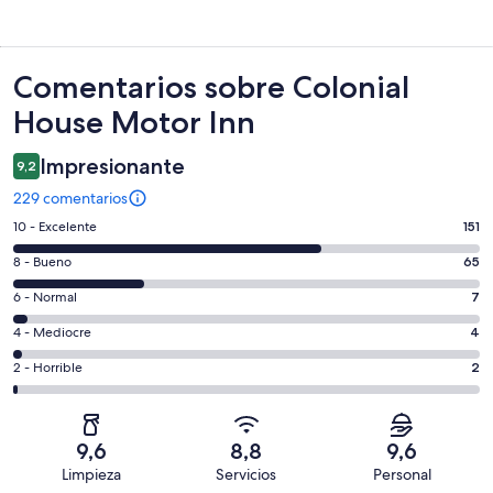
Comentarios
Comentarios sobre Colonial
House Motor Inn
Impresionante
9,2
229 comentarios
151
10 - Excelente
151
comentarios
65
8 - Bueno
65
de
comentarios
un
7
6 - Normal
7
de
total
comentarios
un
4
4 - Mediocre
4
de
de
total
comentarios
229
un
2
2 - Horrible
2
de
de
con
total
comentarios
229
un
una
de
de
con
total
puntuación
229
un
una
de
9,6
8,8
9,6
de
con
total
puntuación
229
Limpieza
Servicios
Personal
10
una
de