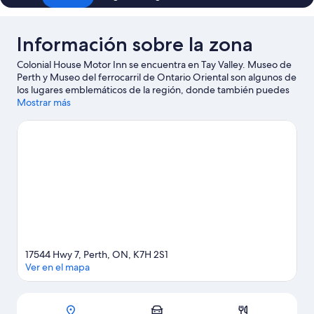
grande,
no
fumadores
Información sobre la zona
Colonial House Motor Inn se encuentra en Tay Valley. Museo de
Perth y Museo del ferrocarril de Ontario Oriental son algunos de
los lugares emblemáticos de la región, donde también puedes
acercarte a Perth Golf Course y Port Elmsley Drive-In Theatre si
Mostrar más
buscas unas vacaciones activas.
Ver guía de viaje de Tay Valley
Ver más moteles en Tay Valley
17544 Hwy 7, Perth, ON, K7H 2S1
Ver en el mapa
Mapa