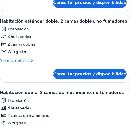
cama
Consultar precios y disponibilidad
Habitación
de
individual
matrimonio,
estándar,
Abrir
Habitación de hotel con dos camas, pi
5
no
1
Habitación estándar doble, 2 camas dobles, no fumadores
todas
cama
fumadores
1 habitación
de
las
matrimonio,
3 huéspedes
fotos
no
de
2 camas dobles
fumadores
Habitación
Wifi gratis
estándar
Más
Ver más detalles
doble,
detalles
2
de
Consultar precios y disponibilidad
Habitación
camas
estándar
dobles,
doble,
Abrir
Habitación de hotel con dos camas, ca
no
5
2
Habitación doble, 2 camas de matrimonio, no fumadores
todas
camas
fumadores
1 habitación
dobles,
las
no
4 huéspedes
fotos
fumadores
de
2 camas de matrimonio
Habitación
Wifi gratis
doble,