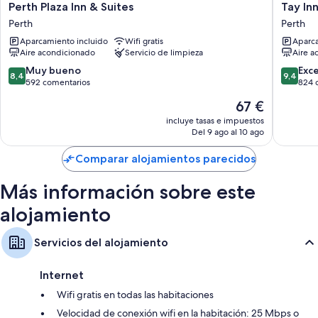
Perth
Tay
Perth Plaza Inn & Suites
Tay In
Plaza
Inn
Perth
Perth
Inn
Perth
Aparcamiento incluido
Wifi gratis
Aparca
&
Aire acondicionado
Servicio de limpieza
Aire a
Suites
Perth
8.4
9.4
Muy bueno
Exc
8,4
9,4
sobre
sobre
592 comentarios
824 
10,
10,
El
67 €
Muy
Excepcio
precio
bueno,
824 com
incluye tasas e impuestos
actual
Del 9 ago al 10 ago
592 comentarios
es
de
Comparar alojamientos parecidos
67 €
Más información sobre este
alojamiento
Servicios del alojamiento
Internet
Wifi gratis en todas las habitaciones
Velocidad de conexión wifi en la habitación: 25 Mbps o