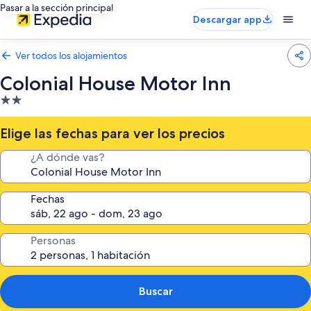
Pasar a la sección principal
Descargar app
Ver todos los alojamientos
Colonial House Motor Inn
Alojamiento
de
2.0 estrellas
Elige las fechas para ver los precios
¿A dónde vas?
Fechas
Personas
Buscar