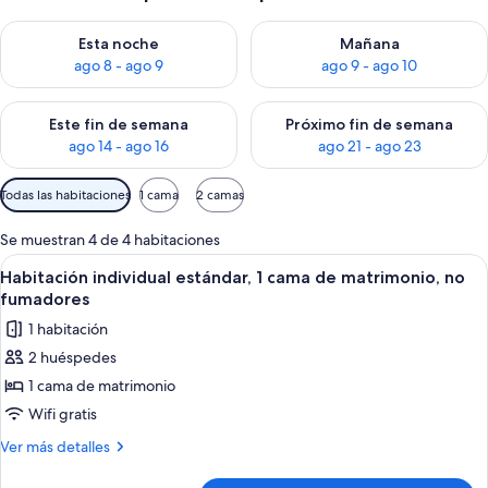
Consulta la disponibilidad para esta noche, ago 8 - ago 9
Consulta la disponibilidad pa
Esta noche
Mañana
ago 8 - ago 9
ago 9 - ago 10
Consulta la disponibilidad para este fin de semana, ago 14 - a
Consulta la disponibilidad par
Este fin de semana
Próximo fin de semana
ago 14 - ago 16
ago 21 - ago 23
Filtros
Todas las habitaciones
1 cama
2 camas
disponibles
para
Se muestran 4 de 4 habitaciones
las
Abrir
Habitación individual estándar, 1 cam
6
Habitación individual estándar, 1 cama de matrimonio, no
habitaciones
todas
fumadores
las
1 habitación
fotos
2 huéspedes
de
1 cama de matrimonio
Habitación
individual
Wifi gratis
estándar,
Más
Ver más detalles
1
detalles
de