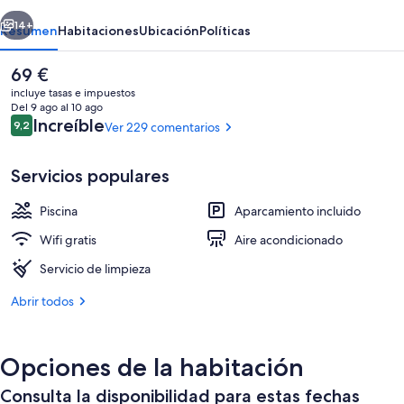
Inn
erior
Siguiente
14+
Resumen
Habitaciones
Ubicación
Políticas
El
69 €
precio
incluye tasas e impuestos
actual
Del 9 ago al 10 ago
es
Comentarios
Increíble
9,2
Ver 229 comentarios
9,2 de 10
de
69 €
Servicios populares
Piscina
Aparcamiento incluido
Habitación doble, 2 camas de matrimon
Wifi gratis
Aire acondicionado
Servicio de limpieza
Abrir todos
Opciones de la habitación
Consulta la disponibilidad para estas fechas