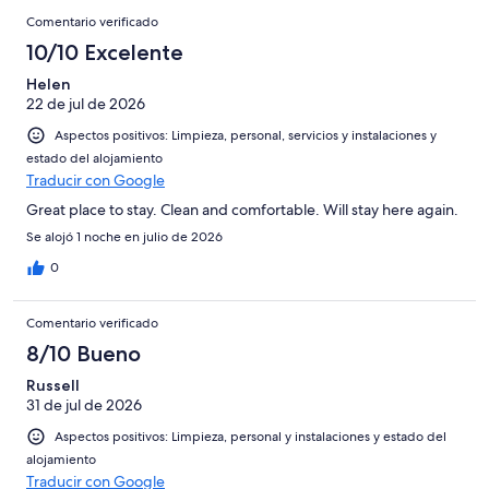
de
con
Comentarios
-
puntuación
229
8
Comentario verificado
una
Excelente
de
con
-
puntuación
10/10 Excelente
6
una
Bueno
de
-
puntuación
Helen
4
Normal
22 de jul de 2026
de
-
2
Aspectos positivos: Limpieza, personal, servicios y instalaciones y
Mediocre
-
estado del alojamiento
Horrible
Traducir con Google
Great place to stay. Clean and comfortable. Will stay here again.
Se alojó 1 noche en julio de 2026
0
Comentario verificado
8/10 Bueno
Russell
31 de jul de 2026
Aspectos positivos: Limpieza, personal y instalaciones y estado del
alojamiento
Traducir con Google