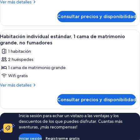
Más
Ver más detalles
2
detalles
camas
de
Consultar precios y disponibilidad
Habitación
de
doble,
matrimonio,
2
Abrir
Habitación de hotel con una cama gra
no
4
camas
Habitación individual estándar, 1 cama de matrimonio
todas
de
fumadores
grande, no fumadores
matrimonio,
las
1 habitación
no
fotos
fumadores
2 huéspedes
de
1 cama de matrimonio grande
Habitación
individual
Wifi gratis
estándar,
Más
Ver más detalles
1
detalles
de
cama
Consultar precios y disponibilidad
Habitación
de
individual
matrimonio
estándar,
Inicia sesión para echar un vistazo a las ventajas y los
grande,
1
descuentos de los que puedes disfrutar. Cuantas más
cama
no
aventuras, ¡más recompensas!
de
fumadores
matrimonio
Iniciar sesión
Registrarme gratis