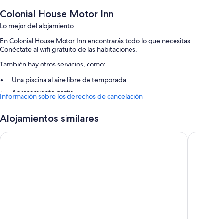
Colonial House Motor Inn
Lo mejor del alojamiento
En Colonial House Motor Inn encontrarás todo lo que necesitas.
Conéctate al wifi gratuito de las habitaciones.
También hay otros servicios, como:
Una piscina al aire libre de temporada
Aparcamiento gratis
Información sobre los derechos de cancelación
Características de la habitación
Alojamientos similares
Todas las habitaciones en Colonial House Motor Inn tienen
características que incluyen sábanas de alta calidad y espacios para
Perth Plaza Inn & Suites
Tay Inn
trabajar con ordenador portátil, además de otras comodidades, como
wifi gratis y aire acondicionado.
Además, otros de los servicios de los que disfrutarás en todas las
habitaciones incluyen los siguientes:
Baños con bañeras y champú
Televisiones LCD de 42 pulgadas con canales por cable
Frigoríficos pequeños, microondas y cafeteras y teteras