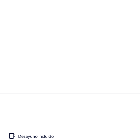
Exterior
Desayuno buf
Desayuno incluido