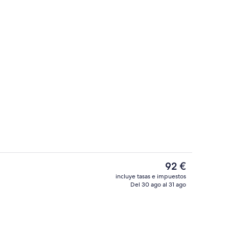
Vestíbulo
El
92 €
precio
incluye tasas e impuestos
actual
Del 30 ago al 31 ago
é gratuito y diario
Escritorio, espacio para trabajar con u
es
de
92 €