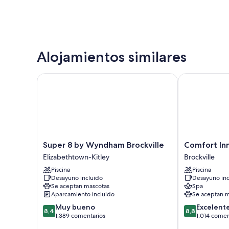
Alojamientos similares
Super 8 by Wyndham Brockville
Comfort Inn B
Super
Comfort
Super 8 by Wyndham Brockville
Comfort Inn
8
Inn
Elizabethtown-Kitley
Brockville
by
Brockville
Piscina
Piscina
Wyndham
Brockville
Desayuno incluido
Desayuno inc
Brockville
Se aceptan mascotas
Spa
Elizabethtown-
Aparcamiento incluido
Se aceptan m
Kitley
8.4
8.8
Muy bueno
Excelent
8,4
8,8
sobre
sobre
1.389 comentarios
1.014 comen
10,
10,