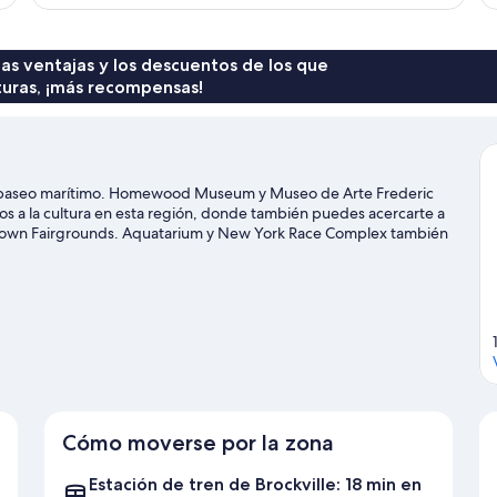
 las ventajas y los descuentos de los que
turas, ¡más recompensas!
del paseo marítimo. Homewood Museum y Museo de Arte Frederic
s a la cultura en esta región, donde también puedes acercarte a
ethtown Fairgrounds. Aquatarium y New York Race Complex también
nturas en el agua con tu actividad favorita: ¿esnórquel, tal vez?
Cómo moverse por la zona
Estación de tren de Brockville: 18 min en