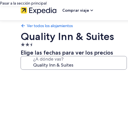
Pasar a la sección principal
Comprar viaje
Ver todos los alojamientos
Quality Inn & Suites
Alojamiento
de
Elige las fechas para ver los precios
2.5 estrellas
¿A dónde vas?
Galería
de
imágenes
de
Quality
Inn
&