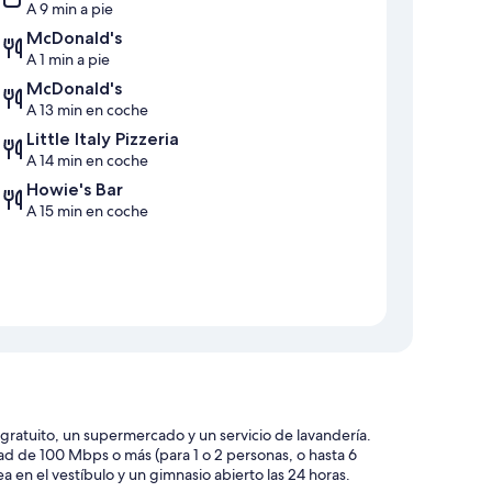
A 9 min a pie
McDonald's
A 1 min a pie
McDonald's
A 13 min en coche
Little Italy Pizzeria
A 14 min en coche
Howie's Bar
A 15 min en coche
ratuito, un supermercado y un servicio de lavandería.
dad de 100 Mbps o más (para 1 o 2 personas, o hasta 6
n el vestíbulo y un gimnasio abierto las 24 horas.