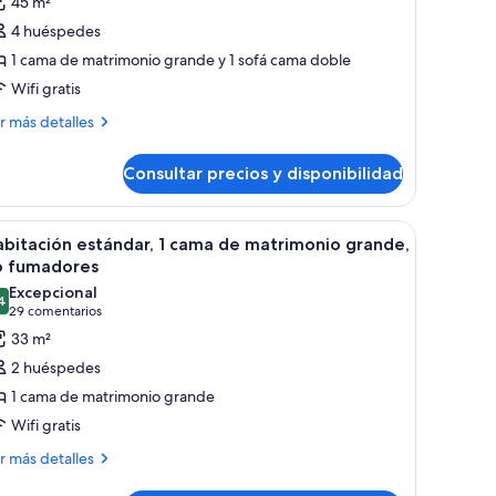
45 m²
ite,
4 huéspedes
1 cama de matrimonio grande y 1 sofá cama doble
ama
Wifi gratis
e
ás
atrimonio
r más detalles
talles
rande
on
Consultar precios y disponibilidad
ite,
ofá
ma
ama,
escritorio con silla, refrigerador, lavamanos y ventana con vistas.
brir
Habitación estándar, 1 cama de matrimonio gra
9
bitación estándar, 1 cama de matrimonio grande,
ccesible
odas
trimonio
o fumadores
ara
ande
s
Excepcional
ersonas
n
4
otos
9,4 de 10
(29 comentarios)
29 comentarios
fá
on
e
33 m²
ma,
iscapacidad
abitación
cesible
2 huéspedes
ra
stándar,
1 cama de matrimonio grande
rsonas
n
Wifi gratis
ama
scapacidad
ás
e
r más detalles
talles
atrimonio