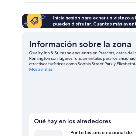
Inicia sesión para echar un vistazo a
puedes disfrutar. Cuantas más aven
Información sobre la zona
Quality Inn & Suites se encuentra en Prescott, cerca 
Remington son lugares fundamentales para los aficionado
atractivos turísticos como Sophia Street Park y Elizab
merecen la pena. Te encantará explorar la zona y vivir ave
Mostrar más
Ver guía de viaje de Prescott
Qué hay en los alrededores
Punto histórico nacional de