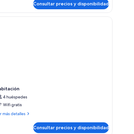
rande,
Consultar precios y disponibilidad
bitación
o
tándar,
umadores
n portátil, cortinas opacas
ma
trimonio
ande,
madores
abitación
4 huéspedes
Wifi gratis
ás
r más detalles
talles
Consultar precios y disponibilidad
bitación