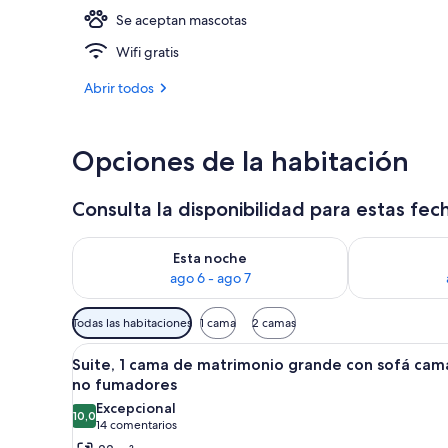
Se aceptan mascotas
Vestíbulo
Wifi gratis
Abrir todos
Opciones de la habitación
Consulta la disponibilidad para estas fec
Consulta la disponibilidad para esta noche, ago 6 - 
Consulta la d
Esta noche
ago 6 - ago 7
Filtros
Todas las habitaciones
1 cama
2 camas
disponibles
Abrir
Habitación de hotel con cama, s
para
8
Suite, 1 cama de matrimonio grande con sofá cam
todas
las
no fumadores
las
habitaciones
Excepcional
10,0
fotos
10,0 de 10
(14 comentarios)
14 comentarios
de