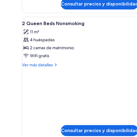
de
para
Consultar precios y disponibilida
Habitación,
personas
2
camas
con
Abrir
Escritorio, espacio para trabaja
7
de
2 Queen Beds Nonsmoking
discapacidad,
todas
matrimonio,
no
11 m²
accesible
las
fumadores
para
4 huéspedes
fotos
personas
de
2 camas de matrimonio
con
2
discapacidad,
Wifi gratis
no
Queen
Más
Ver más detalles
fumadores
Beds
detalles
Nonsmoking
de
2
Queen
Beds
Nonsmoking
Consultar precios y disponibilida