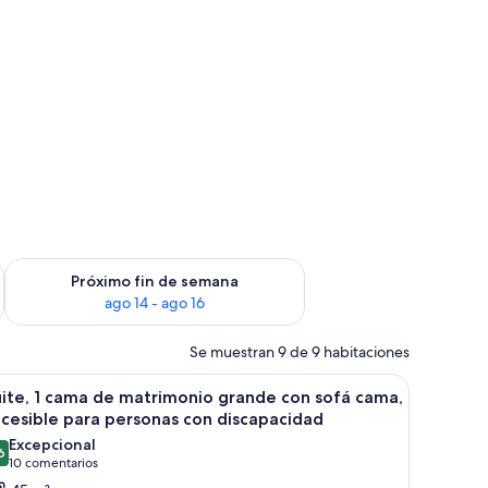
fin de semana, ago 7 - ago 9
Consulta la disponibilidad para el próximo fin de semana, ago
Próximo fin de semana
ago 14 - ago 16
Se muestran 9 de 9 habitaciones
tera, escritorio y ventana con vista a la ciudad.
brir
Habitación de hotel con un sofá marrón, una 
9
ite, 1 cama de matrimonio grande con sofá cama,
odas
cesible para personas con discapacidad
s
Excepcional
6
otos
9,6 de 10
(10 comentarios)
10 comentarios
e