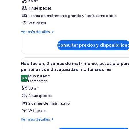
33 m²
Suite,
4 huéspedes
1
1 cama de matrimonio grande y 1 sofá cama doble
cama
Wifi gratis
de
Más
matrimonio
Ver más detalles
detalles
grande
de
con
Consultar precios y disponibilida
Suite,
sofá
1
cama
cama,
Abrir
Habitación de hotel con dos cam
6
de
Habitación, 2 camas de matrimonio, accesible par
no
todas
matrimonio
personas con discapacidad, no fumadores
fumadores
grande
las
Muy bueno
con
8,0
fotos
8,0 de 10
(1 comentario)
1 comentario
sofá
de
33 m²
cama,
Habitación,
no
4 huéspedes
fumadores
2
2 camas de matrimonio
camas
Wifi gratis
de
Más
matrimonio,
Ver más detalles
detalles
accesible