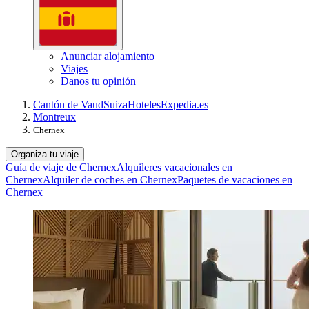
Anunciar alojamiento
Viajes
Danos tu opinión
Cantón de Vaud
Suiza
Hoteles
Expedia.es
Montreux
Chernex
Organiza tu viaje
Guía de viaje de Chernex
Alquileres vacacionales en
Chernex
Alquiler de coches en Chernex
Paquetes de vacaciones en
Chernex