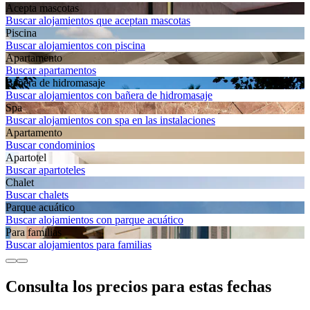
Acepta mascotas
Buscar alojamientos que aceptan mascotas
Piscina
Buscar alojamientos con piscina
Apartamento
Buscar apartamentos
Bañera de hidromasaje
Buscar alojamientos con bañera de hidromasaje
Spa
Buscar alojamientos con spa en las instalaciones
Apartamento
Buscar condominios
Apartotel
Buscar apartoteles
Chalet
Buscar chalets
Parque acuático
Buscar alojamientos con parque acuático
Para familias
Buscar alojamientos para familias
Consulta los precios para estas fechas