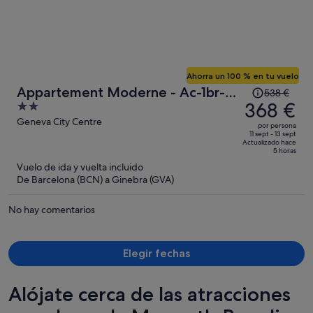
Ahorra un 100 % en tu vuelo
El
Appartement Moderne - Ac-1br-
538 €
precio
368 €
2
4p- Geneve
era
out
Geneva City Centre
por persona
de
of
11 sept - 13 sept
Actualizado hace
538 €,
5
5 horas
ahora
Vuelo de ida y vuelta incluido
es
De Barcelona (BCN) a Ginebra (GVA)
de
368 €
No hay comentarios
por
persona
Elegir fechas
Alójate cerca de las atracciones