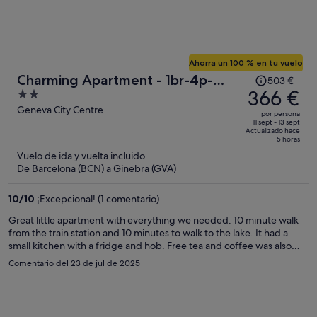
Ahorra un 100 % en tu vuelo
El
Charming Apartment - 1br-4p-
503 €
precio
366 €
2
Geneva
era
out
Geneva City Centre
por persona
de
of
11 sept - 13 sept
Actualizado hace
503 €,
5
5 horas
ahora
Vuelo de ida y vuelta incluido
es
De Barcelona (BCN) a Ginebra (GVA)
de
366 €
10
/
10
¡Excepcional! (1 comentario)
por
Great little apartment with everything we needed. 10 minute walk
persona
from the train station and 10 minutes to walk to the lake. It had a
small kitchen with a fridge and hob. Free tea and coffee was also
provided.
Comentario del 23 de jul de 2025