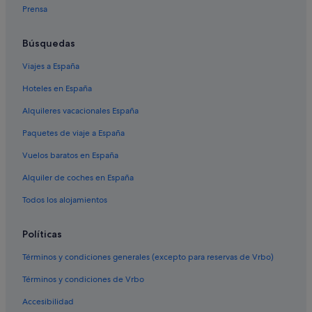
Hoteles con spa en Montreux
Prensa
Roche hoteles
Clarens hoteles
Búsquedas
Albergues en Montreux
Viajes a España
Hoteles de 3 estrellas en Montreux
Hoteles en España
Blonay hoteles
Alquileres vacacionales España
Hoteles con casino en Montreux
Paquetes de viaje a España
Hoteles en la playa en Montreux
Vuelos baratos en España
Glion hoteles
Alquiler de coches en España
Hoteles cerca de Estatua de Freddie Mercury
Todos los alojamientos
Casas de campo en Montreux
Campings de caravanas en Montreux
Políticas
Chalets en Montreux
Términos y condiciones generales (excepto para reservas de Vrbo)
Hoteles de lujo en Montreux
Términos y condiciones de Vrbo
Villas en Montreux
Accesibilidad