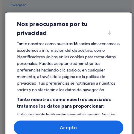
Apartamentos en Montreux
Privacidad
Le Sepey hoteles
Cookies
Veytaux hoteles
Nos preocupamos por tu
Condiciones de uso
Hoteles de 4 estrellas en Montreux
privacidad
Información legal/contacto
Hoteles para familias en Montreux
Tanto nosotros como nuestros
16
socios almacenamos o
Pautas sobre el contenido y cómo denunciar contenido
Cabañas en Montreux
accedemos a información del dispositivo, como
Hoteles de 5 estrellas en Montreux
identificadores únicos en las cookies para tratar datos
Ayuda
personales. Puedes aceptar o administrar tus
Hoteles cerca de Casino de Montreux
Ayuda
preferencias haciendo clic abajo o, en cualquier
Montreux hoteles
momento, a través de la página de la política de
Cancelar un vuelo
La Tour-de-Peilz hoteles
privacidad. Tus preferencias se notificarán a nuestros
Cancelar una reserva de hotel o de un alquiler vacacional
socios y no afectarán a los datos de navegación.
Chernex hoteles
Plazos de reembolso
Tanto nosotros como nuestros asociados
tratamos los datos para proporcionar:
Utilizar un cupón de Expedia
Utilizar datos de localización geográfica precisa. Analizar
Documentos para viajes internacionales
activamente las características del dispositivo para su
identificación. Almacenar la información en un dispositivo
Acepto
y/o acceder a ella. Publicidad y contenido personalizados,