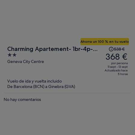
Ahorra un 100 % en tu vuelo
El
Charming Apartement- 1br-4p-
538 €
precio
368 €
2
Geneve
era
out
Geneva City Centre
por persona
de
of
11 sept - 13 sept
Actualizado hace
538 €,
5
5 horas
ahora
Vuelo de ida y vuelta incluido
es
De Barcelona (BCN) a Ginebra (GVA)
de
368 €
No hay comentarios
por
persona