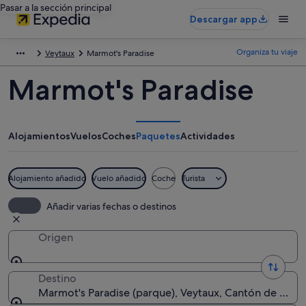
Pasar a la sección principal
Descargar app
Organiza tu viaje
Veytaux
Marmot's Paradise
Marmot's Paradise
Alojamientos
Vuelos
Coches
Paquetes
Actividades
Alojamiento añadido
Vuelo añadido
Coche
Turista
Añadir varias fechas o destinos
Origen
Destino
Marmot's Paradise (parque), Veytaux, Cantón de Vaud,