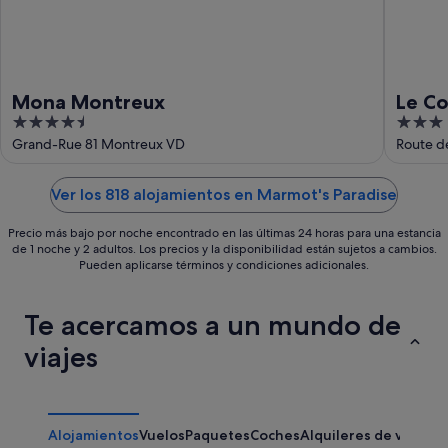
Mona Montreux
Le Co
4.5
3
out
out
Grand-Rue 81 Montreux VD
Route d
of
of
5
5
Ver los 818 alojamientos en Marmot's Paradise
Precio más bajo por noche encontrado en las últimas 24 horas para una estancia
de 1 noche y 2 adultos. Los precios y la disponibilidad están sujetos a cambios.
Pueden aplicarse términos y condiciones adicionales.
Te acercamos a un mundo de
viajes
Alojamientos
Vuelos
Paquetes
Coches
Alquileres de vacaci