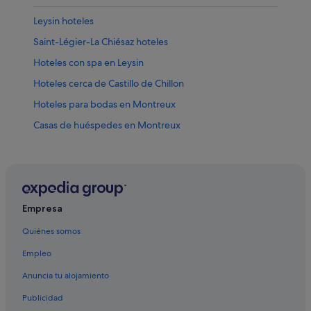
Leysin hoteles
Saint-Légier-La Chiésaz hoteles
Hoteles con spa en Leysin
Hoteles cerca de Castillo de Chillon
Hoteles para bodas en Montreux
Casas de huéspedes en Montreux
Villeneuve hoteles
Hoteles con bar en Montreux
Ormont-Dessous hoteles
B&B en Montreux
Empresa
Caux hoteles
Quiénes somos
Rossinière hoteles
Empleo
Romantik Hotel en Montreux
Anuncia tu alojamiento
Hoteles de golf en Montreux
Publicidad