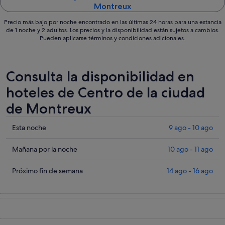
Montreux
Precio más bajo por noche encontrado en las últimas 24 horas para una estancia
de 1 noche y 2 adultos. Los precios y la disponibilidad están sujetos a cambios.
Pueden aplicarse términos y condiciones adicionales.
Consulta la disponibilidad en
hoteles de Centro de la ciudad
de Montreux
Comprueba
Esta noche
9 ago - 10 ago
los
precios
Comprueba
Mañana por la noche
10 ago - 11 ago
en
los
Centro
precios
Comprueba
Próximo fin de semana
14 ago - 16 ago
de
en
los
la
Centro
precios
ciudad
de
en
de
la
Centro
Montreux
ciudad
de