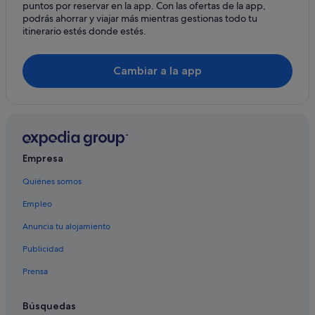
puntos por reservar en la app. Con las ofertas de la app,
Hoteles de lujo en Montreux
podrás ahorrar y viajar más mientras gestionas todo tu
itinerario estés donde estés.
Hoteles en la playa en Vevey
Hoteles que aceptan mascotas en Vevey
Cambiar a la app
Hoteles de golf en Montreux
Apartoteles en Vevey
Clarens hoteles
Montreux hoteles
Empresa
Caux hoteles
Quiénes somos
Veytaux hoteles
Empleo
Chalets en Montreux
Chernex hoteles
Anuncia tu alojamiento
Hoteles para bodas en Montreux
Publicidad
Kempinski Hotels & Resorts en Vevey
Prensa
Castillos en Vevey
Búsquedas
Accor Hotels en Vevey