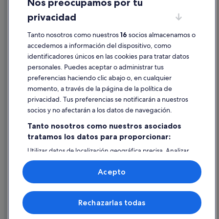
Nos preocupamos por tu
Condiciones de uso
Apartamentos en Vevey
privacidad
Información legal/contacto
Hoteles cerca de Estatua de Freddie Mercury
Pautas sobre el contenido y cómo denunciar contenido
Tanto nosotros como nuestros
16
socios almacenamos o
Hoteles cerca de Estación de tren de Vevey
accedemos a información del dispositivo, como
identificadores únicos en las cookies para tratar datos
Hoteles con spa en Vevey
Ayuda
personales. Puedes aceptar o administrar tus
Hoteles en la playa en Montreux
Ayuda
preferencias haciendo clic abajo o, en cualquier
Nemea hoteles en Vevey
momento, a través de la página de la política de
Cancelar un vuelo
privacidad. Tus preferencias se notificarán a nuestros
Cancelar una reserva de hotel o de un alquiler vacacional
socios y no afectarán a los datos de navegación.
Plazos de reembolso
Tanto nosotros como nuestros asociados
tratamos los datos para proporcionar:
Utilizar un cupón de Expedia
Utilizar datos de localización geográfica precisa. Analizar
Documentos para viajes internacionales
activamente las características del dispositivo para su
identificación. Almacenar la información en un dispositivo
Acepto
y/o acceder a ella. Publicidad y contenido personalizados,
medición de publicidad y contenido, investigación de
audiencia y desarrollo de servicios.
© 2026 Expedia, Inc., una empresa de Expedia Group. Todos los
Rechazarlas todas
Lista de asociados (proveedores)
derechos reservados. Expedia y el logotipo de Expedia son marcas
comerciales o marcas comerciales registradas de Expedia, Inc.