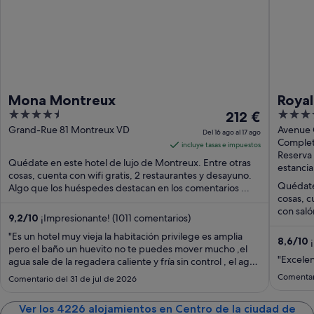
Mona Montreux
Royal
4.5
El
5
212 €
out
precio
out
Grand-Rue 81 Montreux VD
Avenue 
Del 16 ago al 17 ago
VD
Complet
of
es
of
incluye tasas e impuestos
Reserva 
5
de
5
Quédate en este hotel de lujo de Montreux. Entre otras
estancia
212 €
cosas, cuenta con wifi gratis, 2 restaurantes y desayuno.
Quédate 
Algo que los huéspedes destacan en los comentarios ...
por
cosas, c
noche
con saló
del
9,2
/
10
¡Impresionante! (1011 comentarios)
16
"Es un hotel muy vieja la habitación privilege es amplia
8,6
/
10
¡
ago
pero el baño un huevito no te puedes mover mucho ,el
"Excele
agua sale de la regadera caliente y fría sin control , el agua
al
te la venden la tele mini y nada llega a smarty fatal lo único
17
Comentar
Comentario del 31 de jul de 2026
bueno de ese hotel es la ubicación"
ago
Ver los 4226 alojamientos en Centro de la ciudad de