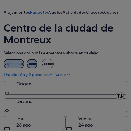
para
de
la
esta
Montreux
ciudad
Alojamientos
Paquetes
Vuelos
Actividades
Cruceros
Coches
noche,
para
de
9
mañana
Montreux
Centro de la ciudad de
ago
por
para
-
la
el
Montreux
10
noche,
próximo
ago
10
fin
Selecciona dos o más elementos y ahorra en tu viaje:
ago
de
-
semana,
Alojamientos
Vuelos
Coches
11
14
ago
ago
1 habitación y 2 personas
Turista
-
Origen
16
ago
Origen
Destino
Destino
Ida
Vuelta
23 ago
24 ago