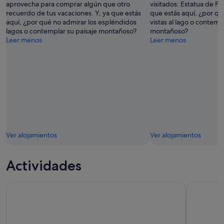
aprovecha para comprar algún que otro
visitados: Estatua de Fr
recuerdo de tus vacaciones. Y, ya que estás
que estás aquí, ¿por qu
aquí, ¿por qué no admirar los espléndidos
vistas al lago o contemp
lagos o contemplar su paisaje montañoso?
montañoso?
Leer menos
Leer menos
Ver alojamientos
Ver alojamientos
Actividades
Vine Stories: paseo del vino Lavaux y Lutry
Desde Gine