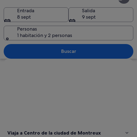
de
la
Entrada
Salida
8 sept
9 sept
ciudad
de
Personas
1 habitación y 2 personas
Montreux
Un castillo histórico con una torre del
Buscar
Ver mapa
Viaja a Centro de la ciudad de Montreux