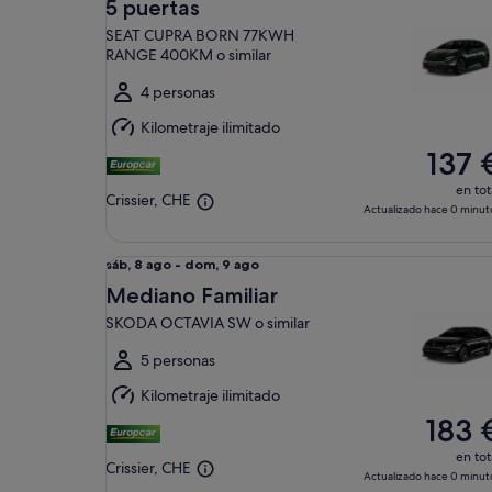
5 puertas
ago
SEAT CUPRA BORN 77KWH
al
RANGE 400KM o similar
dom,
9
4 personas
ago
Kilometraje ilimitado
137 
en tot
Crissier, CHE
Actualizado hace 0 minut
Mediano Familiar SKODA OCTAVIA SW o similar
Del
sáb, 8 ago - dom, 9 ago
sáb,
Mediano Familiar
8
SKODA OCTAVIA SW o similar
ago
al
5 personas
dom,
Kilometraje ilimitado
9
183 
ago
en tot
Crissier, CHE
Actualizado hace 0 minut