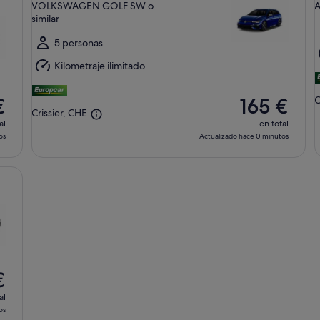
VOLKSWAGEN GOLF SW o
A
ago
similar
al
a
dom,
5 personas
9
9
Kilometraje ilimitado
ago
C
€
165 €
Crissier, CHE
al
en total
os
Actualizado hace 0 minutos
€
al
os