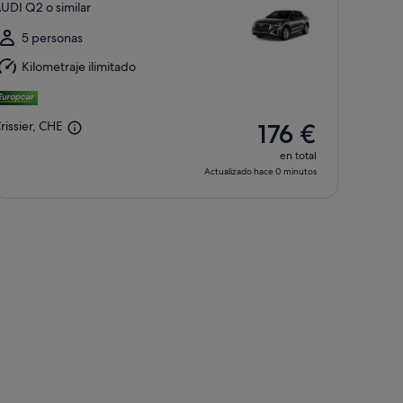
UDI Q2 o similar
ago
l
5 personas
dom,
Kilometraje ilimitado
ago
rissier, CHE
176 €
en total
Actualizado hace 0 minutos