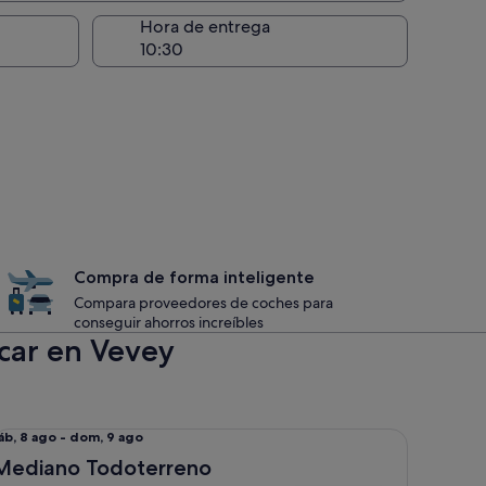
recogida
Hora de entrega
Compra de forma inteligente
Compara proveedores de coches para
conseguir ahorros increíbles
car en Vevey
diano Todoterreno AUDI Q2 o similar
el
áb, 8 ago - dom, 9 ago
áb,
Mediano Todoterreno