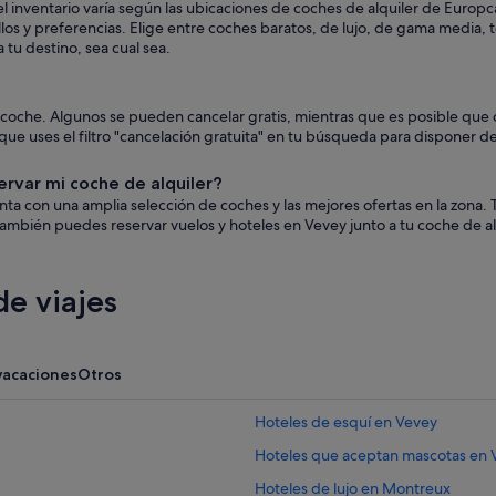
 inventario varía según las ubicaciones de coches de alquiler de Europc
llos y preferencias. Elige entre coches baratos, de lujo, de gama media,
 tu destino, sea cual sea.
el coche. Algunos se pueden cancelar gratis, mientras que es posible q
ue uses el filtro "cancelación gratuita" en tu búsqueda para disponer de
ervar mi coche de alquiler?
uenta con una amplia selección de coches y las mejores ofertas en la zon
ambién puedes reservar vuelos y hoteles en Vevey junto a tu coche de al
e viajes
vacaciones
Otros
Hoteles de esquí en Vevey
Hoteles que aceptan mascotas en 
Hoteles de lujo en Montreux