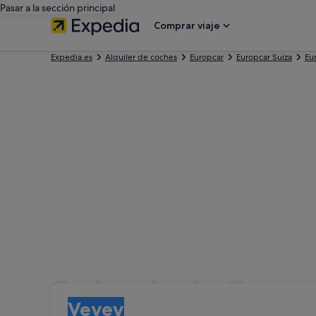
Pasar a la sección principal
Comprar viaje
Expedia.es
Alquiler de coches
Europcar
Europcar Suiza
Eu
Coches de alquiler co
Recogida
Recogida
Vevey