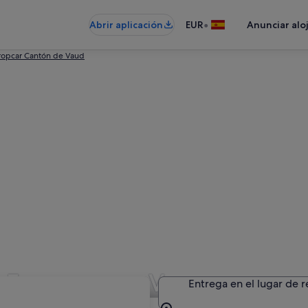
•
Abrir aplicación
EUR
Anunciar alo
ropcar Cantón de Vaud
n Europcar en Vevey
Entrega en el lugar de 