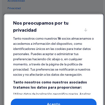
Accesibilidad
Hoteles de golf en Montreux
Privacidad
Apartoteles en Vevey
Cookies
Hoteles con spa en Vevey
Nos preocupamos por tu
Campings de caravanas en Montreux
Condiciones de uso
privacidad
Roche hoteles
Información legal/contacto
Hoteles de esquí en Vevey
Tanto nosotros como nuestros
16
socios almacenamos o
Pautas sobre el contenido y cómo denunciar contenido
accedemos a información del dispositivo, como
Accor Hotels en Vevey
identificadores únicos en las cookies para tratar datos
Ayuda
Saint-Légier-La Chiésaz hoteles
personales. Puedes aceptar o administrar tus
Ayuda
Caux hoteles
preferencias haciendo clic abajo o, en cualquier
momento, a través de la página de la política de
Cancelar un vuelo
Hoteles de 5 estrellas en Vevey
privacidad. Tus preferencias se notificarán a nuestros
Hoteles baratos en Vevey
Cancelar una reserva de hotel o de un alquiler vacacional
socios y no afectarán a los datos de navegación.
Hoteles de 3 estrellas en Montreux
Plazos de reembolso
Tanto nosotros como nuestros asociados
Hoteles de lujo en Montreux
tratamos los datos para proporcionar:
Utilizar un cupón de Expedia
Hoteles de 5 estrellas en Montreux
Utilizar datos de localización geográfica precisa. Analizar
Documentos para viajes internacionales
activamente las características del dispositivo para su
Clarens hoteles
identificación. Almacenar la información en un dispositivo
Acepto