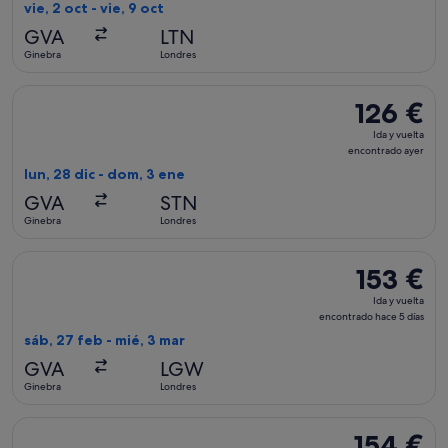
vuelta,
vie, 2 oct - vie, 9 oct
encontrado
GVA
LTN
hace
Ginebra
Londres
2 días
Seleccionar vuelo de Jet2, con salida el lun, 28 dic de Gine
126 €
126 €
Ida
Ida y vuelta
y
encontrado ayer
vuelta,
lun, 28 dic - dom, 3 ene
encontrado
GVA
STN
ayer
Ginebra
Londres
Seleccionar vuelo de Swiss International Air Lines, con salid
153 €
153 €
Ida
Ida y vuelta
y
encontrado hace 5 días
vuelta,
sáb, 27 feb - mié, 3 mar
encontrado
GVA
LGW
hace
Ginebra
Londres
5 días
Seleccionar vuelo de Swiss International Air Lines, con salida
154 €
154 €