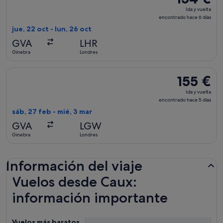
Ida
Ida y vuelta
y
encontrado hace 6 días
vuelta,
jue, 22 oct - lun, 26 oct
encontrado
GVA
LHR
hace
Ginebra
Londres
6 días
Seleccionar vuelo de British Airways, con salida el sáb, 27 f
155 €
155 €
Ida
Ida y vuelta
y
encontrado hace 5 días
vuelta,
sáb, 27 feb - mié, 3 mar
encontrado
GVA
LGW
hace
Ginebra
Londres
5 días
Información del viaje
Vuelos desde Caux:
información importante
Vuelos más baratos