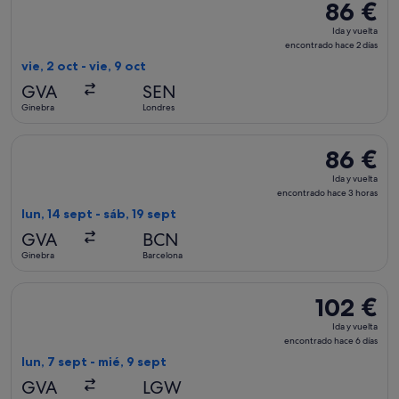
86 €
86 €
Ida
Ida y vuelta
y
encontrado hace 2 días
vuelta,
vie, 2 oct - vie, 9 oct
encontrad
GVA
SEN
hace
Ginebra
Londres
2 días
Seleccionar vuelo de Vueling Airlines, con salida el lun, 14 
86 €
86 €
Ida
Ida y vuelta
y
encontrado hace 3 horas
vuelta,
lun, 14 sept - sáb, 19 sept
encontrad
GVA
BCN
hace
Ginebra
Barcelona
3 horas
Seleccionar vuelo de easyJet, con salida el lun, 7 sept de Gi
102 €
102 €
Ida
Ida y vuelta
y
encontrado hace 6 días
vuelta,
lun, 7 sept - mié, 9 sept
encontrado
GVA
LGW
hace