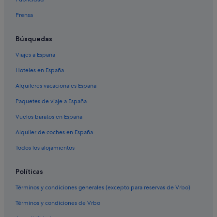
Veytaux hoteles
Prensa
Hoteles de golf en Vevey
Hoteles para bodas en Montreux
Búsquedas
Hoteles en la playa en Montreux
Viajes a España
Chalets en Montreux
Hoteles en España
Moteles en Vevey
Alquileres vacacionales España
Hoteles con bar en Montreux
Paquetes de viaje a España
Hoteles para familias en Montreux
Vuelos baratos en España
Casas de campo en Montreux
Alquiler de coches en España
La Tour-de-Peilz hoteles
Todos los alojamientos
Hoteles que aceptan mascotas en Vevey
Castillos en Vevey
Políticas
Casas de campo en Vevey
Términos y condiciones generales (excepto para reservas de Vrbo)
Campings de caravanas en Vevey
Términos y condiciones de Vrbo
Pensiones en Vevey