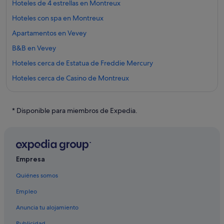
Hoteles de 4 estrellas en Montreux
Hoteles con spa en Montreux
Apartamentos en Vevey
B&B en Vevey
Hoteles cerca de Estatua de Freddie Mercury
Hoteles cerca de Casino de Montreux
Hoteles con casino en Montreux
Campings de caravanas en Corsier-sur-Vevey
* Disponible para miembros de Expedia.
Blonay hoteles
Hoteles cerca de Castillo de Chillon
Glion hoteles
Empresa
Villas en Montreux
Quiénes somos
Villeneuve hoteles
Empleo
Albergues en Montreux
Anuncia tu alojamiento
Hoteles con piscina en Vevey
Publicidad