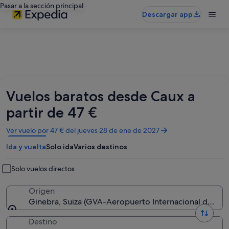
Pasar a la sección principal
Descargar app
Vuelos baratos desde Caux a
partir de 47 €
Se
Ver vuelo por 47 € del jueves 28 de ene de 2027
abre
Ida y vuelta
Solo ida
Varios destinos
en
una
ventana
Solo vuelos directos
nueva
Origen
Ginebra, Suiza (GVA-Aeropuerto Internacional de Gin
Destino