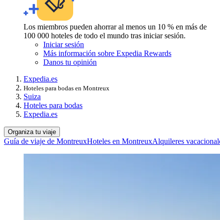
Los miembros pueden ahorrar al menos un 10 % en más de
100 000 hoteles de todo el mundo tras iniciar sesión.
Iniciar sesión
Más información sobre Expedia Rewards
Danos tu opinión
Expedia.es
Hoteles para bodas en Montreux
Suiza
Hoteles para bodas
Expedia.es
Organiza tu viaje
Guía de viaje de Montreux
Hoteles en Montreux
Alquileres vacaciona