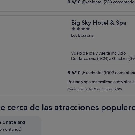
8,6
/
10
¡Excelente! (283 comentario
Big Sky Hotel & Spa
4
out
Les Bossons
of
5
Vuelo de ida y vuelta incluido
De Barcelona (BCN) a Ginebra (GV
8,6
/
10
¡Excelente! (1003 comentari
Piscina y spa maravilloso con vistas
Comentario del 2 de feb de 2026
te cerca de las atracciones populare
e Chatelard
comentarios)