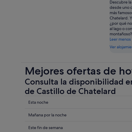
Descubre la
desde uno 
más famosos:
Chatelard. Y
¿por qué no 
al lago o co
montañoso?
Leer menos
Ver alojami
Mejores ofertas de ho
Consulta la disponibilidad e
de Castillo de Chatelard
Comprueba
Esta noche
los
precios
Comprueba
Mañana por la noche
cerca
los
de
precios
Comprueba
Este fin de semana