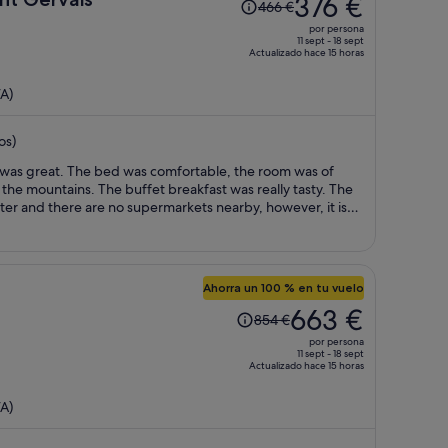
376 €
466 €
precio
por persona
era
11 sept - 18 sept
Actualizado hace 15 horas
de
466 €,
A)
ahora
es
os)
de
376 €
it was great. The bed was comfortable, the room was of
por
o the mountains. The buffet breakfast was really tasty. The
persona
enter and there are no supermarkets nearby, however, it is
e thermal spa. You can walk to the spa and take a free gondola
Ahorra un 100 % en tu vuelo
El
663 €
854 €
precio
por persona
era
11 sept - 18 sept
Actualizado hace 15 horas
de
854 €,
A)
ahora
es