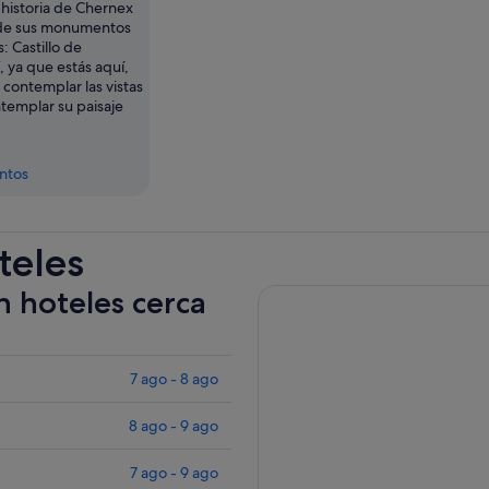
 historia de Chernex
de sus monumentos
 Castillo de
, ya que estás aquí,
contemplar las vistas
ntemplar su paisaje
entos
teles
n hoteles cerca
7 ago - 8 ago
8 ago - 9 ago
7 ago - 9 ago