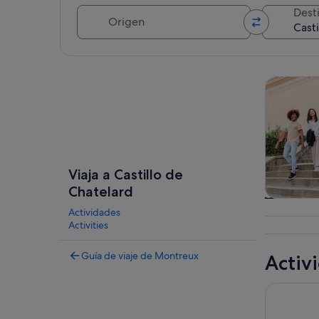
Origen
Dest
Ver mapa
Visitas gu
Viaja a Castillo de
Chatelard
Visitas gu
Actividades
excursio
Activities
un d
Guía de viaje de Montreux
Activ
Vine Stori