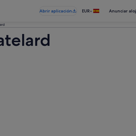
•
Abrir aplicación
EUR
Anunciar alo
ard
atelard