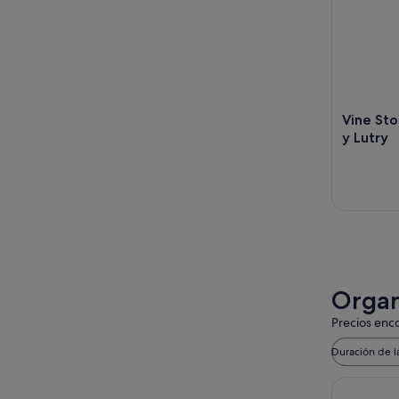
Vine Sto
y Lutry
Organi
Precios enco
Duración de l