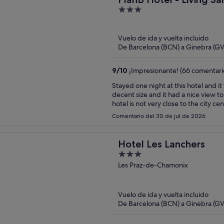
3
out
of
Vuelo de ida y vuelta incluido
5
De Barcelona (BCN) a Ginebra (GV
9
/
10
¡Impresionante! (66 comentari
Stayed one night at this hotel and 
decent size and it had a nice view t
hotel is not very close to the city c
close to the train station and to th
Comentario del 30 de jul de 2026
up to the city center.
Hotel Les Lanchers
3
out
Les Praz-de-Chamonix
of
5
Vuelo de ida y vuelta incluido
De Barcelona (BCN) a Ginebra (GV