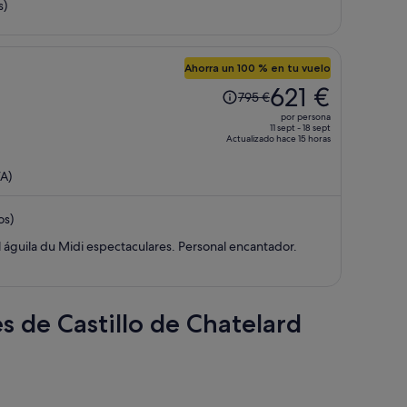
s)
de
663 €
por
persona
Ahorra un 100 % en tu vuelo
El
621 €
795 €
precio
por persona
era
11 sept - 18 sept
Actualizado hace 15 horas
de
795 €,
A)
ahora
es
os)
de
621 €
 al águila du Midi espectaculares. Personal encantador.
por
persona
s de Castillo de Chatelard