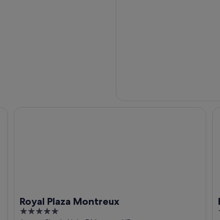
Royal Plaza Montreux
Fa
Royal Plaza Montreux
5