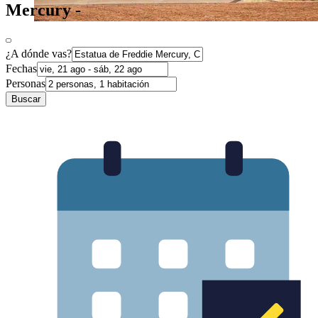
Mercury -
¿A dónde vas?
Fechas
Personas
Buscar