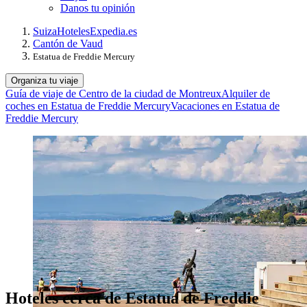
Danos tu opinión
Suiza
Hoteles
Expedia.es
Cantón de Vaud
Estatua de Freddie Mercury
Organiza tu viaje
Guía de viaje de Centro de la ciudad de Montreux
Alquiler de
coches en Estatua de Freddie Mercury
Vacaciones en Estatua de
Freddie Mercury
Hoteles cerca de Estatua de Freddie