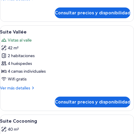
detalles
de
Consultar precios y disponibilidad
Suite
Village
Abrir
Suite Vallée | Ropa de cama de alta cali
1
Suite Vallée
todas
Vistas al valle
las
42 m²
fotos
de
2 habitaciones
Suite
4 huéspedes
Vallée
4 camas individuales
Wifi gratis
Más
Ver más detalles
detalles
de
Consultar precios y disponibilidad
Suite
Vallée
Abrir
Suite Cocooning | Ropa de cama de alta
1
Suite Cocooning
todas
40 m²
las