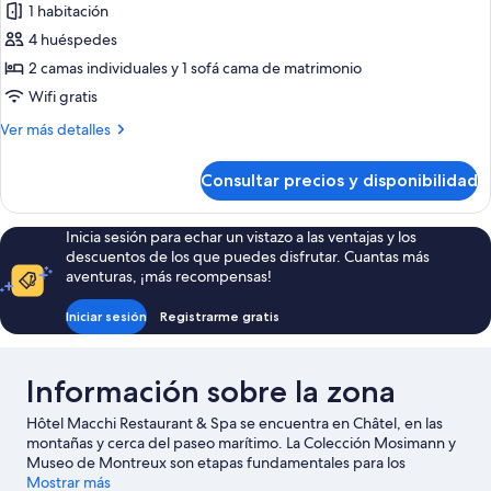
1 habitación
fotos
de
4 huéspedes
Suite
2 camas individuales y 1 sofá cama de matrimonio
Cocooning
Wifi gratis
Más
Ver más detalles
detalles
de
Consultar precios y disponibilidad
Suite
Cocooning
Inicia sesión para echar un vistazo a las ventajas y los
descuentos de los que puedes disfrutar. Cuantas más
aventuras, ¡más recompensas!
Iniciar sesión
Registrarme gratis
Información sobre la zona
Hôtel Macchi Restaurant & Spa se encuentra en Châtel, en las
montañas y cerca del paseo marítimo. La Colección Mosimann y
Museo de Montreux son etapas fundamentales para los
aficionados a la cultura en esta región, donde también puedes
Mostrar más