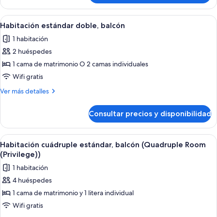
estándar
doble,
Abrir
Ropa de cama de alta calidad, caja fuer
2
balcón
Habitación estándar doble, balcón
todas
1 habitación
las
2 huéspedes
fotos
de
1 cama de matrimonio O 2 camas individuales
Habitación
Wifi gratis
estándar
Más
Ver más detalles
doble,
detalles
balcón
de
Consultar precios y disponibilidad
Habitación
estándar
doble,
Abrir
Ropa de cama de alta calidad, caja fuer
1
balcón
Habitación cuádruple estándar, balcón (Quadruple Room
todas
(Privilege))
las
1 habitación
fotos
4 huéspedes
de
1 cama de matrimonio y 1 litera individual
Habitación
cuádruple
Wifi gratis