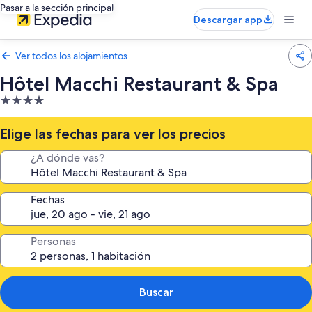
Pasar a la sección principal
Descargar app
Ver todos los alojamientos
Hôtel Macchi Restaurant & Spa
Alojamiento
de
4.0 estrellas
Elige las fechas para ver los precios
¿A dónde vas?
Fechas
Personas
Buscar