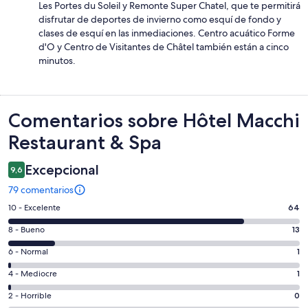
Les Portes du Soleil y Remonte Super Chatel, que te permitirá
disfrutar de deportes de invierno como esquí de fondo y
clases de esquí en las inmediaciones. Centro acuático Forme
d'O y Centro de Visitantes de Châtel también están a cinco
minutos.
Comentarios
Comentarios sobre Hôtel Macchi
Restaurant & Spa
Excepcional
9,6
79 comentarios
64
10 - Excelente
64
comentarios
13
8 - Bueno
13
de
comentarios
un
1
6 - Normal
1
de
total
comentarios
un
1
4 - Mediocre
1
de
de
total
comentarios
79
un
0
2 - Horrible
0
de
de