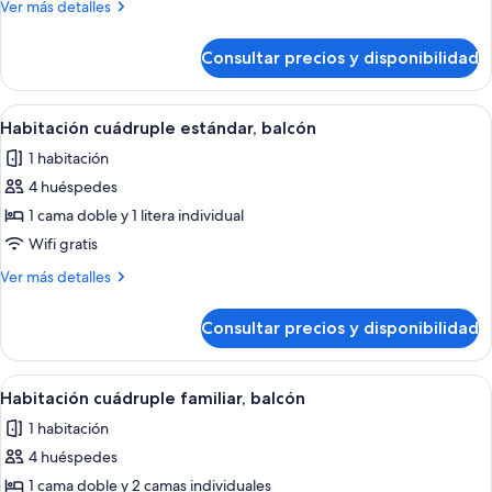
estándar,
Más
Ver más detalles
balcón
detalles
de
(Quadruple
Consultar precios y disponibilidad
Habitación
Room
cuádruple
(Privilege))
estándar,
Abrir
Una habitación con literas, un escritori
1
balcón
Habitación cuádruple estándar, balcón
todas
(Quadruple
1 habitación
Room
las
(Privilege))
4 huéspedes
fotos
de
1 cama doble y 1 litera individual
Habitación
Wifi gratis
cuádruple
Más
Ver más detalles
estándar,
detalles
balcón
de
Consultar precios y disponibilidad
Habitación
cuádruple
estándar,
Abrir
Habitación de hotel con una cama, cabe
1
balcón
Habitación cuádruple familiar, balcón
todas
1 habitación
las
4 huéspedes
fotos
de
1 cama doble y 2 camas individuales