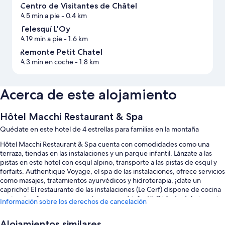
Centro de Visitantes de Châtel
A 5 min a pie
- 0.4 km
Telesquí L'Oy
A 19 min a pie
- 1.6 km
Remonte Petit Chatel
A 3 min en coche
- 1.8 km
Acerca de este alojamiento
Hôtel Macchi Restaurant & Spa
Quédate en este hotel de 4 estrellas para familias en la montaña
Hôtel Macchi Restaurant & Spa cuenta con comodidades como una
terraza, tiendas en las instalaciones y un parque infantil. Lánzate a las
pistas en este hotel con esquí alpino, transporte a las pistas de esquí y
forfaits. Authentique Voyage, el spa de las instalaciones, ofrece servicios
como masajes, tratamientos ayurvédicos y hidroterapia, ¡date un
capricho! El restaurante de las instalaciones (Le Cerf) dispone de cocina
regional y ofrece cena y cuenta con menú infantil. Disfruta del gimnasio
Información sobre los derechos de cancelación
y de otras actividades como, por ejemplo, snowboard. Conéctate al wifi
gratuito de las habitaciones. También encontrarás comodidades como
Alojamientos similares