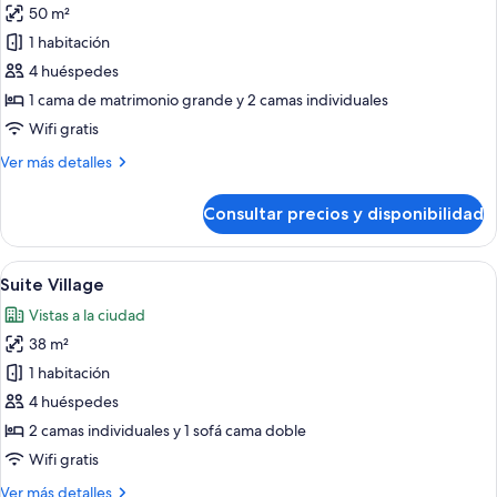
50 m²
fotos
de
1 habitación
Suite
4 huéspedes
Cabane
1 cama de matrimonio grande y 2 camas individuales
Wifi gratis
Más
Ver más detalles
detalles
de
Consultar precios y disponibilidad
Suite
Cabane
Abrir
Suite Village | Ropa de cama de alta cal
1
Suite Village
todas
Vistas a la ciudad
las
38 m²
fotos
de
1 habitación
Suite
4 huéspedes
Village
2 camas individuales y 1 sofá cama doble
Wifi gratis
Más
Ver más detalles