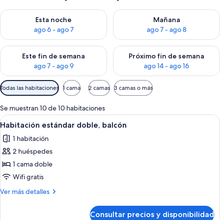
Consulta la disponibilidad para esta noche, ago 6 - ago 7
Consulta la disponibilidad pa
Esta noche
Mañana
ago 6 - ago 7
ago 7 - ago 8
Consulta la disponibilidad para este fin de semana, ago 7 - ag
Consulta la disponibilidad par
Este fin de semana
Próximo fin de semana
ago 7 - ago 9
ago 14 - ago 16
Filtros
Todas las habitaciones
1 cama
2 camas
3 camas o más
disponibles
para
Se muestran 10 de 10 habitaciones
las
Abrir
Ropa de cama de alta calidad, caja fuer
1
Habitación estándar doble, balcón
habitaciones
todas
1 habitación
las
2 huéspedes
fotos
de
1 cama doble
Habitación
Wifi gratis
estándar
Más
Ver más detalles
doble,
detalles
balcón
de
Consultar precios y disponibilidad
Habitación