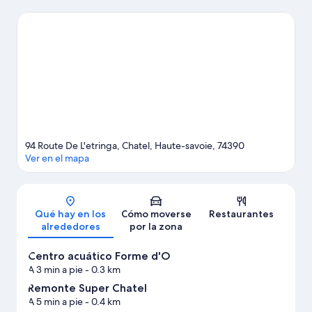
acercarte a Estación de esquí de Avoriaz y Les Portes du Soleil si
buscas unas vacaciones activas. ¿Viajas con niños? Si es así,
puedes llevarlos a Parque acuático Aquariaz o a Playa De La
Beunaz. Aprovecha que la montaña está cerca para disfrutar del
esquí de fondo y de unas clases de esquí, y no te pierdas
actividades como el descenso en trineo y las rutas con raquetas
de nieve.
Ver guía de viaje de Châtel
94 Route De L'etringa, Chatel, Haute-savoie, 74390
Ver en el mapa
Mapa
Qué hay en los
Cómo moverse
Restaurantes
alrededores
por la zona
Centro acuático Forme d'O
A 3 min a pie
- 0.3 km
Remonte Super Chatel
A 5 min a pie
- 0.4 km