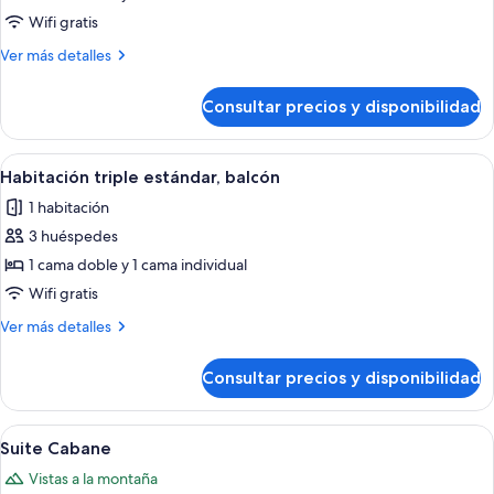
Habitación
Wifi gratis
cuádruple
Más
Ver más detalles
familiar,
detalles
balcón
de
Consultar precios y disponibilidad
Habitación
cuádruple
familiar,
Abrir
Habitación de hotel con dos camas, un 
1
balcón
Habitación triple estándar, balcón
todas
1 habitación
las
3 huéspedes
fotos
de
1 cama doble y 1 cama individual
Habitación
Wifi gratis
triple
Más
Ver más detalles
estándar,
detalles
balcón
de
Consultar precios y disponibilidad
Habitación
triple
estándar,
Abrir
Suite Cabane | Ropa de cama de alta cal
1
balcón
Suite Cabane
todas
Vistas a la montaña
las