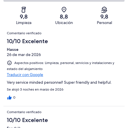
con
total
comentarios
79
un
una
de
de
con
total
puntuación
79
un
una
de
9,8
8,8
9,8
de
con
total
puntuación
79
Limpieza
Ubicación
Personal
10
una
de
de
con
Comentarios
-
puntuación
79
8
Comentario verificado
una
Excelente
de
con
-
puntuación
10/10 Excelente
6
una
Bueno
de
-
puntuación
Hasse
4
Normal
26 de mar de 2026
de
-
2
Aspectos positivos: Limpieza, personal, servicios y instalaciones y
Mediocre
-
estado del alojamiento
Horrible
Traducir con Google
Very service minded personnel! Super friendly and helpful.
Se alojó 3 noches en marzo de 2026
0
Comentario verificado
10/10 Excelente