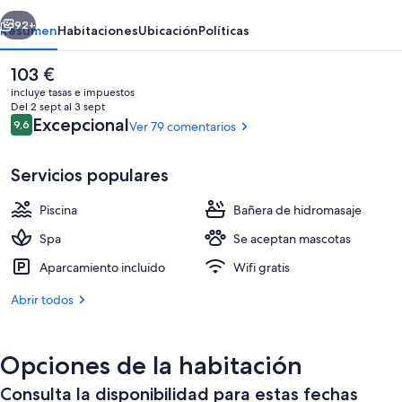
&
erior
Siguiente
Spa
92+
Resumen
Habitaciones
Ubicación
Políticas
El
103 €
precio
incluye tasas e impuestos
actual
Del 2 sept al 3 sept
es
Comentarios
Excepcional
9,6
Ver 79 comentarios
9,6 de 10
de
103 €
Servicios populares
Piscina
Bañera de hidromasaje
2 bares y 1 bar de copas
Spa
Se aceptan mascotas
Aparcamiento incluido
Wifi gratis
Abrir todos
Opciones de la habitación
Consulta la disponibilidad para estas fechas