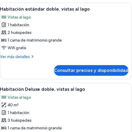
superior
Abrir
Una habitación de hotel con una cama g
5
Habitación estándar doble, vistas al lago
todas
Vistas al lago
las
1 habitación
fotos
de
2 huéspedes
Habitación
1 cama de matrimonio grande
estándar
Wifi gratis
doble,
Más
Ver más detalles
vistas
detalles
al
de
Consultar precios y disponibilidad
Habitación
lago
estándar
doble,
Abrir
Una habitación con cama, escritorio, si
7
vistas
Habitación Deluxe doble, vistas al lago
todas
al
Vistas al lago
lago
las
40 m²
fotos
de
1 habitación
Habitación
3 huéspedes
Deluxe
1 cama de matrimonio grande