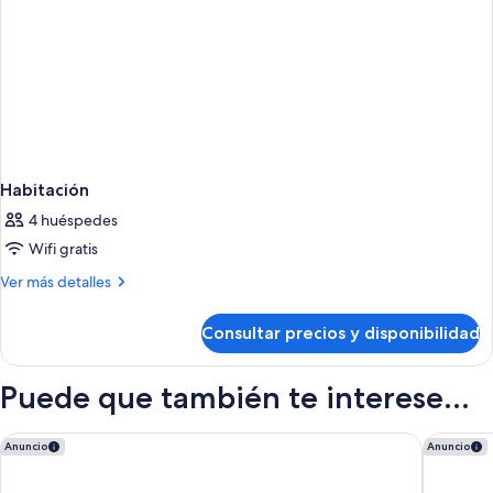
Habitación
4 huéspedes
Wifi gratis
Más
Ver más detalles
detalles
de
Consultar precios y disponibilidad
Habitación
Puede que también te interese...
Grand Hotel Suisse Majestic, Autograph Collection
Moxy Lau
Anuncio
Anuncio