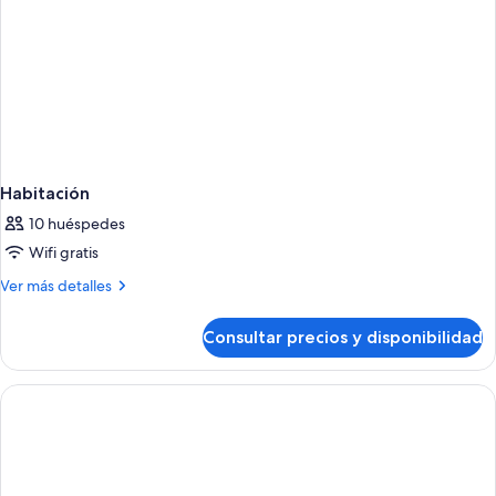
Habitación
10 huéspedes
Wifi gratis
Más
Ver más detalles
detalles
de
Consultar precios y disponibilidad
Habitación