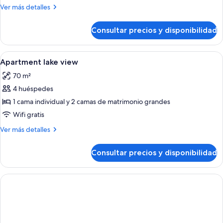
al
Más
Ver más detalles
lago
detalles
de
Consultar precios y disponibilidad
Apartamento,
vistas
al
Abrir
Un dormitorio con una cama grande, un
7
lago
Apartment lake view
todas
70 m²
las
4 huéspedes
fotos
de
1 cama individual y 2 camas de matrimonio grandes
Apartment
Wifi gratis
lake
Más
Ver más detalles
view
detalles
de
Consultar precios y disponibilidad
Apartment
lake
view