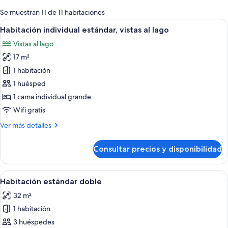
para
Se muestran 11 de 11 habitaciones
las
Abrir
Un dormitorio con cama de madera, un
6
Habitación individual estándar, vistas al lago
habitaciones
todas
Vistas al lago
las
17 m²
fotos
de
1 habitación
Habitación
1 huésped
individual
1 cama individual grande
estándar,
Wifi gratis
vistas
Más
Ver más detalles
al
detalles
lago
de
Consultar precios y disponibilidad
Habitación
individual
estándar,
Abrir
Habitación de hotel con cama, dos silla
4
vistas
Habitación estándar doble
todas
al
32 m²
lago
las
1 habitación
fotos
de
3 huéspedes