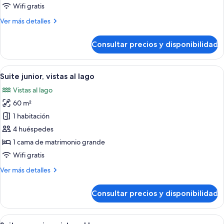
doble,
Wifi gratis
vistas
Más
Ver más detalles
al
detalles
lago
de
Consultar precios y disponibilidad
Habitación
Deluxe
doble,
Abrir
Habitación de hotel en tonos rosados co
4
vistas
Suite junior, vistas al lago
todas
al
Vistas al lago
lago
las
60 m²
fotos
de
1 habitación
Suite
4 huéspedes
junior,
1 cama de matrimonio grande
vistas
Wifi gratis
al
Más
Ver más detalles
lago
detalles
de
Consultar precios y disponibilidad
Suite
junior,
vistas
Abrir
Habitación con escritorio de madera, d
9
al