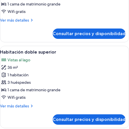
Habitación
1 cama de matrimonio grande
estándar
Wifi gratis
doble
Más
Ver más detalles
detalles
de
Consultar precios y disponibilidad
Habitación
estándar
doble
Abrir
Una habitación de hotel con una cama,
9
Habitación doble superior
todas
Vistas al lago
las
36 m²
fotos
de
1 habitación
Habitación
3 huéspedes
doble
1 cama de matrimonio grande
superior
Wifi gratis
Más
Ver más detalles
detalles
de
Consultar precios y disponibilidad
Habitación
doble