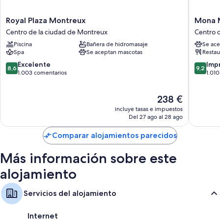
Royal
Mona
Royal Plaza Montreux
Mona 
Plaza
Montre
Centro de la ciudad de Montreux
Centro 
Montreux
Centro
Piscina
Bañera de hidromasaje
Se ace
Centro
de
Spa
Se aceptan mascotas
Restau
de
la
la
ciudad
8.6
9.2
Excelente
Imp
8,6
9,2
ciudad
de
sobre
sobre
1.003 comentarios
1.01
de
Montre
10,
10,
Montreux
Excelente,
Impresi
El
238 €
1.003 comentarios
1.010 co
precio
incluye tasas e impuestos
actual
Del 27 ago al 28 ago
es
de
Comparar alojamientos parecidos
238 €
Más información sobre este
alojamiento
Servicios del alojamiento
Internet