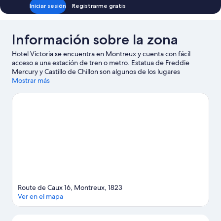
Iniciar sesión
Registrarme gratis
Información sobre la zona
Hotel Victoria se encuentra en Montreux y cuenta con fácil
acceso a una estación de tren o metro. Estatua de Freddie
Mercury y Castillo de Chillon son algunos de los lugares
emblemáticos de la región, cuya belleza natural puedes admirar
Mostrar más
en Parque Natural Regional de Gruyère Pays-d'Enhaut y Obra
Arquitectónica de Le Corbusier, una Contribución Sobresaliente
al Movimiento Moderno. ¿Viajas con niños? Si es así, puedes
llevarlos a Marmot's Paradise (parque) o a Jardín Zen. Acércate a
la montaña y disfruta de las pistas de esquí, de los telesillas y de
una zona de esquí, y no te pierdas actividades como las rutas
con raquetas de nieve.
Ver guía de viaje de Glion
Route de Caux 16, Montreux, 1823
Ver en el mapa