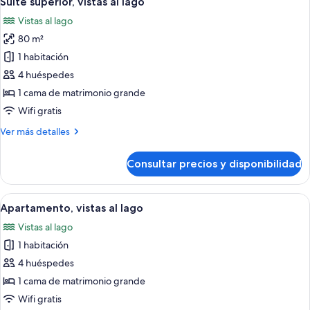
Suite superior, vistas al lago
todas
lago
Vistas al lago
las
80 m²
fotos
de
1 habitación
Suite
4 huéspedes
superior,
1 cama de matrimonio grande
vistas
Wifi gratis
al
Más
Ver más detalles
lago
detalles
de
Consultar precios y disponibilidad
Suite
superior,
vistas
Abrir
Un dormitorio con una cama grande, un
8
al
Apartamento, vistas al lago
todas
lago
Vistas al lago
las
1 habitación
fotos
de
4 huéspedes
Apartamento,
1 cama de matrimonio grande
vistas
Wifi gratis