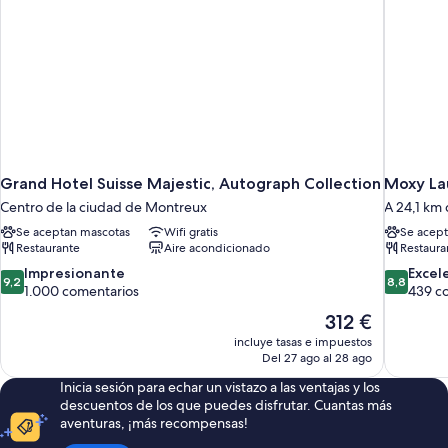
Grand Hotel Suisse Majestic, Autograph Collection
Moxy La
Centro de la ciudad de Montreux
A 24,1 km
Se aceptan mascotas
Wifi gratis
Se acept
Restaurante
Aire acondicionado
Restaura
9.2
8.8
Impresionante
Excel
9,2
8,8
sobre
sobre
1.000 comentarios
439 c
10,
10,
El
312 €
Impresionante,
Excelente
precio
incluye tasas e impuestos
1.000 comentarios
439 comen
actual
Del 27 ago al 28 ago
es
Inicia sesión para echar un vistazo a las ventajas y los
de
descuentos de los que puedes disfrutar. Cuantas más
312 €
aventuras, ¡más recompensas!