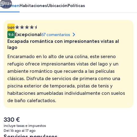
113+
Resumen
Habitaciones
Ubicación
Políticas
Alojamiento
Lujo
de
Excepcional
67 comentarios
9,6
4.5 estrellas
Escapada romántica con impresionantes vistas al
lago
Encaramado en lo alto de una colina, este sereno
refugio ofrece impresionantes vistas del lago y un
Exterior
ambiente romántico que recuerda a las películas
clásicas. Disfruta de servicios de primera como una
piscina exterior de temporada, pistas de tenis y
habitaciones amuebladas individualmente con suelos
de baño calefactados.
El
330 €
precio
incluye tasas e impuestos
actual
Del 16 ago al 17 ago
es
Servicios populares