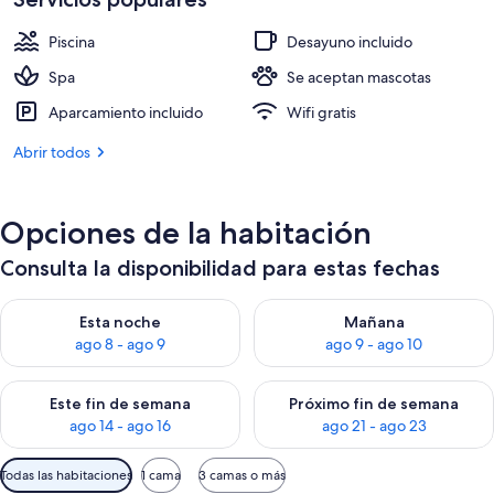
de
330 €
Piscina
Desayuno incluido
Spa
Se aceptan mascotas
Aparcamiento incluido
Wifi gratis
Abrir todos
Opciones de la habitación
Consulta la disponibilidad para estas fechas
Consulta la disponibilidad para esta noche, ago 8 - ago 9
Consulta la disponibilidad pa
Esta noche
Mañana
ago 8 - ago 9
ago 9 - ago 10
Consulta la disponibilidad para este fin de semana, ago 14 - a
Consulta la disponibilidad par
Este fin de semana
Próximo fin de semana
ago 14 - ago 16
ago 21 - ago 23
Filtros
Todas las habitaciones
1 cama
3 camas o más
disponibles