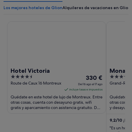
Los mejores hoteles de Glion
Alquileres de vacaciones en Glion
Hotel Victoria
Mona Mont
Hotel Victoria
Mona M
4.5
El
4.5
330 €
out
precio
out
Route de Caux 16 Montreux
Grand-Rue 
Del 16 ago al 17 ago
of
es
of
incluye tasas e impuestos
5
de
5
Quédate en este hotel de lujo de Montreux. Entre
Quédate en 
330 €
otras cosas, cuenta con desayuno gratis, wifi
otras cosas,
gratis y aparcamiento con asistencia gratuito. Dos
por
y desayuno.
atracciones ...
los comentar
noche
del
9,2
/
10
¡Impr
16
"Es un hotel