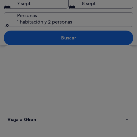
7 sept
8 sept
Personas
1 habitación y 2 personas
Un tren antiguo sobre una vía estrec
Buscar
Ver mapa
Viaja a Glion