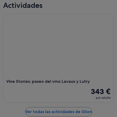
Glion
precios
Actividades
noche,
para
en
8
mañana
Glion
Vine Stories: paseo del vino Lavaux y Lutry
ago
por
para
-
la
el
9
noche,
próximo
ago
9
fin
ago
de
-
semana,
10
14
ago
ago
-
16
ago
Vine Stories: paseo del vino Lavaux y Lutry
343 €
por adulto
Ver todas las actividades de Glion