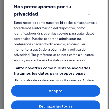
Nos preocupamos por tu
Condiciones de uso
privacidad
Información legal/contacto
Pautas sobre el contenido y cómo denunciar contenido
Tanto nosotros como nuestros
16
socios almacenamos o
accedemos a información del dispositivo, como
identificadores únicos en las cookies para tratar datos
Ayuda
personales. Puedes aceptar o administrar tus
Ayuda
preferencias haciendo clic abajo o, en cualquier
momento, a través de la página de la política de
Cancelar un vuelo
privacidad. Tus preferencias se notificarán a nuestros
Cancelar una reserva de hotel o de un alquiler vacacional
socios y no afectarán a los datos de navegación.
Plazos de reembolso
Tanto nosotros como nuestros asociados
tratamos los datos para proporcionar:
Utilizar un cupón de Expedia
Utilizar datos de localización geográfica precisa. Analizar
Documentos para viajes internacionales
activamente las características del dispositivo para su
identificación. Almacenar la información en un dispositivo
Acepto
y/o acceder a ella. Publicidad y contenido personalizados,
medición de publicidad y contenido, investigación de
audiencia y desarrollo de servicios.
© 2026 Expedia, Inc., una empresa de Expedia Group. Todos los
Rechazarlas todas
Lista de asociados (proveedores)
derechos reservados. Expedia y el logotipo de Expedia son marcas