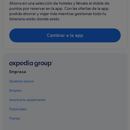
Ahorra en una selección de hoteles y llévate el doble de
Albergues en Montreux
puntos por reservar en la app. Con las ofertas de la app,
Hoteles que aceptan mascotas en Vevey
podrás ahorrar y viajar más mientras gestionas todo tu
itinerario estés donde estés.
Villas en Montreux
Hoteles para familias en Montreux
Cambiar a la app
Hoteles baratos en Vevey
Veytaux hoteles
Montreux hoteles
Hoteles de esquí en Vevey
Empresa
Chernex hoteles
Quiénes somos
Caux hoteles
Empleo
Kempinski Hotels & Resorts en Vevey
Hoteles de golf en Montreux
Anuncia tu alojamiento
Moteles en Vevey
Publicidad
Clarens hoteles
Prensa
Hoteles cerca de Castillo de Chillon