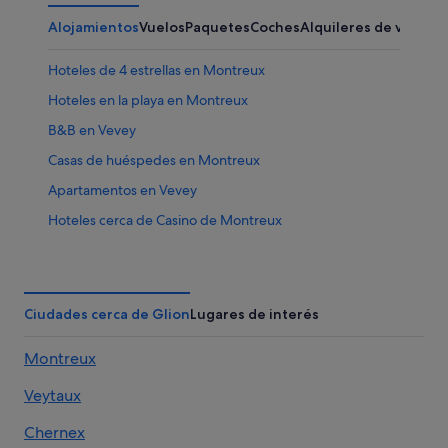
Alojamientos
Vuelos
Paquetes
Coches
Alquileres de vacaci
Hoteles de 4 estrellas en Montreux
Hoteles en la playa en Montreux
B&B en Vevey
Casas de huéspedes en Montreux
Apartamentos en Vevey
Hoteles cerca de Casino de Montreux
Hoteles en la playa en Vevey
Apartoteles en Vevey
Romantik Hotel en Montreux
Ciudades cerca de Glion
Lugares de interés
Accor Hotels en Vevey
Montreux
Hoteles de 5 estrellas en Vevey
Veytaux
Pensiones en Vevey
Hoteles cerca de Estación de tren de Vevey
Chernex