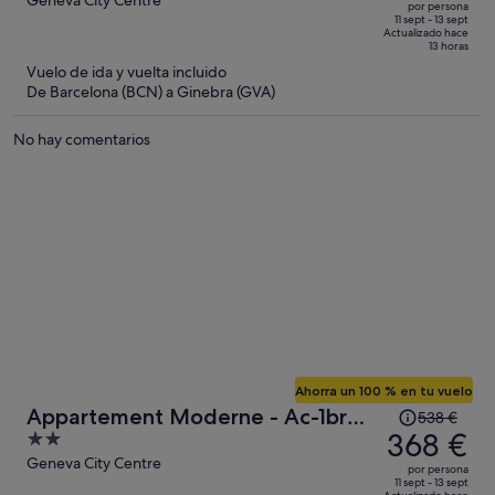
out
Geneva City Centre
por persona
de
of
11 sept - 13 sept
Actualizado hace
538 €,
5
13 horas
ahora
Vuelo de ida y vuelta incluido
es
De Barcelona (BCN) a Ginebra (GVA)
de
368 €
No hay comentarios
por
persona
Ahorra un 100 % en tu vuelo
El
Appartement Moderne - Ac-1br-
538 €
precio
368 €
2
4p- Geneve
era
out
Geneva City Centre
por persona
de
of
11 sept - 13 sept