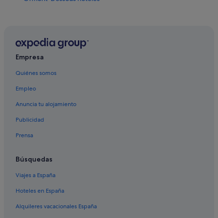
Villars-Sur-Ollon hoteles
Hoteles cerca de La Crua
Empresa
Quiénes somos
Empleo
Anuncia tu alojamiento
Publicidad
Prensa
Búsquedas
Viajes a España
Hoteles en España
Alquileres vacacionales España