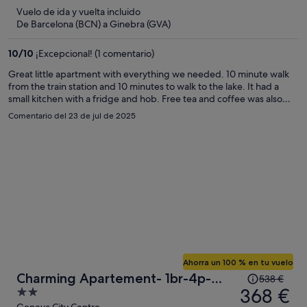
ahora
Vuelo de ida y vuelta incluido
es
De Barcelona (BCN) a Ginebra (GVA)
de
366 €
10
/
10
¡Excepcional! (1 comentario)
por
Great little apartment with everything we needed. 10 minute walk
persona
from the train station and 10 minutes to walk to the lake. It had a
small kitchen with a fridge and hob. Free tea and coffee was also
provided.
Comentario del 23 de jul de 2025
Ahorra un 100 % en tu vuelo
El
Charming Apartement- 1br-4p-
538 €
precio
368 €
2
Geneve
era