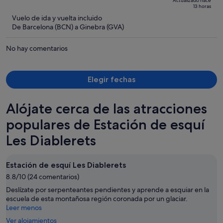
Actualizado hace
538 €,
5
13 horas
ahora
Vuelo de ida y vuelta incluido
es
De Barcelona (BCN) a Ginebra (GVA)
de
368 €
No hay comentarios
por
persona
Elegir fechas
Alójate cerca de las atracciones
populares de Estación de esquí
Les Diablerets
Estación de esquí Les Diablerets
8.8/10 (24 comentarios)
Deslízate por serpenteantes pendientes y aprende a esquiar en la
escuela de esta montañosa región coronada por un glaciar.
Leer menos
Ver alojamientos