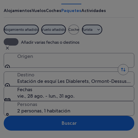
esquí
Les
Alojamientos
Vuelos
Coches
Paquetes
Actividades
Diablerets
Alojamiento añadido
Vuelo añadido
Coche
Turista
Un pico nevado con formaciones rocosa
Añadir varias fechas o destinos
Origen
Destino
Estación de esquí Les Diablerets, Ormont-Dessus, Can
Fechas
vie., 28 ago. - lun., 31 ago.
Personas
2 personas, 1 habitación
Buscar
Ver mapa