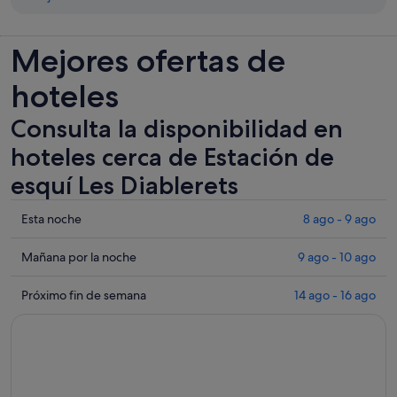
Mejores ofertas de
hoteles
Consulta la disponibilidad en
hoteles cerca de Estación de
esquí Les Diablerets
Comprueba
Esta noche
8 ago - 9 ago
los
precios
Comprueba
Mañana por la noche
9 ago - 10 ago
cerca
los
de
precios
Comprueba
Próximo fin de semana
14 ago - 16 ago
Estación
cerca
los
de
de
precios
esquí
Estación
cerca
Les
de
de
Diablerets
esquí
Estación