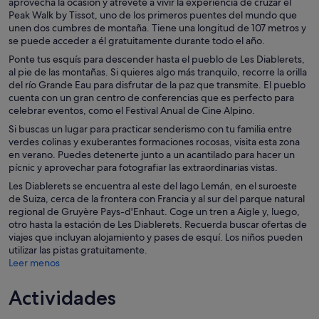
aprovecha la ocasión y atrévete a vivir la experiencia de cruzar el
Peak Walk by Tissot, uno de los primeros puentes del mundo que
unen dos cumbres de montaña. Tiene una longitud de 107 metros y
se puede acceder a él gratuitamente durante todo el año.
Ponte tus esquís para descender hasta el pueblo de Les Diablerets,
al pie de las montañas. Si quieres algo más tranquilo, recorre la orilla
del río Grande Eau para disfrutar de la paz que transmite. El pueblo
cuenta con un gran centro de conferencias que es perfecto para
celebrar eventos, como el Festival Anual de Cine Alpino.
Si buscas un lugar para practicar senderismo con tu familia entre
verdes colinas y exuberantes formaciones rocosas, visita esta zona
en verano. Puedes detenerte junto a un acantilado para hacer un
pícnic y aprovechar para fotografiar las extraordinarias vistas.
Les Diablerets se encuentra al este del lago Lemán, en el suroeste
de Suiza, cerca de la frontera con Francia y al sur del parque natural
regional de Gruyère Pays-d'Enhaut. Coge un tren a Aigle y, luego,
otro hasta la estación de Les Diablerets. Recuerda buscar ofertas de
viajes que incluyan alojamiento y pases de esquí. Los niños pueden
utilizar las pistas gratuitamente.
Leer menos
Actividades