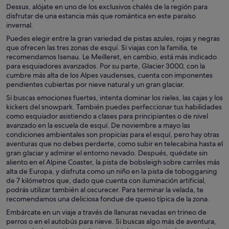
Dessus, alójate en uno de los exclusivos chalés de la región para
disfrutar de una estancia más que romántica en este paraíso
invernal.
Puedes elegir entre la gran variedad de pistas azules, rojas y negras
que ofrecen las tres zonas de esquí. Si viajas con la familia, te
recomendamos Isenau. Le Meilleret, en cambio, está más indicado
para esquiadores avanzados. Por su parte, Glacier 3000, con la
cumbre más alta de los Alpes vaudenses, cuenta con imponentes
pendientes cubiertas por nieve natural y un gran glaciar.
Si buscas emociones fuertes, intenta dominar los rieles, las cajas y los
kickers del snowpark. También puedes perfeccionar tus habilidades
como esquiador asistiendo a clases para principiantes o de nivel
avanzado en la escuela de esquí. De noviembre a mayo las
condiciones ambientales son propicias para el esquí, pero hay otras
aventuras que no debes perderte, como subir en telecabina hasta el
gran glaciar y admirar el entorno nevado. Después, quédate sin
aliento en el Alpine Coaster, la pista de bobsleigh sobre carriles más
alta de Europa, y disfruta como un niño en la pista de tobogganing
de 7 kilómetros que, dado que cuenta con iluminación artificial,
podrás utilizar también al oscurecer. Para terminar la velada, te
recomendamos una deliciosa fondue de queso típica de la zona.
Embárcate en un viaje a través de llanuras nevadas en trineo de
perros o en el autobús para nieve. Si buscas algo más de aventura,