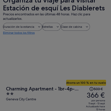
Organiza tu viaje para visitar
Estación de esquí Les Diablerets
Precios encontrados en las últimas 48 horas. Haz clic para
actualizarlos.
Duración de la estancia
Estrellas
Clase de cabina
Eliminar todos los filtros
Ahorra un 100 % en tu vuelo
El
Charming Apartment - 1br-4p-
503 €
precio
366 €
2
Geneva
era
out
Geneva City Centre
por persona
de
of
11 sept - 13 sept
Actualizado hace
503 €,
5
13 horas