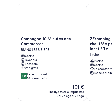
Campagne 10 Minutes des Commerces
ZEcamping 3 é
Campagne
ZEcamping
Campagne 10 Minutes des
ZEcamping 3
10
3
Commerces
chauffée p
Minutes
étoiles
locatif TV
BIANS LES USIERS
des
piscine
Levier
Commerces
Cocina
chauffée
Lavadora
BIANS
pet
Piscina
Secadora
LES
friendly
Cocina
Wifi gratis
Se aceptan m
USIERS
hammam
Espacio al air
9.8
Excepcional
locatif
9,8
sobre
78 comentarios
TV
10,
Levier
El
101 €
Excepcional,
precio
78 comentarios
incluye tasas e impuestos
actual
Del 26 ago al 27 ago
es
de
101 €