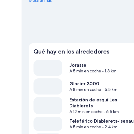
Al estar junto a la montaña, podrás acercarte y disfrutar 
Mostrar más
libre, como el descenso en trineo y el patinaje sobre hiel
Ver más chalets en Ormont-Dessus
Qué hay en los alrededores
Jorasse
A 5 min en coche
- 1.8 km
Glacier 3000
A 8 min en coche
- 5.5 km
Estación de esquí Les
Diablerets
A 12 min en coche
- 6.5 km
Teleférico Diablerets-Isenau
A 5 min en coche
- 2.4 km