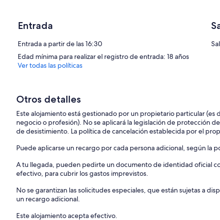
de prado, donde los niños pueden jugar. Gran terraza para el desayuno,
renovación garantizada.
Disfrutar de hermosos paseos por la montaña algunas de las cuales s
Entrada
S
El ciclismo de montaña, parapente, escalada de árboles son de fácil 
gratuito que ofrece servicios completos que se abre y actividades gr
Entrada a partir de las 16:30
Sal
Sin mencionar el turismo alrededor de Diablerets: el Lago Lemán y s
Edad mínima para realizar el registro de entrada: 18 años
caliente de Lavey, el Golf Villars, etc. La lista es interminable. Fin
Ver todas las políticas
sus actividades de verano: pista de trineo sobre raíles, puente colg
Otros detalles
Este alojamiento está gestionado por un propietario particular (es
negocio o profesión). No se aplicará la legislación de protección d
de desistimiento. La política de cancelación establecida por el propi
Puede aplicarse un recargo por cada persona adicional, según la pol
A tu llegada, pueden pedirte un documento de identidad oficial con
efectivo, para cubrir los gastos imprevistos.
No se garantizan las solicitudes especiales, que están sujetas a d
un recargo adicional.
Este alojamiento acepta efectivo.