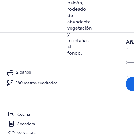
Aña
Cafetera o t
 aire libre
2 baños
180 metros cuadrados
Cocina
Secadora
Wifi gratis