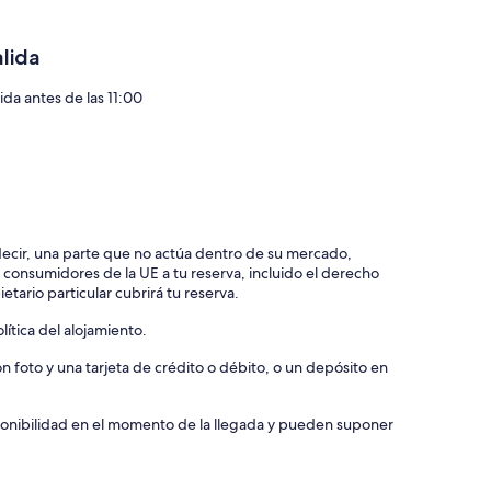
 comidas, siestas en las sillas de la sala, lejos de todo: la
alen directamente de la casa.
alida
acceso en el pueblo por no hablar de la tarjeta de acceso
atuitas.
ida antes de las 11:00
us viñedos, las minas de sal de Bex, los baños de agua
almente posibilidades para un paseo a Glacier 3000, a 6 km, con
ante a 3000 metros, caminar sobre el glaciar.
 decir, una parte que no actúa dentro de su mercado,
e consumidores de la UE a tu reserva, incluido el derecho
etario particular cubrirá tu reserva.
ítica del alojamiento.
 foto y una tarjeta de crédito o débito, o un depósito en
isponibilidad en el momento de la llegada y pueden suponer