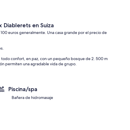
x Diablerets en Suiza
00 euros generalmente. Una casa grande por el precio de
es.
a, todo confort, en paz, con un pequeño bosque de 2. 500 m
ación permiten una agradable vida de grupo.
stas a la montaña, amplia terraza de madera, todo, muy
auna que divierte a grandes y pequeños: aves, ardillas,
Piscina/spa
Bañera de hidromasaje
iones y, este año, la salida del sector Diablerets / Villars
aparcamientos: posibilidades de viajar con niños fácilmente
) y también permite bajar con si no desea hacer el descenso
ndo tengamos pequeñas.