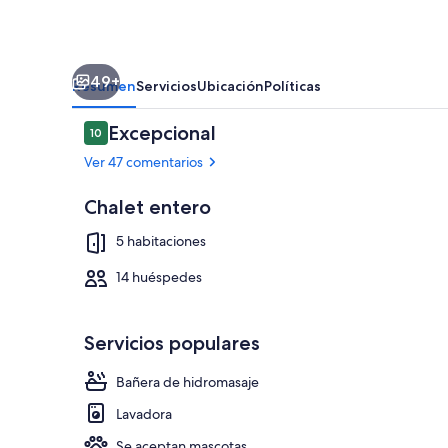
casa
limpia,
Aux
49+
Diablerets
Resumen
Servicios
Ubicación
Políticas
en
Comentarios
Excepcional
10
Suiza
10 de 10
Ver 47 comentarios
Chalet entero
Restaurante al
5 habitaciones
14 huéspedes
Servicios populares
Bañera de hidromasaje
Lavadora
Se aceptan mascotas