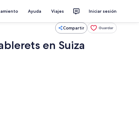
jamiento
Ayuda
Viajes
Iniciar sesión
Compartir
Guardar
ablerets en Suiza
5 dormitorios, tabla de planchar con p