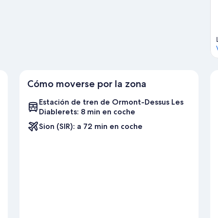
del esquí de fondo y del snowboard, o realizar actividades al aire
o.
Ver guía de viaje de Ormont-Dessus
Cómo moverse por la zona
Estación de tren de Ormont-Dessus Les
Diablerets: 8 min en coche
Sion (SIR): a 72 min en coche