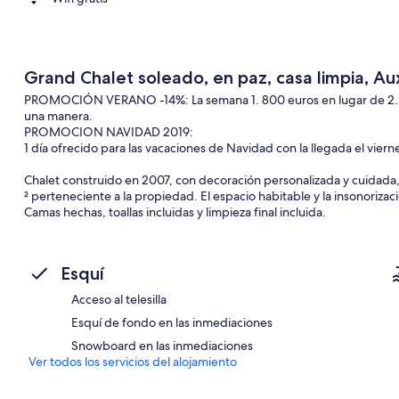
Grand Chalet soleado, en paz, casa limpia, Au
PROMOCIÓN VERANO -14%: La semana 1. 800 euros en lugar de 2. 1
una manera.
PROMOCION NAVIDAD 2019:
1 día ofrecido para las vacaciones de Navidad con la llegada el viern
Chalet construido en 2007, con decoración personalizada y cuidad
² perteneciente a la propiedad. El espacio habitable y la insonoriz
Camas hechas, toallas incluidas y limpieza final incluida.
Situación sobre el borde de la ciudad, rodeado de naturaleza con vi
soleado, incluso en invierno.
La vista de la pequeña madera permite ver en el invierno toda una f
Esquí
ciervos, zorros ...
Salidas de excursiones, verano e invierno, desde el chalet.
Acceso al telesilla
Esquí de fondo en las inmediaciones
invierno:
Información importante: la estación continúa modernizando sus instalac
Snowboard en las inmediaciones
está equipada con cabinas de 10 plazas con una salida cerca de los 
Ver todos los servicios del alojamiento
(se instala una alfombra en la parte superior para curso de pequeño
por el pite. Esto permite esperar la reconstrucción de Isenau cua