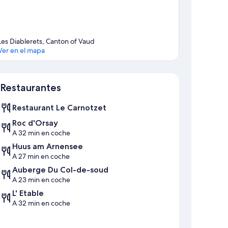
Les Diablerets, Canton of Vaud
Ver en el mapa
Mapa
Restaurantes
Restaurant Le Carnotzet
Roc d'Orsay
A 32 min en coche
Huus am Arnensee
A 27 min en coche
Auberge Du Col-de-soud
A 23 min en coche
L' Etable
A 32 min en coche