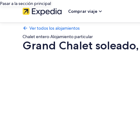
Pasar a la sección principal
Comprar viaje
Ver todos los alojamientos
Chalet entero
·
Alojamiento particular
Grand Chalet soleado, 
Galería
de
imágenes
de
Grand
Chalet
soleado,
en
paz,