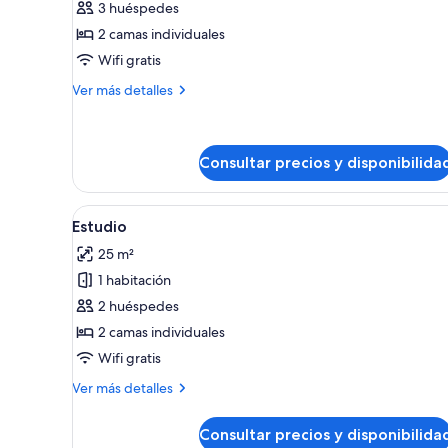
3 huéspedes
Habitación
2 camas individuales
estándar
Wifi gratis
doble
Más
Ver más detalles
detalles
de
Habitación
estándar
Consultar precios y disponibilida
doble
Abrir
Un dormitorio con una cama, un
8
Estudio
todas
25 m²
las
1 habitación
fotos
de
2 huéspedes
Estudio
2 camas individuales
Wifi gratis
Más
Ver más detalles
detalles
de
Consultar precios y disponibilida
Estudio