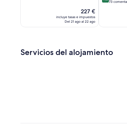
10,
sobre
73 comenta
Excelente,
10,
El
227 €
32 comentarios
Impresionante
precio
73 comentario
incluye tasas e impuestos
actual
Del 21 ago al 22 ago
es
de
227 €
Servicios del alojamiento