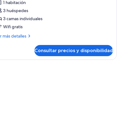
1 habitación
abitación
3 huéspedes
iple
3 camas individuales
uperior,
Wifi gratis
alcón
ás
r más detalles
talles
Consultar precios y disponibilidad
bitación
ple
perior,
fondo.
illa y techo de madera.
lcón