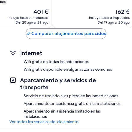
10,
rios
Impresionante,
El
El
401 €
162 €
91 comentarios
,
precio
precio
s
incluye tasas e impuestos
incluye tasas e impuestos
actual
actual
Del 28 ago al 29 ago
Del 19 ago al 20 ago
es
es
de
de
Comparar alojamientos parecidos
401 €
162 €
Internet
Wifi gratis en todas las habitaciones
Wifi gratis disponible en algunas zonas comunes
Aparcamiento y servicios de
transporte
Servicio de traslado a las pistas en las inmediaciones
Aparcamiento sin asistencia gratis en las instalaciones
Aparcamiento sin asistencia limitado en las
instalaciones
Ver todos los servicios del alojamiento