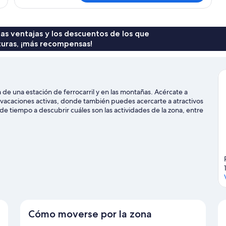
 las ventajas y los descuentos de los que
turas, ¡más recompensas!
e una estación de ferrocarril y en las montañas. Acércate a
as vacaciones activas, donde también puedes acercarte a atractivos
de tiempo a descubrir cuáles son las actividades de la zona, entre
wboard.
Ver guía de viaje de Ormont-Dessus
Cómo moverse por la zona