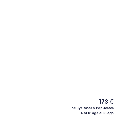
ss
Suite junior | Caja fuerte, escritorio, wi
El
173 €
precio
incluye tasas e impuestos
actual
Del 12 ago al 13 ago
Desayuno estilo bufé
es
de
173 €