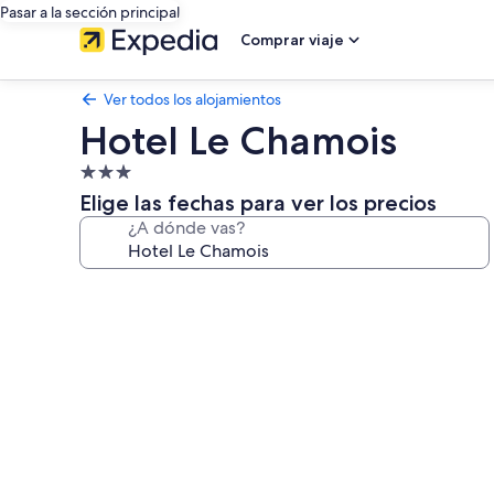
Pasar a la sección principal
Comprar viaje
Ver todos los alojamientos
Hotel Le Chamois
Alojamiento
de
Elige las fechas para ver los precios
3.0 estrellas
¿A dónde vas?
Galería
de
imágenes
de
Hotel
Le
Chamois