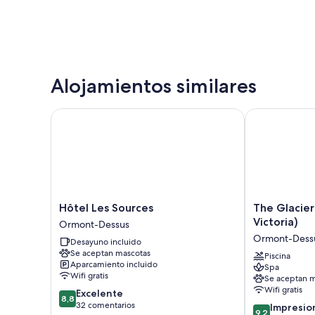
Alojamientos similares
Hôtel Les Sources
The Glacier Ho
Hôtel
The
Hôtel Les Sources
The Glacier
Les
Glacier
Victoria)
Ormont-Dessus
Sources
Hotel
Ormont-Dess
Desayuno incluido
Ormont-
(ex
Se aceptan mascotas
Dessus
Eurotel
Piscina
Aparcamiento incluido
Spa
Victoria)
Wifi gratis
Se aceptan m
Ormont-
Wifi gratis
8.8
Excelente
Dessus
8,8
sobre
32 comentarios
9.2
Impresio
9,2