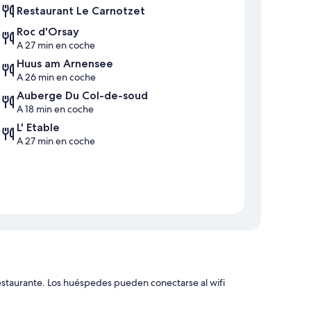
Restaurant Le Carnotzet
Roc d'Orsay
A 27 min en coche
Huus am Arnensee
A 26 min en coche
Auberge Du Col-de-soud
A 18 min en coche
L' Etable
A 27 min en coche
restaurante. Los huéspedes pueden conectarse al wifi