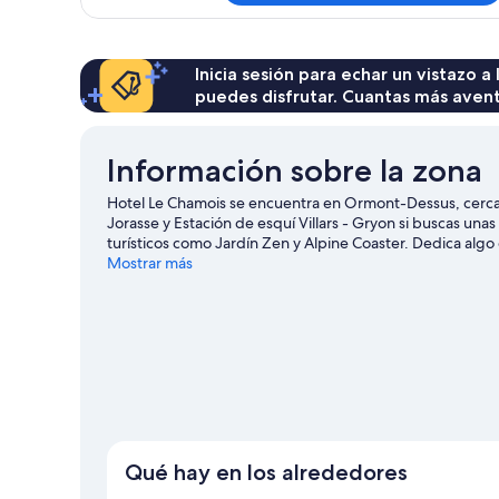
Inicia sesión para echar un vistazo a
puedes disfrutar. Cuantas más aven
Información sobre la zona
Hotel Le Chamois se encuentra en Ormont-Dessus, cerca d
Jorasse y Estación de esquí Villars - Gryon si buscas un
turísticos como Jardín Zen y Alpine Coaster. Dedica algo 
las que se incluyen las clases de esquí, el esquí y el sno
Mostrar más
Qué hay en los alrededores