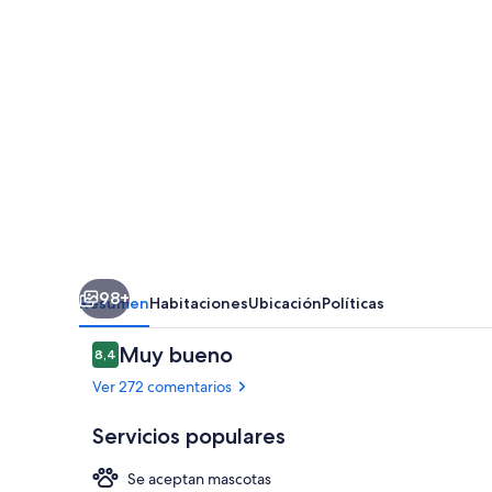
98+
Resumen
Habitaciones
Ubicación
Políticas
Comentarios
Muy bueno
8,4
8,4 de 10
Ver 272 comentarios
Servicios populares
Se aceptan mascotas