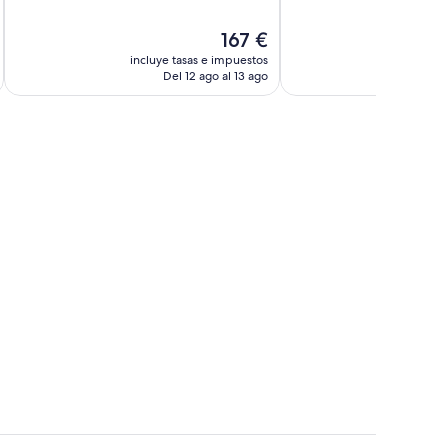
10,
10,
Impresionante,
Impresionante,
El
167 €
112 comentarios
121 comentarios
precio
incluye tasas e impuestos
incluye
actual
Del 12 ago al 13 ago
D
es
de
167 €