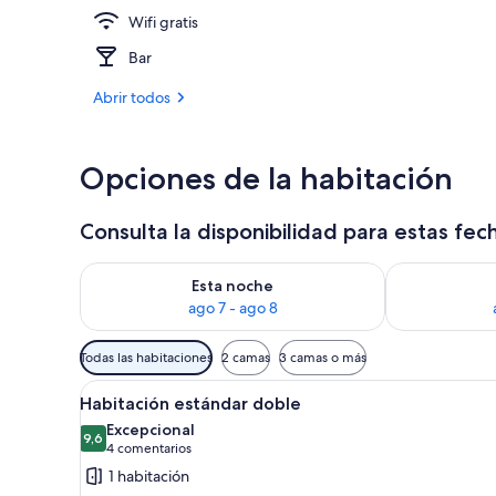
Wifi gratis
Exterior
Bar
Abrir todos
Opciones de la habitación
Consulta la disponibilidad para estas fec
Consulta la disponibilidad para esta noche, ago 7 - 
Consulta la d
Esta noche
ago 7 - ago 8
Filtros
Todas las habitaciones
2 camas
3 camas o más
disponibles
Abrir
Una habitación de hotel con una
para
6
Habitación estándar doble
todas
las
Excepcional
las
9,6
habitaciones
9,6 de 10
(4 comentarios)
4 comentarios
fotos
1 habitación
de