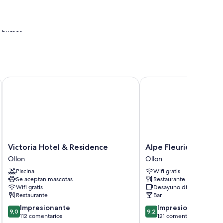
in humos
jas fuertes.
Victoria Hotel & Residence
Alpe Fleurie
cluyen los siguientes:
able
Victoria
Alpe
Victoria Hotel & Residence
Alpe Fleurie
Hotel
Fleurie
Ollon
Ollon
&
Ollon
Piscina
Wifi gratis
Residence
Se aceptan mascotas
Restaurante
Ollon
Wifi gratis
Desayuno disponible
Restaurante
Bar
9.0
9.2
Impresionante
Impresionante
9,0
9,2
sobre
sobre
112 comentarios
121 comentarios