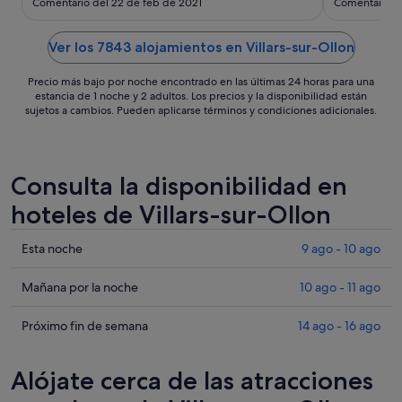
12
Comentario del 22 de feb de 2021
Comentario de
amazing! We
ago
strongly rec
Ver los 7843 alojamientos en Villars-sur-Ollon
Precio más bajo por noche encontrado en las últimas 24 horas para una
estancia de 1 noche y 2 adultos. Los precios y la disponibilidad están
sujetos a cambios. Pueden aplicarse términos y condiciones adicionales.
Consulta la disponibilidad en
hoteles de Villars-sur-Ollon
Comprueba
Esta noche
9 ago - 10 ago
los
precios
Comprueba
Mañana por la noche
10 ago - 11 ago
en
los
Villars-
precios
Comprueba
Próximo fin de semana
14 ago - 16 ago
sur-
en
los
Ollon
Villars-
precios
Alójate cerca de las atracciones
para
sur-
en
esta
Ollon
Villars-