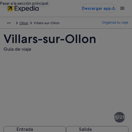
Pasar a la sección principal
Descargar app
Organiza tu viaje
Ollon
Villars-sur-Ollon
Villars-sur-Ollon
Guía de viaje
Fotos
de
Villars-
25
sur-
Ollon
Entrada
Salida