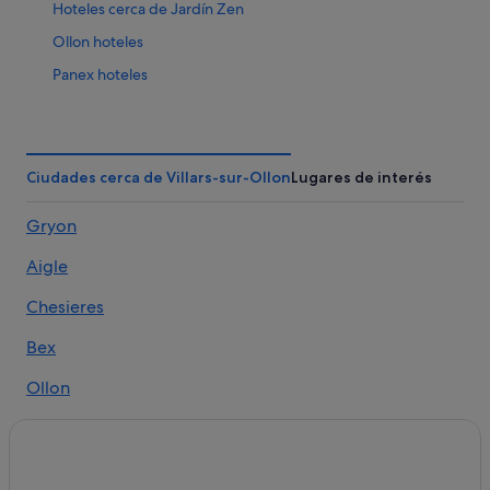
Hoteles cerca de Jardín Zen
Ollon hoteles
Panex hoteles
Aigle hoteles
Gryon hoteles
Villars-Sur-Ollon hoteles
Ciudades cerca de Villars-sur-Ollon
Lugares de interés
Bex hoteles
Gryon
Ormont-Dessus hoteles
Aigle
Le Sepey hoteles
Hoteles cerca de Estación de esquí Villars - Gryon
Chesieres
Leysin hoteles
Bex
Ollon
Arveyes
Barboleusaz