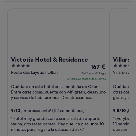
Victoria Hotel & Residence
Villars Palac
Victoria Hotel & Residence
Villars 
4
El
5
167 €
out
precio
out
Route des Layeux 1 Ollon
Villars-sur-
Del 11 ago al 12 ago
of
es
of
incluye tasas e impuestos
5
de
5
Quédate en este hotel en la montaña de Ollon.
Quédate en e
167 €
Entre otras cosas, cuenta con wifi gratis, desayuno
otras cosas,
y servicio de habitaciones. Dos atracciones
por
gratis y un 
turísticas populares ...
turísticas p
noche
del
9
/
10
¡Impresionante! (112 comentarios)
9,8
/
10
¡Exce
11
"Hotel muy grande con piscina, sala de deporte,
"Everybody w
ago
sauna, dos restaurantes. Hay que ir a pies unos 10
10 service, 
minutos para llegar a la estacion de ski"
al
ouissem en 
food at the 