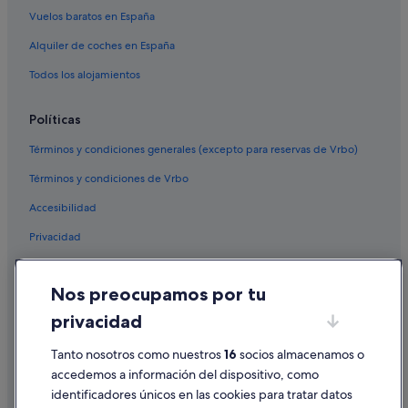
Vuelos baratos en España
Alquiler de coches en España
Todos los alojamientos
Políticas
Términos y condiciones generales (excepto para reservas de Vrbo)
Términos y condiciones de Vrbo
Accesibilidad
Privacidad
Cookies
Nos preocupamos por tu
Condiciones de uso
privacidad
Información legal/contacto
Pautas sobre el contenido y cómo denunciar contenido
Tanto nosotros como nuestros
16
socios almacenamos o
accedemos a información del dispositivo, como
identificadores únicos en las cookies para tratar datos
Ayuda