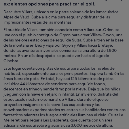
excelentes opciones para practicar el golf.
Descubre Villars, ubicado en la parte soleada de los inmaculados
Alpes de Vaud. Sube a la cima para esquiar y disfrutar de las
impresionantes vistas de las montañas.
El pueblo de Villars, también conocido como Villars-sur-Orlon, se
une con el pueblo contiguo de Gryon para crear Villars-Gryon, una
de las mejores estaciones de esquí de Suiza. Sube al tren en la base
de la montaña en Bex y viaja por Gryon y Villars hacia Bretaye,
donde las aventuras invernales comienzan a una altura de 1.800
metros. En un día despejado, se puede ver hasta el lago de
Ginebra.
Este lugar cuenta con pistas de esquí para todos los niveles de
habilidad, especialmente para los principiantes. Explora también las
áreas fuera de pista. En total, hay casi 125 kilómetros de pistas,
incluidos 44 kilómetros de senderos para esquí de fondo,
descensos en trineo y senderismo por la nieve. Deja que los niños
jueguen con la nieve en el jardín infantil. En invierno, disfruta del
espectáculo nocturno semanal de Villars, durante el que se
proyectan imágenes en la nieve. Los esquiadores y los
snowboarders experimentados muestran sus habilidades con trucos
fantásticos mientras los fuegos artificiales iluminan el cielo. Cruza Le
Meilleret para llegar a Les Diablerets, que cuenta con un área
adicional de esquí sobre glaciar a casi 3.000 metros de altura.