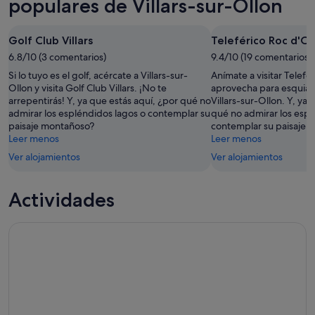
populares de Villars-sur-Ollon
noche,
para
sur-
9
mañana
Ollon
Golf Club Villars
Teleférico Roc d'O
ago
por
para
-
6.8/10 (3 comentarios)
la
9.4/10 (19 comentarios)
el
10
noche,
próximo
Si lo tuyo es el golf, acércate a Villars-sur-
Anímate a visitar Telefé
ago
10
fin
Ollon y visita Golf Club Villars. ¡No te
aprovecha para esquiar 
arrepentirás! Y, ya que estás aquí, ¿por qué no
Villars-sur-Ollon. Y, ya 
ago
de
admirar los espléndidos lagos o contemplar su
qué no admirar los espl
-
semana,
paisaje montañoso?
contemplar su paisaje 
11
14
Leer menos
Leer menos
ago
ago
Ver alojamientos
Ver alojamientos
-
16
ago
Actividades
Glacier 3000 y Montreux desde Lausana