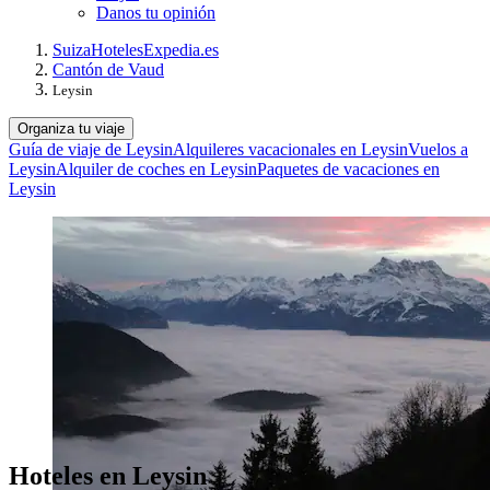
Danos tu opinión
Suiza
Hoteles
Expedia.es
Cantón de Vaud
Leysin
Organiza tu viaje
Guía de viaje de Leysin
Alquileres vacacionales en Leysin
Vuelos a
Leysin
Alquiler de coches en Leysin
Paquetes de vacaciones en
Leysin
Hoteles en Leysin