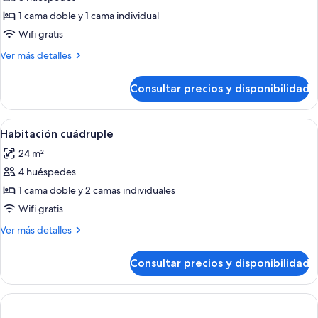
fotos
de
1 cama doble y 1 cama individual
Habitación
Wifi gratis
triple
Más
Ver más detalles
detalles
de
Consultar precios y disponibilidad
Habitación
triple
Abrir
Habitación cuádruple | Ropa de cama de 
5
Habitación cuádruple
todas
24 m²
las
4 huéspedes
fotos
de
1 cama doble y 2 camas individuales
Habitación
Wifi gratis
cuádruple
Más
Ver más detalles
detalles
de
Consultar precios y disponibilidad
Habitación
cuádruple