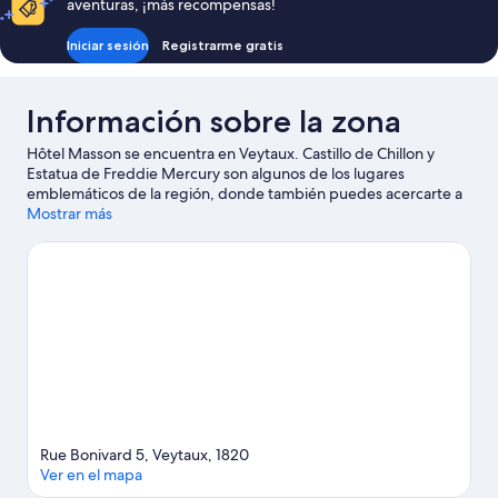
aventuras, ¡más recompensas!
Iniciar sesión
Registrarme gratis
Información sobre la zona
Hôtel Masson se encuentra en Veytaux. Castillo de Chillon y
Estatua de Freddie Mercury son algunos de los lugares
emblemáticos de la región, donde también puedes acercarte a
Telesilla Caux y Terminal de Ferry Vevey Marché si buscas unas
Mostrar más
vacaciones activas. Jardín Zen y Swiss Vapeur Parc también
merecen la pena. Dedica algo de tiempo a descubrir cuáles son
las actividades de la zona, entre las que se incluye el esquí.
Ver
guía de viaje de Veytaux
Rue Bonivard 5, Veytaux, 1820
Ver en el mapa