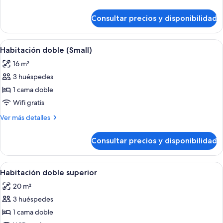
detalles
de
Consultar precios y disponibilidad
Habitación
doble
Abrir
Un dormitorio con dos camas, un aparad
4
Habitación doble (Small)
todas
16 m²
las
3 huéspedes
fotos
de
1 cama doble
Habitación
Wifi gratis
doble
Más
Ver más detalles
(Small)
detalles
de
Consultar precios y disponibilidad
Habitación
doble
(Small)
Abrir
Habitación doble superior | Ropa de cam
8
Habitación doble superior
todas
20 m²
las
3 huéspedes
fotos
de
1 cama doble