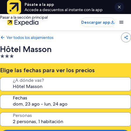
Pásate a la app
Accede a descuentos al instante con la app
Pasar a la sección principal
Descargar app
Ver todos los alojamientos
Hôtel Masson
Alojamiento
de
3.0 estrellas
Elige las fechas para ver los precios
¿A dónde vas?
Fechas
Personas