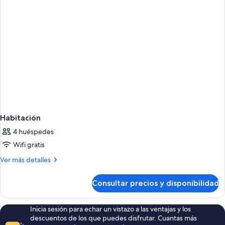
Habitación
4 huéspedes
Wifi gratis
Más
Ver más detalles
detalles
de
Consultar precios y disponibilidad
Habitación
Inicia sesión para echar un vistazo a las ventajas y los
descuentos de los que puedes disfrutar. Cuantas más