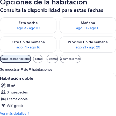
Opciones de la habitación
Consulta la disponibilidad para estas fechas
Consulta la disponibilidad para esta noche, ago 9 - ago 10
Consulta la disponibilidad par
Esta noche
Mañana
ago 9 - ago 10
ago 10 - ago 11
Consulta la disponibilidad para este fin de semana, ago 14 - a
Consulta la disponibilidad par
Este fin de semana
Próximo fin de semana
ago 14 - ago 16
ago 21 - ago 23
Filtros
Todas las habitaciones
1 cama
2 camas
3 camas o más
disponibles
para
Se muestran 9 de 9 habitaciones
las
Abrir
Un dormitorio con cama de madera, un
4
Habitación doble
habitaciones
todas
18 m²
las
3 huéspedes
fotos
de
1 cama doble
Habitación
Wifi gratis
doble
Más
Ver más detalles