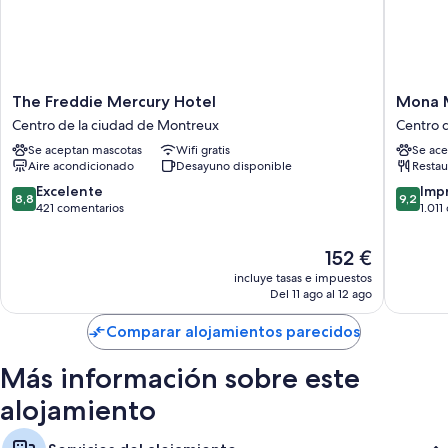
The
Mona
The Freddie Mercury Hotel
Mona 
Freddie
Montre
Centro de la ciudad de Montreux
Centro 
Mercury
Centro
Se aceptan mascotas
Wifi gratis
Se ace
Hotel
de
Aire acondicionado
Desayuno disponible
Restau
Centro
la
de
ciudad
8.8
9.2
Excelente
Imp
8,8
9,2
la
de
sobre
sobre
421 comentarios
1.011
ciudad
Montre
10,
10,
de
Excelente,
Impresi
El
152 €
Montreux
421 comentarios
1.011 co
precio
incluye tasas e impuestos
actual
Del 11 ago al 12 ago
es
de
Comparar alojamientos parecidos
152 €
Más información sobre este
alojamiento