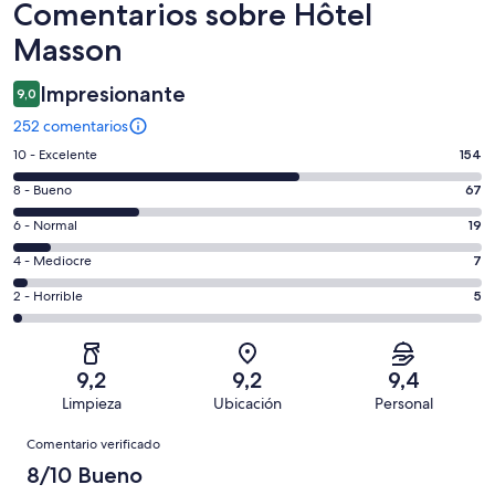
Comentarios
Comentarios sobre Hôtel
Masson
Impresionante
9,0
252 comentarios
154
10 - Excelente
154
comentarios
67
8 - Bueno
67
de
comentarios
un
19
6 - Normal
19
de
total
comentarios
un
7
4 - Mediocre
7
de
de
total
comentarios
252
un
5
2 - Horrible
5
de
de
con
total
comentarios
252
un
una
de
de
con
total
puntuación
252
un
una
de
9,2
9,2
9,4
de
con
total
puntuación
252
Limpieza
Ubicación
Personal
10
una
de
de
con
Comentarios
-
puntuación
252
8
Comentario verificado
una
Excelente
de
con
-
puntuación
8/10 Bueno
6
una
Bueno
de