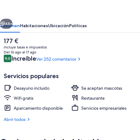
erior
Siguiente
45+
Resumen
Habitaciones
Ubicación
Políticas
El
177 €
precio
incluye tasas e impuestos
actual
Del 16 ago al 17 ago
es
Comentarios
Increíble
9,0
Ver 252 comentarios
9,0 de 10
de
177 €
Servicios populares
Desayuno incluido
Se aceptan mascotas
Balcón
Wifi gratis
Restaurante
Aparcamiento disponible
Servicios empresariales
Abrir todos