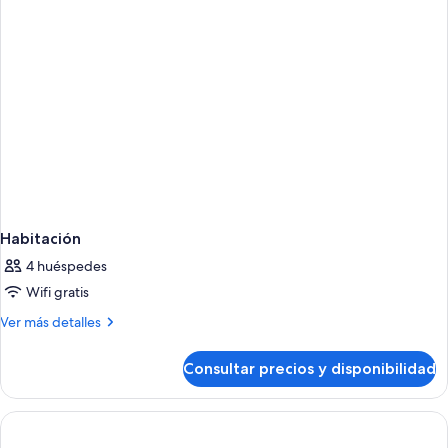
Habitación
4 huéspedes
Wifi gratis
Más
Ver más detalles
detalles
de
Consultar precios y disponibilidad
Habitación