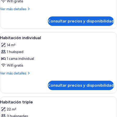
Habitación
Wifi gratis
doble
Más
Ver más detalles
superior
detalles
de
Consultar precios y disponibilidad
Habitación
doble
superior
Abrir
Un dormitorio con una cama individual,
4
Habitación individual
todas
14 m²
las
1 huésped
fotos
de
1 cama individual
Habitación
Wifi gratis
individual
Más
Ver más detalles
detalles
de
Consultar precios y disponibilidad
Habitación
individual
Abrir
Un dormitorio con una cama grande, un 
3
Habitación triple
todas
22 m²
las
3 huéspedes