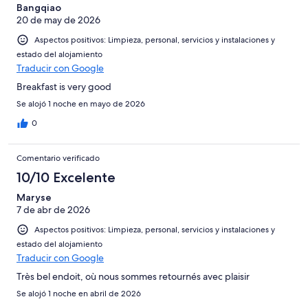
-
puntuación
Bangqiao
4
Normal
20 de may de 2026
de
-
2
Aspectos positivos: Limpieza, personal, servicios y instalaciones y
Mediocre
-
estado del alojamiento
Horrible
Traducir con Google
Breakfast is very good
Se alojó 1 noche en mayo de 2026
0
Comentario verificado
10/10 Excelente
Maryse
7 de abr de 2026
Aspectos positivos: Limpieza, personal, servicios y instalaciones y
estado del alojamiento
Traducir con Google
Très bel endoit, où nous sommes retournés avec plaisir
Se alojó 1 noche en abril de 2026