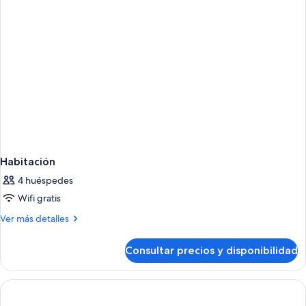
Habitación
4 huéspedes
Wifi gratis
Más
Ver más detalles
detalles
de
Consultar precios y disponibilidad
Habitación