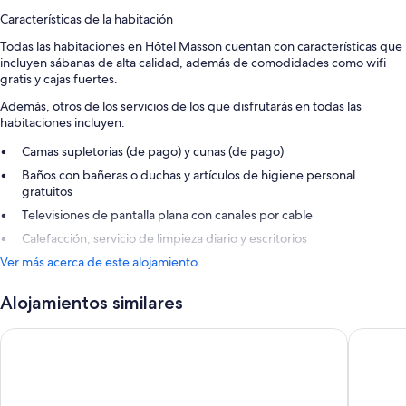
Características de la habitación
Todas las habitaciones en Hôtel Masson cuentan con características que
incluyen sábanas de alta calidad, además de comodidades como wifi
gratis y cajas fuertes.
Además, otros de los servicios de los que disfrutarás en todas las
habitaciones incluyen:
Camas supletorias (de pago) y cunas (de pago)
Baños con bañeras o duchas y artículos de higiene personal
gratuitos
Televisiones de pantalla plana con canales por cable
Calefacción, servicio de limpieza diario y escritorios
Ver más acerca de este alojamiento
Alojamientos similares
The Freddie Mercury Hotel
Mona Mo