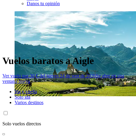
Danos tu opinión
Vuelos baratos a Aigle
Ver vuelo por 30 € del jueves 24 de sept de 2026
Se abre en una
ventana nueva
Ida y vuelta
Solo ida
Varios destinos
Solo vuelos directos