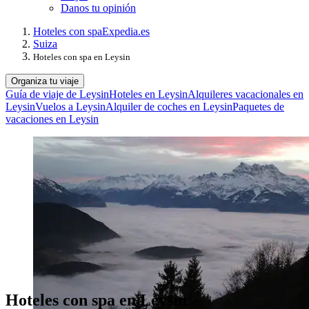
Danos tu opinión
Hoteles con spa
Expedia.es
Suiza
Hoteles con spa en Leysin
Organiza tu viaje
Guía de viaje de Leysin
Hoteles en Leysin
Alquileres vacacionales en
Leysin
Vuelos a Leysin
Alquiler de coches en Leysin
Paquetes de
vacaciones en Leysin
Hoteles con spa en Leysin