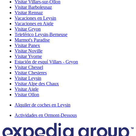
Visitar Villars-sur-Ollon
Visitar Barboleusaz
Visitar Rennaz
Vacaciones en Leysin
Vacaciones en Aigle
Visitar Gryon
Teleférico Leysin-Berneuse
Marmot's Paradise
Visitar Panex
Visitar Noville
Visitar Yvorne
Estación de esquí Villars - Gryon
Visitar Chessel
Visitar Chesieres
Visitar Leysin
Visitar Alpe des Chaux
Visitar Aigle
Visitar Ollon
Alquiler de coches en Leysin
Actividades en Ormont-Dessous