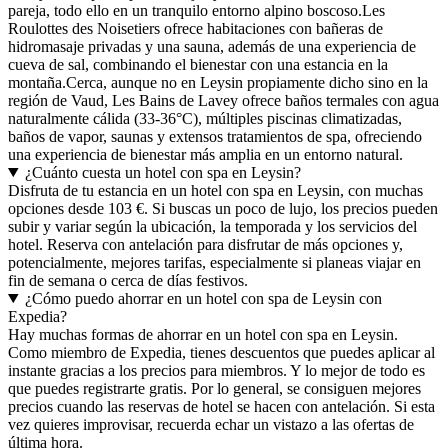
pareja, todo ello en un tranquilo entorno alpino boscoso.Les
Roulottes des Noisetiers ofrece habitaciones con bañeras de
hidromasaje privadas y una sauna, además de una experiencia de
cueva de sal, combinando el bienestar con una estancia en la
montaña.Cerca, aunque no en Leysin propiamente dicho sino en la
región de Vaud, Les Bains de Lavey ofrece baños termales con agua
naturalmente cálida (33-36°C), múltiples piscinas climatizadas,
baños de vapor, saunas y extensos tratamientos de spa, ofreciendo
una experiencia de bienestar más amplia en un entorno natural.
¿Cuánto cuesta un hotel con spa en Leysin?
Disfruta de tu estancia en un hotel con spa en Leysin, con muchas
opciones desde 103 €. Si buscas un poco de lujo, los precios pueden
subir y variar según la ubicación, la temporada y los servicios del
hotel. Reserva con antelación para disfrutar de más opciones y,
potencialmente, mejores tarifas, especialmente si planeas viajar en
fin de semana o cerca de días festivos.
¿Cómo puedo ahorrar en un hotel con spa de Leysin con
Expedia?
Hay muchas formas de ahorrar en un hotel con spa en Leysin.
Como miembro de Expedia, tienes descuentos que puedes aplicar al
instante gracias a los precios para miembros. Y lo mejor de todo es
que puedes registrarte gratis. Por lo general, se consiguen mejores
precios cuando las reservas de hotel se hacen con antelación. Si esta
vez quieres improvisar, recuerda echar un vistazo a las ofertas de
última hora.