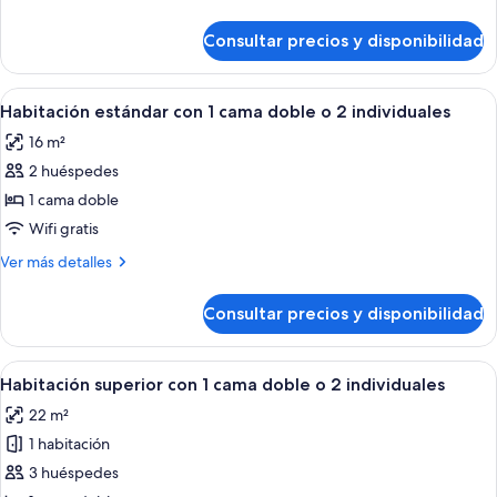
detalles
de
Consultar precios y disponibilidad
Habitación
individual
Abrir
Una habitación de hotel con una cama, 
8
Habitación estándar con 1 cama doble o 2 individuales
todas
16 m²
las
2 huéspedes
fotos
de
1 cama doble
Habitación
Wifi gratis
estándar
Más
Ver más detalles
con
detalles
1
de
Consultar precios y disponibilidad
Habitación
cama
estándar
doble
con
Abrir
Una habitación de hotel con cama, escrit
o
5
1
Habitación superior con 1 cama doble o 2 individuales
todas
cama
2
22 m²
doble
las
individuales
o
1 habitación
fotos
2
de
3 huéspedes
individuales