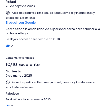
-
puntuación
Rafael
4
Normal
28 de sept de 2023
de
-
2
Aspectos positivos: Limpieza, personal, servicios y instalaciones y
Mediocre
-
estado del alojamiento
Horrible
Traducir con Google
Cerca a todo la amabilidad de el personal cerca para caminar a la
orilla de el lago
Se alojó 9 noches en septiembre de 2023
0
Comentario verificado
10/10 Excelente
Norberto
9 de mar de 2025
Aspectos positivos: Limpieza, personal, servicios y instalaciones y
estado del alojamiento
Fabuloso
Se alojó 1 noche en marzo de 2025