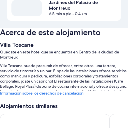
Jardines del Palacio de
Montreux
A 5 min a pie
- 0.4 km
Acerca de este alojamiento
Villa Toscane
Quédate en este hotel que se encuentra en Centro de la ciudad de
Montreux
Villa Toscane puede presumir de ofrecer, entre otros, una terraza,
servicio de tintorería y un bar. El spa de las instalaciones ofrece servicios
como manicura y pedicura, exfoliaciones corporales y tratamientos
corporales, ¡date un capricho! El restaurante de las instalaciones (Cafe
Bellagio Royal Plaza) dispone de cocina internacional y ofrece desayuno,
brunch, almuerzo y cena y cuenta con menú infantil. Conéctate al wifi
Información sobre los derechos de cancelación
gratuito de las habitaciones, que tiene una velocidad de 25 Mbps o
más. Además, tendrás comodidades como un gimnasio y un centro de
Alojamientos similares
negocios 24 h.
También podrás disfrutar de otros servicios, como:
The Freddie Mercury Hotel
Hôtel Bo
Una piscina cubierta con tumbonas