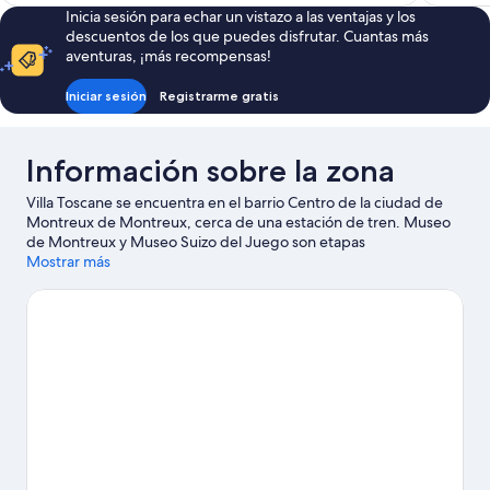
es
Inicia sesión para echar un vistazo a las ventajas y los
de
descuentos de los que puedes disfrutar. Cuantas más
313 €
aventuras, ¡más recompensas!
Iniciar sesión
Registrarme gratis
Información sobre la zona
Villa Toscane se encuentra en el barrio Centro de la ciudad de
Montreux de Montreux, cerca de una estación de tren. Museo
de Montreux y Museo Suizo del Juego son etapas
fundamentales para los aficionados a la cultura en esta región,
Mostrar más
donde también puedes acercarte a Terminal de Ferry Vevey
Marché y Telesilla Caux si buscas unas vacaciones activas.
Marmot's Paradise (parque) y Jardín Zen también merecen la
pena. Al estar junto a la montaña, podrás acercarte y disfrutar de
las pistas de esquí y del esquí, o realizar actividades al aire libre,
como el descenso en trineo y los paseos en moto de nieve.
Ver
guía de viaje de Montreux