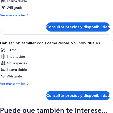
Habitación
1 cama doble
superior
Wifi gratis
con
Más
Ver más detalles
1
detalles
cama
de
Consultar precios y disponibilidad
Habitación
doble
superior
o
con
Abrir
Habitación de hotel con una cama gran
2
6
1
Habitación familiar con 1 cama doble o 2 individuales
todas
individuales
cama
30 m²
doble
las
o
1 habitación
fotos
2
de
4 huéspedes
individuales
Habitación
1 cama doble
familiar
Wifi gratis
con
Más
Ver más detalles
1
detalles
cama
de
Consultar precios y disponibilidad
Habitación
doble
familiar
o
con
Puede que también te interese...
2
1