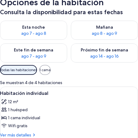
Opciones de la habitación
Consulta la disponibilidad para estas fechas
Consulta la disponibilidad para esta noche, ago 7 - ago 8
Consulta la disponibilidad pa
Esta noche
Mañana
ago 7 - ago 8
ago 8 - ago 9
Consulta la disponibilidad para este fin de semana, ago 7 - ag
Consulta la disponibilidad par
Este fin de semana
Próximo fin de semana
ago 7 - ago 9
ago 14 - ago 16
Filtros
Todas las habitaciones
1 cama
disponibles
para
Se muestran 4 de 4 habitaciones
las
Abrir
Una habitación de hotel con cama, escri
3
Habitación individual
habitaciones
todas
12 m²
las
1 huésped
fotos
de
1 cama individual
Habitación
Wifi gratis
individual
Más
Ver más detalles