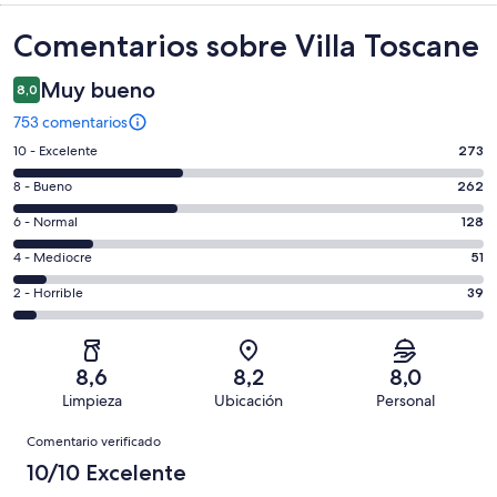
Comentarios
Comentarios sobre Villa Toscane
Muy bueno
8,0
753 comentarios
273
10 - Excelente
273
comentarios
262
8 - Bueno
262
de
comentarios
un
128
6 - Normal
128
de
total
comentarios
un
51
4 - Mediocre
51
de
de
total
comentarios
753
un
39
2 - Horrible
39
de
de
con
total
comentarios
753
un
una
de
de
con
total
puntuación
753
un
una
de
8,6
8,2
8,0
de
con
total
puntuación
753
Limpieza
Ubicación
Personal
10
una
de
de
con
Comentarios
-
puntuación
753
8
Comentario verificado
una
Excelente
de
con
-
puntuación
10/10 Excelente
6
una
Bueno
de