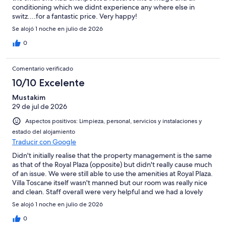
conditioning which we didnt experience any where else in
switz....for a fantastic price. Very happy!
Se alojó 1 noche en julio de 2026
0
Comentario verificado
10/10 Excelente
Mustakim
29 de jul de 2026
Aspectos positivos: Limpieza, personal, servicios y instalaciones y
estado del alojamiento
Traducir con Google
Didn't initially realise that the property management is the same
as that of the Royal Plaza (opposite) but didn't really cause much
of an issue. We were still able to use the amenities at Royal Plaza.
Villa Toscane itself wasn't manned but our room was really nice
and clean. Staff overall were very helpful and we had a lovely
stay. I would definitely recommend.
Se alojó 1 noche en julio de 2026
0