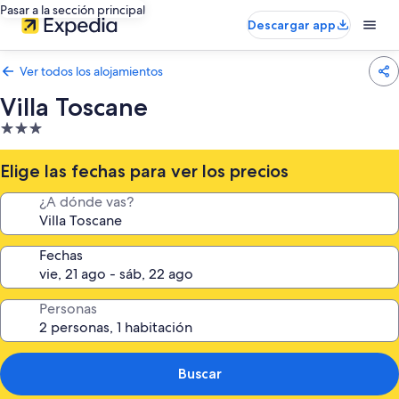
Pasar a la sección principal
Descargar app
Ver todos los alojamientos
Villa Toscane
Alojamiento
de
3.0 estrellas
Elige las fechas para ver los precios
¿A dónde vas?
Fechas
Personas
Buscar