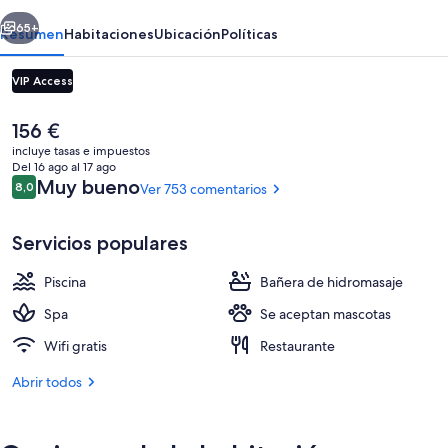
erior
Siguiente
65+
Resumen
Habitaciones
Ubicación
Políticas
VIP Access
El
156 €
precio
incluye tasas e impuestos
actual
Del 16 ago al 17 ago
es
Comentarios
Muy bueno
8,0
Ver 753 comentarios
8,0 de 10
de
156 €
Servicios populares
Salón en el vestíbulo
Piscina
Bañera de hidromasaje
Spa
Se aceptan mascotas
Wifi gratis
Restaurante
Abrir todos