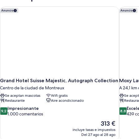
individuales
cama
doble
Grand Hotel Suisse Majestic, Autograph Collection
Moxy Lau
Anuncio
Anuncio
o
2
individuales
Grand Hotel Suisse Majestic, Autograph Collection
Moxy La
Centro de la ciudad de Montreux
A 24,1 km
Se aceptan mascotas
Wifi gratis
Se acept
Restaurante
Aire acondicionado
Restaura
9.2
8.8
Impresionante
Excel
9,2
8,8
sobre
sobre
1.000 comentarios
439 c
10,
10,
El
313 €
Impresionante,
Excelente
precio
incluye tasas e impuestos
1.000 comentarios
439 comen
actual
Del 27 ago al 28 ago