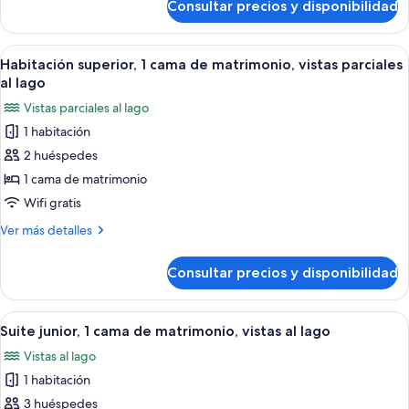
Consultar precios y disponibilidad
Suite
matrimonio
junior,
1
Abrir
Un estacionamiento con varios autos, 
6
cama
Habitación superior, 1 cama de matrimonio, vistas parciales
todas
de
al lago
matrimonio
las
Vistas parciales al lago
fotos
1 habitación
de
2 huéspedes
Habitación
superior,
1 cama de matrimonio
1
Wifi gratis
cama
Más
Ver más detalles
de
detalles
matrimonio,
de
Consultar precios y disponibilidad
Habitación
vistas
superior,
parciales
1
Abrir
Una habitación de hotel con una cama 
al
7
cama
Suite junior, 1 cama de matrimonio, vistas al lago
todas
de
lago
Vistas al lago
matrimonio,
las
vistas
1 habitación
fotos
parciales
de
3 huéspedes