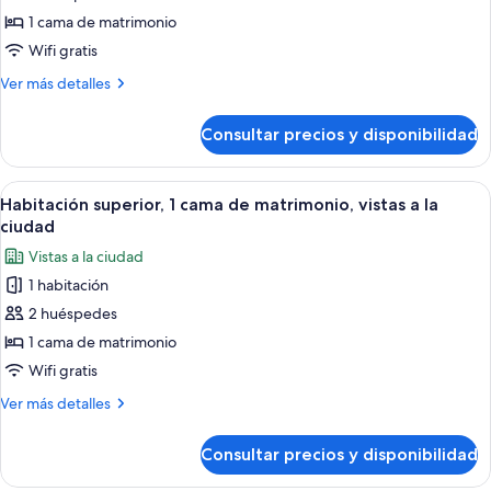
al
Suite
lago
1 cama de matrimonio
junior,
Wifi gratis
1
Más
Ver más detalles
cama
detalles
de
de
Consultar precios y disponibilidad
Suite
matrimonio,
junior,
vistas
1
Abrir
Habitación de hotel con una cama grande
al
10
cama
Habitación superior, 1 cama de matrimonio, vistas a la
todas
lago
de
ciudad
matrimonio,
las
Vistas a la ciudad
vistas
fotos
al
1 habitación
de
lago
2 huéspedes
Habitación
superior,
1 cama de matrimonio
1
Wifi gratis
cama
Más
Ver más detalles
de
detalles
matrimonio,
de
Consultar precios y disponibilidad
Habitación
vistas
superior,