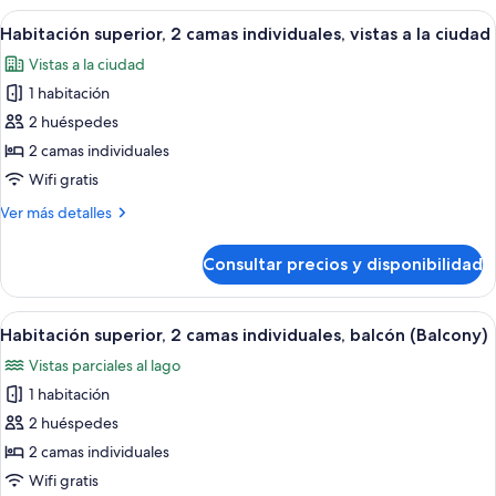
a
1
Abrir
Habitación de hotel con dos camas, un e
la
7
cama
Habitación superior, 2 camas individuales, vistas a la ciudad
todas
de
ciudad
Vistas a la ciudad
matrimonio,
las
vistas
1 habitación
fotos
a
de
2 huéspedes
la
Habitación
ciudad
2 camas individuales
superior,
Wifi gratis
2
Más
Ver más detalles
camas
detalles
individuales,
de
Consultar precios y disponibilidad
Habitación
vistas
superior,
a
2
Abrir
Una habitación de hotel con una cama g
la
7
camas
Habitación superior, 2 camas individuales, balcón (Balcony)
todas
ciudad
individuales,
Vistas parciales al lago
vistas
las
a
1 habitación
fotos
la
de
2 huéspedes
ciudad
Habitación
2 camas individuales
superior,
Wifi gratis