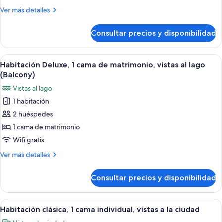
camas
Más
Ver más detalles
individuales,
detalles
vistas
de
Consultar precios y disponibilidad
Habitación
al
Deluxe,
lago
2
Abrir
Habitación de hotel con una cama grand
(Balcony)
12
camas
Habitación Deluxe, 1 cama de matrimonio, vistas al lago
todas
individuales,
(Balcony)
vistas
las
Vistas al lago
al
fotos
lago
1 habitación
de
(Balcony)
2 huéspedes
Habitación
Deluxe,
1 cama de matrimonio
1
Wifi gratis
cama
Más
Ver más detalles
de
detalles
matrimonio,
de
Consultar precios y disponibilidad
Habitación
vistas
Deluxe,
al
1
Abrir
Una habitación de hotel con cama, mes
lago
8
cama
Habitación clásica, 1 cama individual, vistas a la ciudad
todas
de
(Balcony)