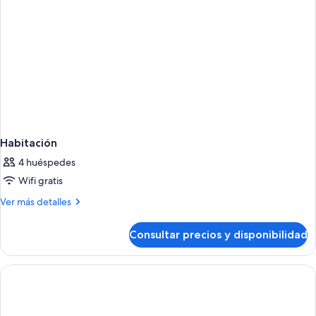
vistas
al
lago
Habitación
4 huéspedes
Wifi gratis
Más
Ver más detalles
detalles
de
Consultar precios y disponibilidad
Habitación