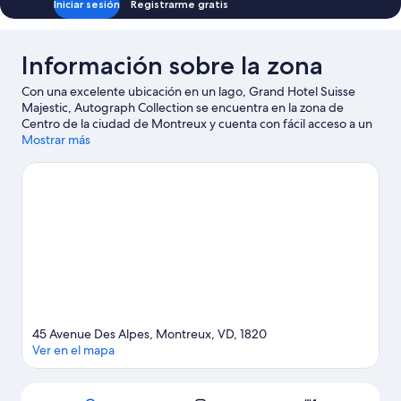
Iniciar sesión
Registrarme gratis
Información sobre la zona
Con una excelente ubicación en un lago, Grand Hotel Suisse
Majestic, Autograph Collection se encuentra en la zona de
Centro de la ciudad de Montreux y cuenta con fácil acceso a un
centro comercial. Museo de Montreux y Museo Suizo del Juego
Mostrar más
son etapas fundamentales para los aficionados a la cultura en
esta región, donde también puedes acercarte a lugares
emblemáticos como Castillo de Chillon y Estatua de Freddie
Mercury. Marmot's Paradise (parque) y Jardín Zen también
merecen la pena. Tendrás oportunidad de disfrutar del agua
realizando un sinfín de actividades (por ejemplo, excursiones en
barco), pero también podrás vivir grandes aventuras
practicando las rutas a pie o en bicicleta en las inmediaciones.
Ver guía de viaje de Montreux
45 Avenue Des Alpes, Montreux, VD, 1820
Ver en el mapa
Mapa