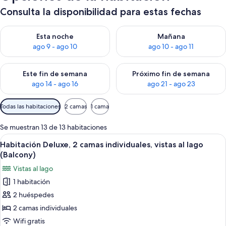
Consulta la disponibilidad para estas fechas
Consulta la disponibilidad para esta noche, ago 9 - ago 10
Consulta la disponibilidad par
Esta noche
Mañana
ago 9 - ago 10
ago 10 - ago 11
Consulta la disponibilidad para este fin de semana, ago 14 - a
Consulta la disponibilidad par
Este fin de semana
Próximo fin de semana
ago 14 - ago 16
ago 21 - ago 23
Filtros
Todas las habitaciones
2 camas
1 cama
disponibles
para
Se muestran 13 de 13 habitaciones
las
Abrir
Habitación de hotel con dos camas, una 
9
Habitación Deluxe, 2 camas individuales, vistas al lago
habitaciones
todas
(Balcony)
las
Vistas al lago
fotos
1 habitación
de
2 huéspedes
Habitación
Deluxe,
2 camas individuales
2
Wifi gratis