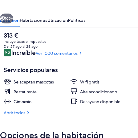
Suisse
Majestic,
erior
Siguiente
Autograph
105+
Resumen
Habitaciones
Ubicación
Políticas
Collection
El
313 €
precio
incluye tasas e impuestos
actual
Del 27 ago al 28 ago
es
Comentarios
Increíble
9,2
Ver 1000 comentarios
9,2 de 10
de
313 €
Servicios populares
Se aceptan mascotas
Wifi gratis
Bar (en el alojamiento)
Restaurante
Aire acondicionado
Gimnasio
Desayuno disponible
Abrir todos
Opciones de la habitación