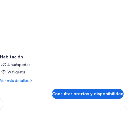
Habitación
4 huéspedes
Wifi gratis
Más
Ver más detalles
detalles
de
Consultar precios y disponibilidad
Habitación