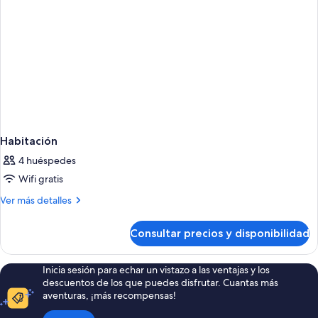
Habitación
4 huéspedes
Wifi gratis
Más
Ver más detalles
detalles
de
Consultar precios y disponibilidad
Habitación
Inicia sesión para echar un vistazo a las ventajas y los
descuentos de los que puedes disfrutar. Cuantas más
aventuras, ¡más recompensas!