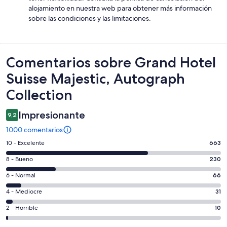
alojamiento en nuestra web para obtener más información
sobre las condiciones y las limitaciones.
Comentarios
Comentarios sobre Grand Hotel
Suisse Majestic, Autograph
Collection
Impresionante
9,2
1000 comentarios
663
10 - Excelente
663
comentarios
230
8 - Bueno
230
de
comentarios
un
66
6 - Normal
66
de
total
comentarios
un
31
4 - Mediocre
31
de
de
total
comentarios
1000
un
10
2 - Horrible
10
de
de
con
total
comentarios
1000
un