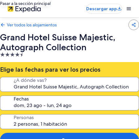
Pasar a la sección principal
Descargar app
Ver todos los alojamientos
Grand Hotel Suisse Majestic,
Autograph Collection
Alojamiento
de
4.5 estrellas
Elige las fechas para ver los precios
¿A dónde vas?
Fechas
Personas