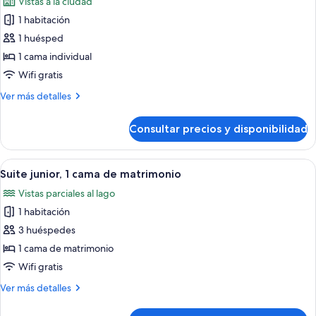
Vistas a la ciudad
matrimonio,
las
vistas
1 habitación
fotos
al
de
1 huésped
lago
Habitación
(Balcony)
1 cama individual
clásica,
Wifi gratis
1
Más
Ver más detalles
cama
detalles
individual,
de
Consultar precios y disponibilidad
Habitación
vistas
clásica,
a
1
Abrir
Habitación de hotel con una cama grand
la
10
cama
Suite junior, 1 cama de matrimonio
todas
ciudad
individual,
Vistas parciales al lago
vistas
las
a
1 habitación
fotos
la
de
3 huéspedes
ciudad
Suite
1 cama de matrimonio
junior,
Wifi gratis
1
Más
Ver más detalles
cama
detalles
de
de