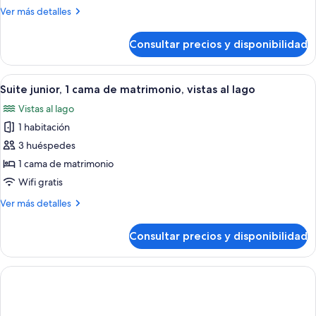
2
Más
Ver más detalles
camas
detalles
individuales,
de
Consultar precios y disponibilidad
Habitación
balcón
superior,
(Balcony)
2
Abrir
Una habitación de hotel con cama, sofá
3
camas
Suite junior, 1 cama de matrimonio, vistas al lago
todas
individuales,
Vistas al lago
balcón
las
(Balcony)
1 habitación
fotos
de
3 huéspedes
Suite
1 cama de matrimonio
junior,
Wifi gratis
1
Más
Ver más detalles
cama
detalles
de
de
Consultar precios y disponibilidad
Suite
matrimonio,
junior,
vistas
1
al
cama
lago
de
matrimonio,