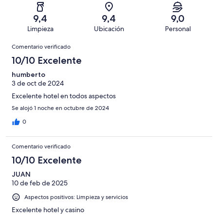
una
de
de
con
total
puntuación
1000
un
una
de
9,4
9,4
9,0
de
con
total
puntuación
1000
Limpieza
Ubicación
Personal
10
una
de
de
con
Comentarios
-
puntuación
1000
8
Comentario verificado
una
Excelente
de
con
-
puntuación
10/10 Excelente
6
una
Bueno
de
-
puntuación
humberto
4
Normal
3 de oct de 2024
de
-
2
Excelente hotel en todos aspectos
Mediocre
-
Se alojó 1 noche en octubre de 2024
Horrible
0
Comentario verificado
10/10 Excelente
JUAN
10 de feb de 2025
Aspectos positivos: Limpieza y servicios
Excelente hotel y casino