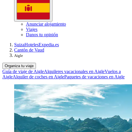
Anunciar alojamiento
Viajes
Danos tu opinión
Suiza
Hoteles
Expedia.es
Cantón de Vaud
Aigle
Organiza tu viaje
Guía de viaje de Aigle
Alquileres vacacionales en Aigle
Vuelos a
Aigle
Alquiler de coches en Aigle
Paquetes de vacaciones en Aigle