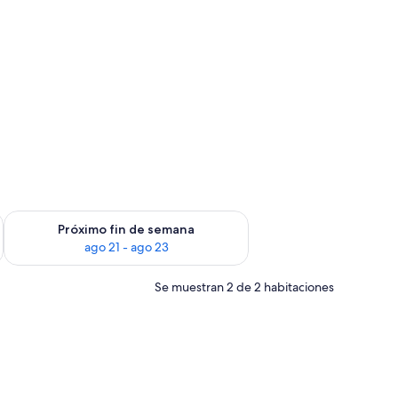
in de semana, ago 14 - ago 16
Consulta la disponibilidad para el próximo fin de semana, ago
Próximo fin de semana
ago 21 - ago 23
Se muestran 2 de 2 habitaciones
noche con teléfono.
scritorio y una silla.