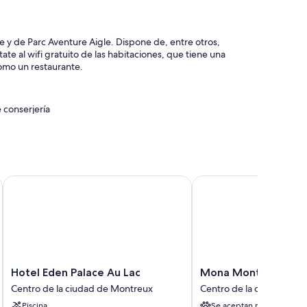
e y de Parc Aventure Aigle. Dispone de, entre otros,
ate al wifi gratuito de las habitaciones, que tiene una
mo un restaurante.
 conserjería
tos
 espacios sin humos
Hotel Eden Palace Au Lac
Mona Montreux
e incluyen wifi gratis y cajas fuertes, además de
Hotel
Mona
Hotel Eden Palace Au Lac
Mona Montreux
Eden
Montreux
Centro de la ciudad de Montreux
Centro de la ciudad de 
Palace
Centro
able
Piscina
Se aceptan mascotas