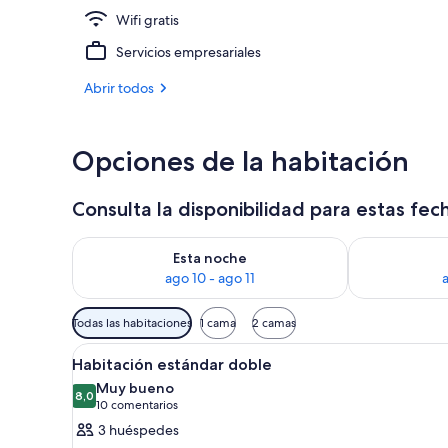
Wifi gratis
Restaurante
Servicios empresariales
Abrir todos
Opciones de la habitación
Consulta la disponibilidad para estas fec
Consulta la disponibilidad para esta noche, ago 10 -
Consulta la di
Esta noche
ago 10 - ago 11
a
Filtros
Todas las habitaciones
1 cama
2 camas
disponibles
Abrir
Habitación de hotel con una ca
para
4
Habitación estándar doble
todas
las
Muy bueno
las
8,0
habitaciones
8,0 de 10
(10 comentarios)
10 comentarios
fotos
3 huéspedes
de