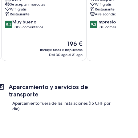
Au
de
Se aceptan mascotas
Wifi gratis
Lac
la
Wifi gratis
Restaurante
Centro
ciudad
Restaurante
Aire acondicionado
de
de
8.2
9.2
Muy bueno
Impresionante
la
Montreux
8,2
9,2
sobre
sobre
1.008 comentarios
1.011 comentarios
ciudad
10,
10,
de
Muy
Impresionante,
Montreux
El
196 €
bueno,
1.011 comentarios
precio
1.008 comentarios
incluye tasas e impuestos
incluye
actual
Del 30 ago al 31 ago
D
es
de
196 €
Aparcamiento y servicios de
transporte
Aparcamiento fuera de las instalaciones (15 CHF por
día)