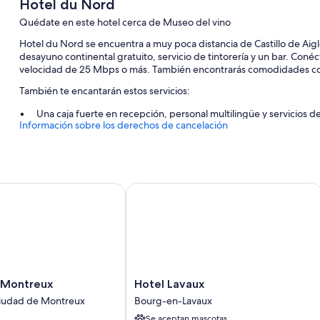
Hotel du Nord
Quédate en este hotel cerca de Museo del vino
Hotel du Nord se encuentra a muy poca distancia de Castillo de Aigl
desayuno continental gratuito, servicio de tintorería y un bar. Conéct
velocidad de 25 Mbps o más. También encontrarás comodidades co
También te encantarán estos servicios:
Una caja fuerte en recepción, personal multilingüe y servicios de
Información sobre los derechos de cancelación
Servicio de lavandería, consigna de equipaje y un salón de even
Un ascensor, asistencia turística y para la compra de entradas y
Características de la habitación
ontreux
Hotel Lavaux
Todas las habitaciones en Hotel du Nord disponen de comodidades qu
habitaciones insonorizadas y minibares.
Además, otros servicios que encontrarás incluyen:
Calefacción y ventiladores de techo
Camas supletorias (de pago) y cunas gratuitas
Hotel
a Montreux
Hotel Lavaux
Baños con duchas y secadores de pelo
Lavaux
ciudad de Montreux
Bourg-en-Lavaux
Bourg-
Televisiones de pantalla plana de 43 pulgadas con canales por c
Se aceptan mascotas