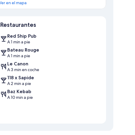
Ver en el mapa
Mapa
Restaurantes
Red Ship Pub
A 1 min a pie
Bateau Rouge
A 1 min a pie
Le Canon
A 3 min en coche
118 x Sapide
A 2 min a pie
Baz Kebab
A 10 min a pie