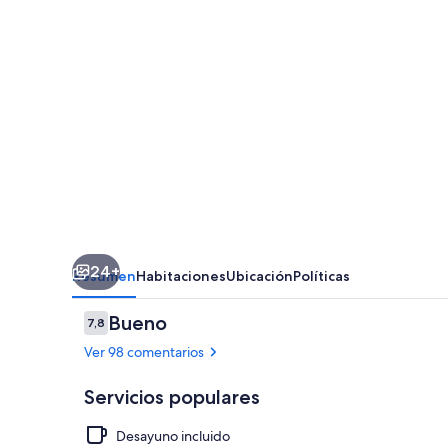
24+
Resumen
Habitaciones
Ubicación
Políticas
Comentarios
Bueno
7,8
7,8 de 10
Ver 98 comentarios
Servicios populares
Desayuno incluido