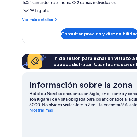
1 cama de matrimonio O 2 camas individuales
Habitación
Wifi gratis
estándar
Más
doble
Ver más detalles
detalles
de
Consultar precios y disponibilida
Habitación
estándar
doble
Inicia sesión para echar un vistazo a
puedes disfrutar. Cuantas más aven
Información sobre la zona
Hotel du Nord se encuentra en Aigle, en el centro y cer
son lugares de visita obligada para los aficionados a la cul
3000. No olvides visitar Jardín Zen: ¡te encantará! Al est
fondo, del esquí alpino y del snowboard. También podrás re
Mostrar más
raquetas de nieve.
Ver guía de viaje de Aigle