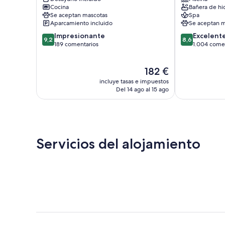
Bois
Centro
Cocina
Bañera de hi
Buchillon
de
Se aceptan mascotas
Spa
la
Aparcamiento incluido
Se aceptan m
ciudad
9.2
8.6
Impresionante
Excelent
de
9,2
8,6
sobre
sobre
189 comentarios
1.004 come
Montreux
10,
10,
Impresionante,
Excelente,
El
182 €
189 comentarios
1.004 comenta
precio
incluye tasas e impuestos
actual
Del 14 ago al 15 ago
es
de
182 €
Servicios del alojamiento