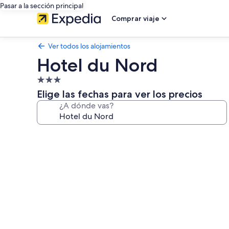
Pasar a la sección principal
Comprar viaje
Ver todos los alojamientos
Hotel du Nord
Alojamiento
de
Elige las fechas para ver los precios
3.0 estrellas
¿A dónde vas?
Galería
de
imágenes
de
Hotel
du
Nord