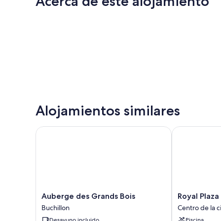
Acerca de este alojamiento
Alojamientos similares
Auberge des Grands Bois
Royal Plaza M
Auberge
Royal
Auberge des Grands Bois
Royal Plaz
des
Plaza
Buchillon
Centro de la 
Grands
Montreux
Desayuno incluido
Piscina