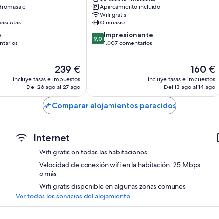
en-
dromasaje
Aparcamiento incluido
Bombillas LED, cafeteras y teteras y servicio de limpieza diario
Lavaux
Wifi gratis
ascotas
Gimnasio
9.0
e
Impresionante
9,0
sobre
ntarios
1.007 comentarios
10,
Impresionante,
El
El
239 €
160 €
rios
1.007 comentarios
precio
precio
incluye tasas e impuestos
incluye tasas e impuestos
actual
actual
Del 26 ago al 27 ago
Del 13 ago al 14 ago
es
es
de
de
Comparar alojamientos parecidos
239 €
160 €
Internet
Wifi gratis en todas las habitaciones
Velocidad de conexión wifi en la habitación: 25 Mbps
o más
Wifi gratis disponible en algunas zonas comunes
Ver todos los servicios del alojamiento