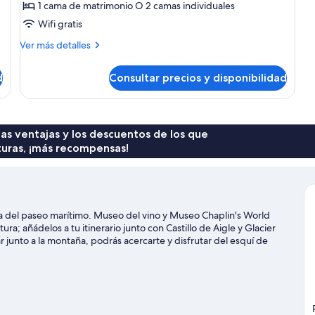
1 cama de matrimonio O 2 camas individuales
Habitación
Wifi gratis
doble
Más
superior
Ver más detalles
detalles
de
d
Consultar precios y disponibilidad
Habitación
doble
superior
 las ventajas y los descuentos de los que
turas, ¡más recompensas!
ca del paseo marítimo. Museo del vino y Museo Chaplin's World
tura; añádelos a tu itinerario junto con Castillo de Aigle y Glacier
ar junto a la montaña, podrás acercarte y disfrutar del esquí de
alizar otras actividades al aire libre, como las rutas con