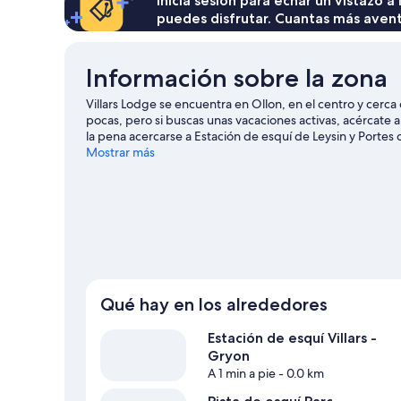
Inicia sesión para echar un vistazo a
a
puedes disfrutar. Cuantas más aven
la
montaña
(Apartment)
Información sobre la zona
Villars Lodge se encuentra en Ollon, en el centro y cerca
pocas, pero si buscas unas vacaciones activas, acércate 
la pena acercarse a Estación de esquí de Leysin y Portes 
esquí de fondo y del snowboard, y no te pierdas activida
Mostrar más
Ver guía de viaje de Villars-sur-Ollon
Qué hay en los alrededores
Estación de esquí Villars -
Gryon
A 1 min a pie
- 0.0 km