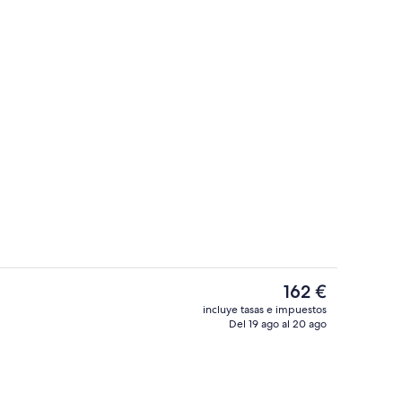
Habitación Deluxe, varias camas, vistas
El
162 €
precio
incluye tasas e impuestos
actual
Del 19 ago al 20 ago
Vistas desde la habitación
es
de
162 €