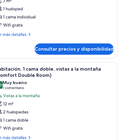
7 m²
abitación
1 huésped
conómica,
1 cama individual
Wifi gratis
ama
ás
dividual,
r más detalles
talles
año
ompartido
Consultar precios y disponibilidad
bitación
Economy
onómica,
ingle
a, un cabecero con iluminación integrada, una mesita de noche de madera y
brir
Una habitación de hotel con cama, un armari
6
ma
bitación, 1 cama doble, vistas a la montaña
oom)
odas
dividual,
Comfort Double Room)
ño
s
Muy bueno
mpartido
0
otos
8,0 de 10
(1 comentario)
1 comentario
conomy
e
Vistas a la montaña
ngle
abitación,
om)
12 m²
2 huéspedes
ama
1 cama doble
oble,
Wifi gratis
stas
ás
r más detalles