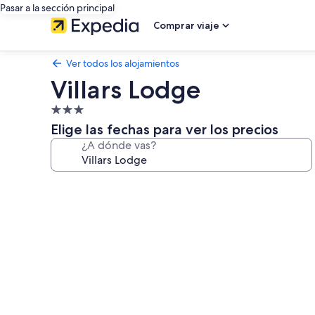
Pasar a la sección principal
Comprar viaje
Ver todos los alojamientos
Villars Lodge
Alojamiento
de
Elige las fechas para ver los precios
3.0 estrellas
¿A dónde vas?
Galería
de
imágenes
de
Villars
Lodge