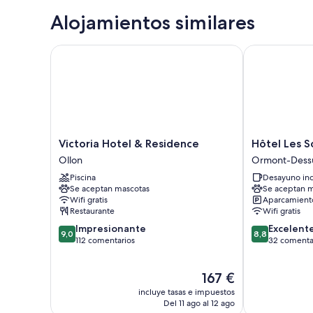
Alojamientos similares
Victoria Hotel & Residence
Hôtel Les Sou
Victoria
Hôtel
Victoria Hotel & Residence
Hôtel Les S
Hotel
Les
Ollon
Ormont-Dess
&
Sources
Piscina
Desayuno inc
Residence
Ormont-
Se aceptan mascotas
Se aceptan m
Ollon
Dessus
Wifi gratis
Aparcamiento
Restaurante
Wifi gratis
9.0
8.8
Impresionante
Excelent
9,0
8,8
sobre
sobre
112 comentarios
32 comenta
10,
10,
Impresionante,
Excelente,
El
167 €
112 comentarios
32 comentari
precio
incluye tasas e impuestos
actual
Del 11 ago al 12 ago
es