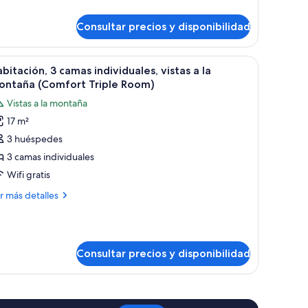
talles
ontaña
Consultar precios y disponibilidad
bitación,
Comfort
ouble
ma
llas y un jarrón de flores secas.
dera, mesita de noche y luz fijada a la pared.
brir
Una habitación de hotel con dos camas, un arm
9
ble,
bitación, 3 camas individuales, vistas a la
oom)
odas
tas
ontaña (Comfort Triple Room)
s
Vistas a la montaña
otos
ntaña
17 m²
e
omfort
3 huéspedes
abitación,
uble
om)
3 camas individuales
amas
Wifi gratis
ndividuales,
ás
r más detalles
stas
talles
bitación,
ontaña
Consultar precios y disponibilidad
mas
Comfort
dividuales,
tas
riple
oom)