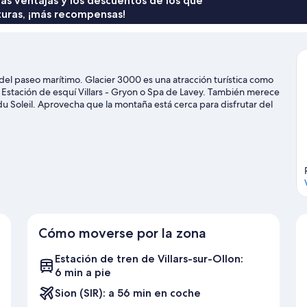
 las ventajas y los descuentos de los que
mo
la
turas, ¡más recompensas!
(C
montaña
Tr
(Comfort
Ro
Family
Room)
 del paseo marítimo. Glacier 3000 es una atracción turística como
a Estación de esquí Villars - Gryon o Spa de Lavey. También merece
du Soleil. Aprovecha que la montaña está cerca para disfrutar del
des como el patinaje sobre hielo y las rutas con raquetas de nieve.
Cómo moverse por la zona
Estación de tren de Villars-sur-Ollon:
6 min a pie
Sion (SIR): a 56 min en coche