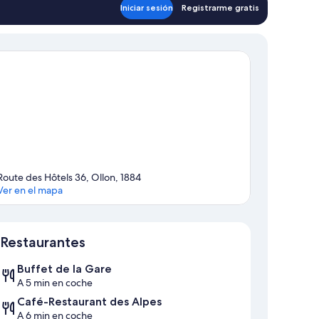
Iniciar sesión
Registrarme gratis
ntaña
omfort
iple
om)
Route des Hôtels 36, Ollon, 1884
Ver en el mapa
Mapa
Restaurantes
Buffet de la Gare
A 5 min en coche
Café-Restaurant des Alpes
A 6 min en coche