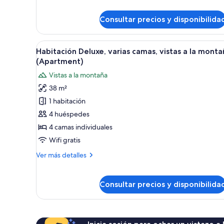
Room)
varias
camas
Consultar precios y disponibilida
(Classic
Family
Room)
Abrir
Una cocina moderna con armario
8
Habitación Deluxe, varias camas, vistas a la monta
todas
(Apartment)
las
Vistas a la montaña
fotos
38 m²
de
1 habitación
Habitación
Deluxe,
4 huéspedes
varias
4 camas individuales
camas,
Wifi gratis
vistas
Más
Ver más detalles
a
detalles
la
de
Habitación
montaña
Consultar precios y disponibilida
Deluxe,
(Apartment)
varias
camas,
vistas