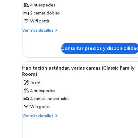
4 huéspedes
Habitación
Deluxe,
2 camas dobles
2
Wifi gratis
camas
Más
Ver más detalles
dobles,
detalles
vistas
de
Habitación
a
Consultar precios y disponibilida
Deluxe,
la
2
montaña
camas
Abrir
Habitación con literas, cabecer
7
Habitación estándar, varias camas (Classic Family
dobles,
(Comfort
todas
Room)
vistas
Family
las
a
16 m²
Plus
fotos
la
Room)
4 huéspedes
montaña
de
(Comfort
4 camas individuales
Habitación
Family
estándar,
Wifi gratis
Plus
Room)
varias
Más
Ver más detalles
camas
detalles
de
(Classic
Habitación
Family
estándar,