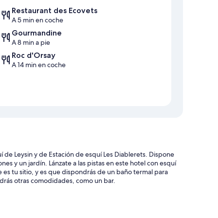
Restaurant des Ecovets
A 5 min en coche
Gourmandine
A 8 min a pie
Roc d'Orsay
A 14 min en coche
í de Leysin y de Estación de esquí Les Diablerets. Dispone
es y un jardín. Lánzate a las pistas en este hotel con esquí
ste es tu sitio, y es que dispondrás de un baño termal para
tendrás otras comodidades, como un bar.
o de cuidado infantil (de pago)