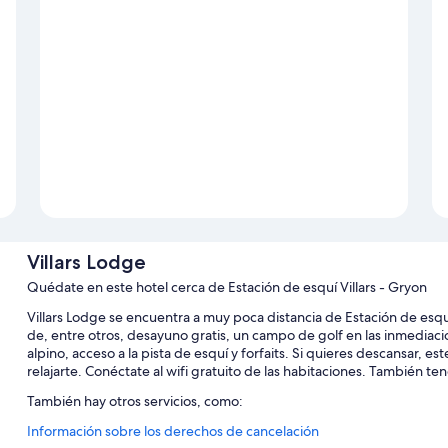
Villars Lodge
Quédate en este hotel cerca de Estación de esquí Villars - Gryon
Villars Lodge se encuentra a muy poca distancia de Estación de esqu
de, entre otros, desayuno gratis, un campo de golf en las inmediacion
alpino, acceso a la pista de esquí y forfaits. Si quieres descansar, e
relajarte. Conéctate al wifi gratuito de las habitaciones. También 
También hay otros servicios, como:
Información sobre los derechos de cancelación
Una pista de tenis al aire libre, aparcamiento (de pago) y servici