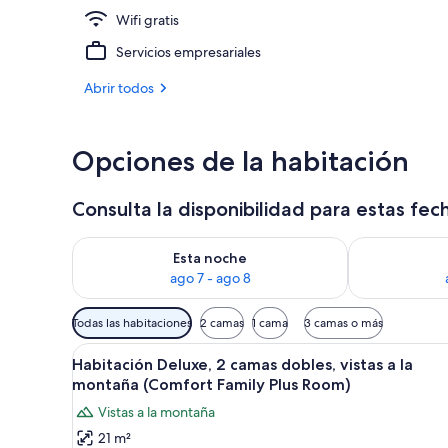
Wifi gratis
Bar (en el al
Servicios empresariales
Abrir todos
Opciones de la habitación
Consulta la disponibilidad para estas fec
Consulta la disponibilidad para esta noche, ago 7 - 
Consulta la d
Esta noche
ago 7 - ago 8
Filtros
Todas las habitaciones
2 camas
1 cama
3 camas o más
disponibles
Abrir
Habitación de hotel con dos c
para
4
Habitación Deluxe, 2 camas dobles, vistas a la
todas
las
montaña (Comfort Family Plus Room)
las
habitaciones
Vistas a la montaña
fotos
21 m²
de