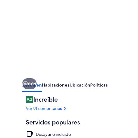
66+
Resumen
Habitaciones
Ubicación
Políticas
Comentarios
Increíble
9,2
9,2 de 10
Ver 91 comentarios
Servicios populares
Desayuno incluido