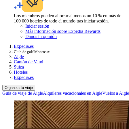
Los miembros pueden ahorrar al menos un 10 % en más de
100 000 hoteles de todo el mundo tras iniciar sesión.
Iniciar sesión
Más información sobre Expedia Rewards
Danos tu opinión
Expedia.es
Club de golf Montreux
Aigle
Cantón de Vaud
Suiza
Hoteles
Expedia.es
Organiza tu viaje
Guía de viaje de Aigle
Alquileres vacacionales en Aigle
Vuelos a Aigle