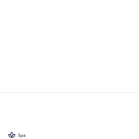
Ático | Coci
Interior
Spa