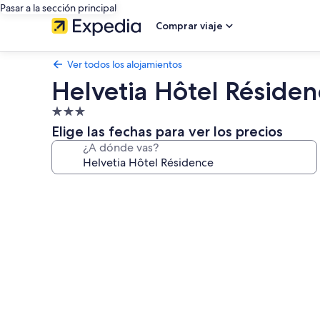
Pasar a la sección principal
Comprar viaje
Ver todos los alojamientos
Helvetia Hôtel Résiden
Alojamiento
de
Elige las fechas para ver los precios
3.0 estrellas
¿A dónde vas?
Galería
de
imágenes
de
Helvetia
Hôtel
Résidence