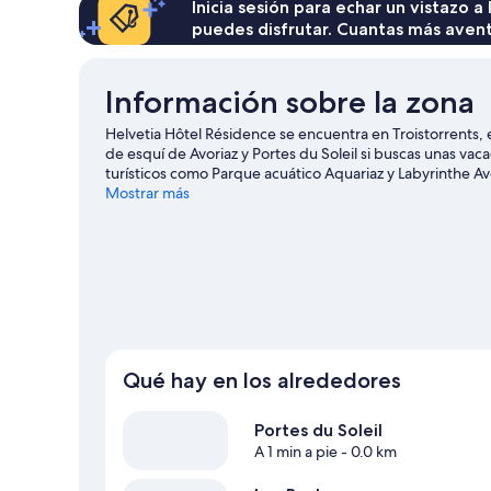
Inicia sesión para echar un vistazo a
puedes disfrutar. Cuantas más aven
Información sobre la zona
Helvetia Hôtel Résidence se encuentra en Troistorrents, 
de esquí de Avoriaz y Portes du Soleil si buscas unas va
turísticos como Parque acuático Aquariaz y Labyrinthe 
merecen la pena. Descubre todas las actividades acuátic
Mostrar más
tendrás ocasión de disfrutar de la naturaleza al aire libr
en bicicleta o la escalada.
Ver guía de viaje de Troistorren
Qué hay en los alrededores
Portes du Soleil
A 1 min a pie
- 0.0 km