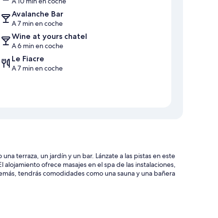
A 10 min en coche
Avalanche Bar
A 7 min en coche
Wine at yours chatel
A 6 min en coche
Le Fiacre
A 7 min en coche
a terraza, un jardín y un bar. Lánzate a las pistas en este
 El alojamiento ofrece masajes en el spa de las instalaciones,
. Además, tendrás comodidades como una sauna y una bañera