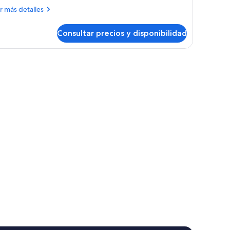
ás
r más detalles
talles
Consultar precios y disponibilidad
ite
, sistema de insonorización, cunas gratuitas