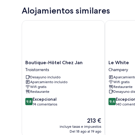
Alojamientos similares
Boutique-Hôtel Chez Jan
Le White
Boutique-
Le
Boutique-Hôtel Chez Jan
Le White
Hôtel
White
Troistorrents
Champery
Chez
Champery
Desayuno incluido
Aparcamiento
Jan
Aparcamiento incluido
Wifi gratis
Troistorrents
Wifi gratis
Restaurante
Restaurante
Desayuno di
9.8
9.4
Excepcional
Excepcio
9,8
9,4
sobre
sobre
74 comentarios
140 coment
10,
10,
Excepcional,
Excepcional,
El
213 €
74 comentarios
140 comentari
precio
incluye tasas e impuestos
actual
Del 18 ago al 19 ago