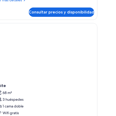
talles
abitación
Consultar precios y disponibilidad
bitación
e cuero negro, una alfombra azul y un techo de madera.
ite
68 m²
3 huéspedes
1 cama doble
Wifi gratis