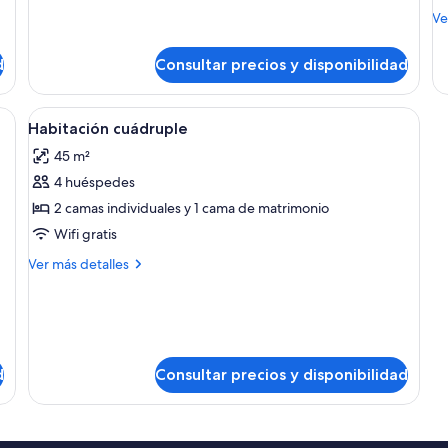
M
Ve
de
de
d
Consultar precios y disponibilidad
Su
 un escritorio con computadora, un sofá y una lámpara colgante.
Abrir
Habitación cuádruple | Cortinas opacas
1
Habitación cuádruple
todas
45 m²
las
4 huéspedes
fotos
de
2 camas individuales y 1 cama de matrimonio
Habitación
Wifi gratis
cuádruple
Más
Ver más detalles
detalles
de
Habitación
cuádruple
d
Consultar precios y disponibilidad