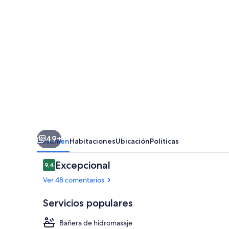
49+
Resumen
Habitaciones
Ubicación
Políticas
Comentarios
Excepcional
9,4
9,4 de 10
Ver 48 comentarios
Servicios populares
Bañera de hidromasaje