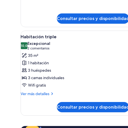
Consultar precios y disponibilida
Abrir
Una habitación con dos camas,
1
Habitación triple
todas
Excepcional
las
10,0
10,0 de 10
(2 comentarios)
2 comentarios
fotos
35 m²
de
1 habitación
Habitación
3 huéspedes
triple
3 camas individuales
Wifi gratis
Más
Ver más detalles
detalles
de
Consultar precios y disponibilida
Habitación
triple