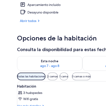
Aparcamiento incluido
Exterior
Desayuno disponible
Abrir todos
Opciones de la habitación
Consulta la disponibilidad para estas fec
Consulta la disponibilidad para esta noche, ago 7 - 
Consulta la d
Esta noche
ago 7 - ago 8
Filtros
Todas las habitaciones
2 camas
1 cama
3 camas o más
disponibles
Abrir
Una cama con estructura de ma
para
3
Habitación
todas
las
3 huéspedes
las
habitaciones
Wifi gratis
fotos
de
Más
Ver más detalles