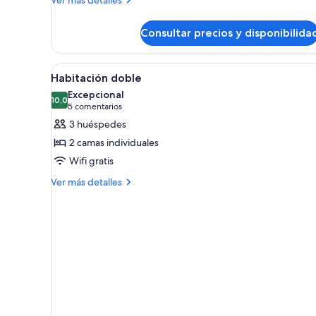
detalles
Habitación
de
Consultar precios y disponibilida
Habitación
Abrir
Habitación de hotel con cabec
3
Habitación doble
todas
Excepcional
las
10,0
10,0 de 10
(5 comentarios)
5 comentarios
fotos
3 huéspedes
de
2 camas individuales
Habitación
Wifi gratis
doble
Más
Ver más detalles
detalles
de
Habitación
doble