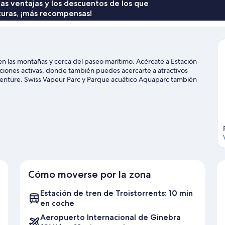
 las ventajas y los descuentos de los que
turas, ¡más recompensas!
en las montañas y cerca del paseo marítimo. Acércate a Estación
caciones activas, donde también puedes acercarte a atractivos
Aventure. Swiss Vapeur Parc y Parque acuático Aquaparc también
as que podrás hacer en la zona (por ejemplo, pesca); además,
e con opciones tan variadas como el paracaidismo, las rutas a pie o
ts
Cómo moverse por la zona
Estación de tren de Troistorrents: 10 min
en coche
Aeropuerto Internacional de Ginebra