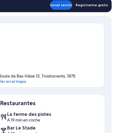
Iniciar sesión
Registrarme gratis
Route de Bas-Vièze 13, Troistorrents, 1875
Ver en el mapa
Mapa
Restaurantes
La ferme des pistes
A 19 min en coche
Bar Le Stade