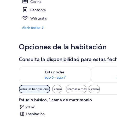
Cocina
Secadora
Apartamento b
Wifi gratis
Abrir todos
Opciones de la habitación
Consulta la disponibilidad para estas fec
Consulta la disponibilidad para esta noche, ago 6 - 
Consulta la d
Esta noche
ago 6 - ago 7
Filtros
Todas las habitaciones
1 cama
3 camas o más
2 camas
disponibles
Abrir
Una habitación de hotel modern
para
11
Estudio básico, 1 cama de matrimonio
todas
las
20 m²
las
habitaciones
1 habitación
fotos