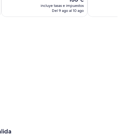
precio
incluye tasas e impuestos
incluye
actual
Del 9 ago al 10 ago
D
es
de
155 €
alida