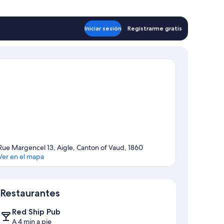
Iniciar sesión
Registrarme gratis
Rue Margencel 13, Aigle, Canton of Vaud, 1860
Ver en el mapa
Mapa
Restaurantes
Red Ship Pub
A 4 min a pie