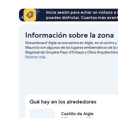
2
camas
de
Inicia sesión para echar un vistazo a
matrimonio
puedes disfrutar. Cuantas más aven
Información sobre la zona
Nonanteneuf Aigle se encuentra en Aigle, en el centro y 
Mauricio son algunos de los lugares emblemáticos de la 
Regional de Gruyère Pays-d'Enhaut y Obra Arquitectónic
Moderno. Swiss Vapeur Parc y Parque acuático Aquaparc 
Mostrar más
bodegas de la zona, o ve en busca de aventuras practica
de viaje de Aigle
Ver más apartamentos en Aigle
Qué hay en los alrededores
Castillo de Aigle