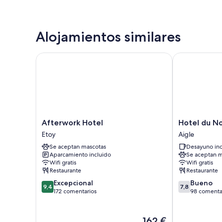
Alojamientos similares
Afterwork Hotel
Hotel du Nor
Afterwork
Hotel
Afterwork Hotel
Hotel du N
Hotel
du
Etoy
Aigle
Etoy
Nord
Se aceptan mascotas
Desayuno inc
Aigle
Aparcamiento incluido
Se aceptan m
Wifi gratis
Wifi gratis
Restaurante
Restaurante
9.4
7.8
Excepcional
Bueno
9,4
7,8
sobre
sobre
172 comentarios
98 comenta
10,
10,
Excepcional,
Bueno,
172 comentarios
98 comentari
El
162 €