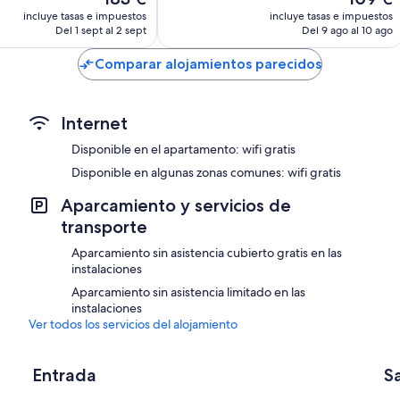
9 comentarios
precio
precio
incluye tasas e impuestos
incluye tasas e impuestos
actual
actual
Del 1 sept al 2 sept
Del 9 ago al 10 ago
es
es
de
de
Comparar alojamientos parecidos
183 €
109 €
Internet
Disponible en el apartamento: wifi gratis
Disponible en algunas zonas comunes: wifi gratis
Aparcamiento y servicios de
transporte
Aparcamiento sin asistencia cubierto gratis en las
instalaciones
Aparcamiento sin asistencia limitado en las
instalaciones
Ver todos los servicios del alojamiento
Entrada
S