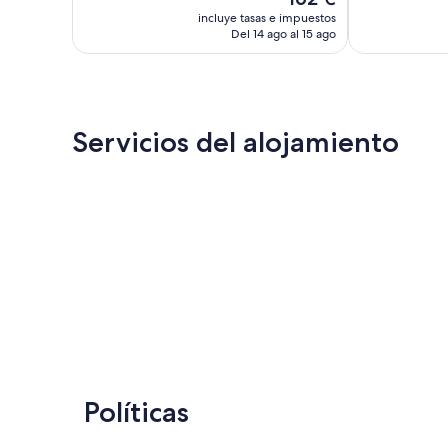
precio
incluye tasas e impuestos
actual
Del 14 ago al 15 ago
es
de
162 €
Servicios del alojamiento
Políticas