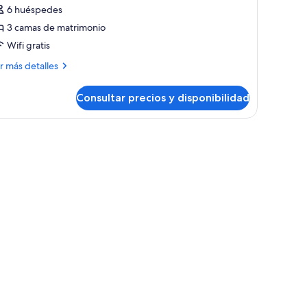
e
6 huéspedes
partamento
3 camas de matrimonio
ásico,
Wifi gratis
arias
ás
r más detalles
amas
talles
Consultar precios y disponibilidad
artamento
sico,
rias
 a un paisaje verde y edificios lejanos.
mas