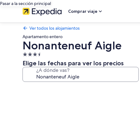
Pasar a la sección principal
Comprar viaje
Ver todos los alojamientos
Apartamento entero
Nonanteneuf Aigle
Alojamiento
de
Elige las fechas para ver los precios
3.5 estrellas
¿A dónde vas?
Galería
de
imágenes
de
Nonanteneuf
Aigle