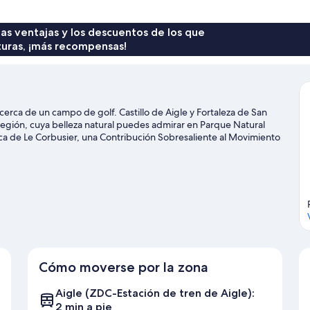
 las ventajas y los descuentos de los que
turas, ¡más recompensas!
cerca de un campo de golf. Castillo de Aigle y Fortaleza de San
región, cuya belleza natural puedes admirar en Parque Natural
a de Le Corbusier, una Contribución Sobresaliente al Movimiento
también merecen la pena. Relájate y date un capricho en las
ndo actividades como el ciclismo en las inmediaciones.
Ver guía
Cómo moverse por la zona
Aigle (ZDC-Estación de tren de Aigle):
2 min a pie