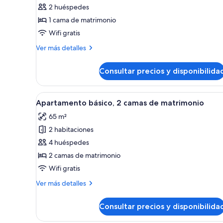
de
2 huéspedes
Estudio
1 cama de matrimonio
básico,
Wifi gratis
1
Más
Ver más detalles
cama
detalles
de
de
Consultar precios y disponibilida
Estudio
matrimonio
básico,
1
Abrir
Una sala moderna con un sofá gr
22
cama
Apartamento básico, 2 camas de matrimonio
todas
de
65 m²
matrimonio
las
2 habitaciones
fotos
de
4 huéspedes
Apartamento
2 camas de matrimonio
básico,
Wifi gratis
2
Más
Ver más detalles
camas
detalles
de
de
Consultar precios y disponibilida
Apartamento
matrimonio
básico,