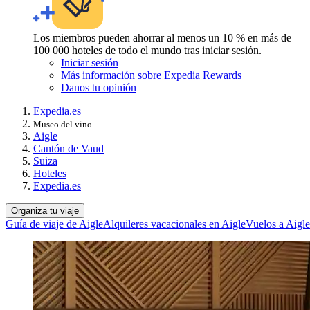
Los miembros pueden ahorrar al menos un 10 % en más de
100 000 hoteles de todo el mundo tras iniciar sesión.
Iniciar sesión
Más información sobre Expedia Rewards
Danos tu opinión
Expedia.es
Museo del vino
Aigle
Cantón de Vaud
Suiza
Hoteles
Expedia.es
Organiza tu viaje
Guía de viaje de Aigle
Alquileres vacacionales en Aigle
Vuelos a Aigle