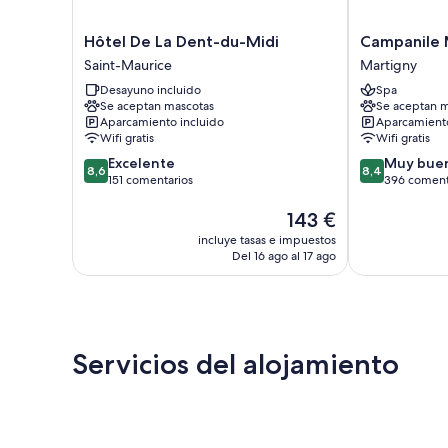
Hôtel
Campanile
Hôtel De La Dent-du-Midi
Campanile 
De
Martigny
Saint-Maurice
Martigny
La
Martigny
Desayuno incluido
Spa
Dent-
Se aceptan mascotas
Se aceptan m
du-
Aparcamiento incluido
Aparcamiento
Midi
Wifi gratis
Wifi gratis
Saint-
8.6
8.4
Excelente
Muy bue
Maurice
8,6
8,4
sobre
sobre
151 comentarios
396 coment
10,
10,
Excelente,
El
Muy
143 €
151 comentarios
precio
bueno,
incluye tasas e impuestos
actual
396 comentar
Del 16 ago al 17 ago
es
de
143 €
Servicios del alojamiento