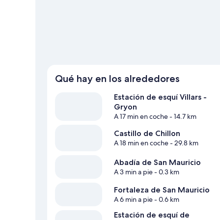
ir en busca de aventuras practicando actividades como el 
viaje de Saint-Maurice
Ver más lodges en Saint-Maurice
Qué hay en los alrededores
Estación de esquí Villars -
Gryon
A 17 min en coche
- 14.7 km
Castillo de Chillon
A 18 min en coche
- 29.8 km
Abadía de San Mauricio
A 3 min a pie
- 0.3 km
Fortaleza de San Mauricio
A 6 min a pie
- 0.6 km
Estación de esquí de