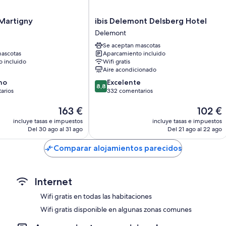
Calefacción, servicio de limpieza limitado y escritorios
ibis
Martigny
ibis Delemont Delsberg Hotel
Delemont
Delemont
Delsberg
Se aceptan mascotas
Hotel
ascotas
Aparcamiento incluido
Delemont
 incluido
Wifi gratis
Aire acondicionado
8.8
no
Excelente
8,8
sobre
arios
332 comentarios
10,
El
Excelente,
El
163 €
102 €
precio
332 comentarios
precio
incluye tasas e impuestos
incluye tasas e impuestos
ios
actual
actual
Del 30 ago al 31 ago
Del 21 ago al 22 ago
es
es
de
de
Comparar alojamientos parecidos
163 €
102 €
Internet
Wifi gratis en todas las habitaciones
Wifi gratis disponible en algunas zonas comunes