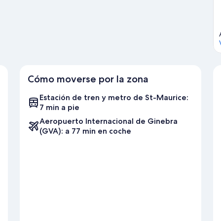
ciclismo de montaña o las rutas a pie o en bicicleta.
Ver guía de
Cómo moverse por la zona
Estación de tren y metro de St-Maurice:
7 min a pie
Aeropuerto Internacional de Ginebra
(GVA): a 77 min en coche