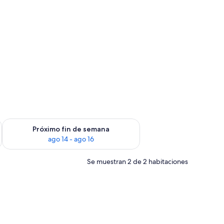
fin de semana, ago 7 - ago 9
Consulta la disponibilidad para el próximo fin de semana, ago
Próximo fin de semana
ago 14 - ago 16
Se muestran 2 de 2 habitaciones
viduales, un escritorio con silla y una ventana con cortinas.