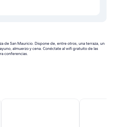
za de San Mauricio. Dispone de, entre otros, una terraza, un
sayuno, almuerzo y cena. Conéctate al wifi gratuito de las
a conferencias.
signa de equipaje
os en el vestíbulo
Motel du Bivouac Napoléon
Hotel de la Poste
modidades como wifi gratis.
 incluyen: