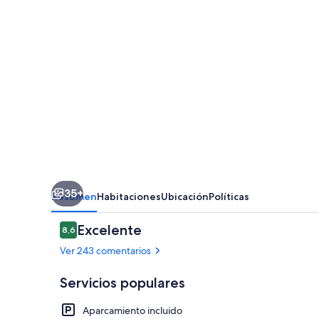
35+
Resumen
Habitaciones
Ubicación
Políticas
Comentarios
Excelente
8,6
8,6 de 10
Ver 243 comentarios
Servicios populares
Aparcamiento incluido