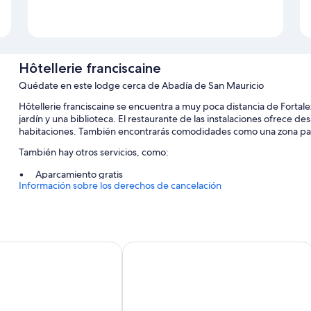
Hôtellerie franciscaine
Quédate en este lodge cerca de Abadía de San Mauricio
Hôtellerie franciscaine se encuentra a muy poca distancia de Fortale
jardín y una biblioteca. El restaurante de las instalaciones ofrece de
habitaciones. También encontrarás comodidades como una zona par
También hay otros servicios, como:
Aparcamiento gratis
Información sobre los derechos de cancelación
Desayuno bufé (de pago), café o té en las zonas comunes y con
Una tienda de recuerdos, salas de reuniones y periódicos gratuit
Características de la habitación
rtigny
ibis Delemont Delsberg Hotel
Todas las habitaciones cuentan con muebles diferentes y tienen co
Además, otros de los servicios que hallarás en todas las habitaciones
Baños con duchas