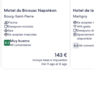
Motel
Hotel
Motel du Bivouac Napoléon
Hotel de la Poste
du
de
Bourg-Saint-Pierre
Martigny
Bivouac
la
Piscina
Se aceptan mascotas
Napoléon
Poste
Desayuno incluido
Wifi gratis
Bourg-
Martigny
Spa
Desayuno disponible
Saint-
Se aceptan mascotas
Aparcamiento
Pierre
disponible
8.0
Muy bueno
8,0
6.6
sobre
49 comentarios
6,6
46 comentarios
sobre
10,
10,
Muy
El
143 €
46 comentarios
bueno,
precio
incluye tasas e impuestos
incluye
49 comentarios
actual
Del 11 ago al 12 ago
D
es
de
143 €