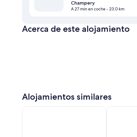
Champery
A 27 min en coche
- 23.0 km
Acerca de este alojamiento
Alojamientos similares
Hôtel De La Dent-du-Midi
Campanile Ma