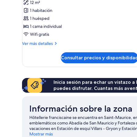
12 m²
Habitación
1 habitación
individual
1 huésped
1 cama individual
Wifi gratis
Más
Ver más detalles
detalles
de
Consultar precios y disponibilida
Habitación
individual
Inicia sesión para echar un vistazo a
puedes disfrutar. Cuantas más aven
Información sobre la zona
Hôtellerie franciscaine se encuentra en Saint-Maurice, en e
emblemáticos como Abadía de San Mauricio y Fortaleza d
vacaciones en Estación de esquí Villars - Gryon y Estaci
Gianadda: ¡te encantará! ¡Saca los palos y mejora tu swi
Mostrar más