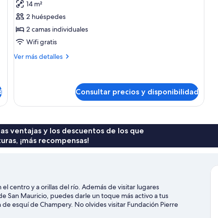
14 m²
Habitación
2 huéspedes
estándar,
2 camas individuales
2
Wifi gratis
camas
individuales
Más
Ver más detalles
detalles
de
Habitación
estándar,
d
Consultar precios y disponibilidad
2
camas
individuales
 las ventajas y los descuentos de los que
turas, ¡más recompensas!
l centro y a orillas del río. Además de visitar lugares
e San Mauricio, puedes darle un toque más activo a tus
ón de esquí de Champery. No olvides visitar Fundación Pierre
ng! Podrás depurar tu técnica en un campo de golf cercano, o bien