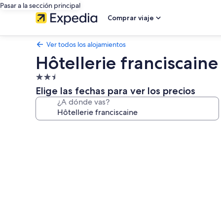
Pasar a la sección principal
Comprar viaje
Ver todos los alojamientos
Hôtellerie franciscaine
Alojamiento
de
Elige las fechas para ver los precios
2.5 estrellas
¿A dónde vas?
Galería
de
imágenes
de
Hôtellerie
franciscaine