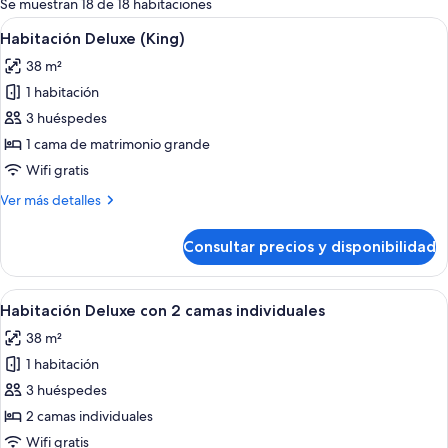
Se muestran 18 de 18 habitaciones
las
Abrir
Habitación Deluxe (King) | 1 dormitori
5
Habitación Deluxe (King)
habitaciones
todas
38 m²
las
1 habitación
fotos
de
3 huéspedes
Habitación
1 cama de matrimonio grande
Deluxe
Wifi gratis
(King)
Más
Ver más detalles
detalles
de
Consultar precios y disponibilidad
Habitación
Deluxe
(King)
Abrir
Habitación de hotel con cama, sofá, sil
4
Habitación Deluxe con 2 camas individuales
todas
38 m²
las
1 habitación
fotos
de
3 huéspedes
Habitación
2 camas individuales
Deluxe
Wifi gratis