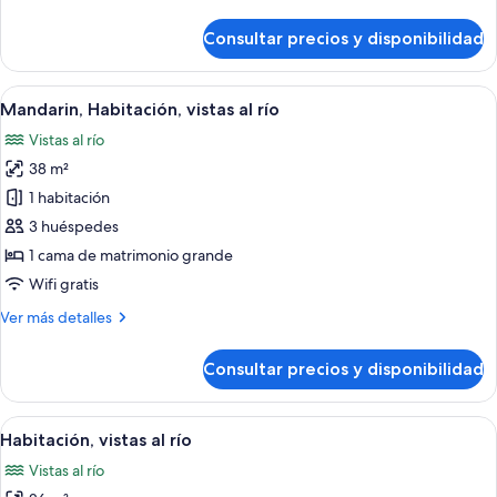
detalles
grande,
de
Consultar precios y disponibilidad
vistas
Suite,
1
al
cama
Abrir
Habitación de hotel con cama, sofá, esc
río
7
de
Mandarin, Habitación, vistas al río
todas
matrimonio
Vistas al río
grande,
las
vistas
38 m²
fotos
al
de
1 habitación
río
Mandarin,
3 huéspedes
Habitación,
1 cama de matrimonio grande
vistas
Wifi gratis
al
Más
Ver más detalles
río
detalles
de
Consultar precios y disponibilidad
Mandarin,
Habitación,
vistas
Abrir
Habitación de hotel con una cama grande
6
al
Habitación, vistas al río
todas
río
Vistas al río
las