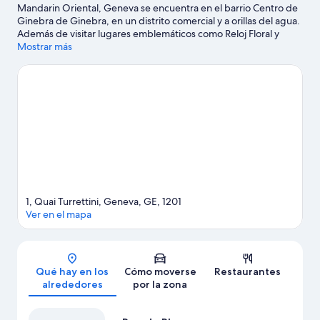
Mandarin Oriental, Geneva se encuentra en el barrio Centro de
Ginebra de Ginebra, en un distrito comercial y a orillas del agua.
Además de visitar lugares emblemáticos como Reloj Floral y
Fuente Jet d'Eau, podrás apreciar la belleza natural de Isla
Mostrar más
Rousseau o Jardín Inglés. También merece la pena acercarse a
Museo Patek Philippe y Rue du Rhone. Guárdate algo de tiempo
para visitar las bodegas y los spas y centros de salud y belleza de
la zona, o ve en busca de aventuras al aire libre con actividades
como las rutas a pie o en bicicleta en las inmediaciones.
Ver guía
de viaje de Ginebra
1, Quai Turrettini, Geneva, GE, 1201
Ver en el mapa
Mapa
Qué hay en los
Cómo moverse
Restaurantes
alrededores
por la zona