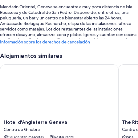
Mandarin Oriental, Geneva se encuentra a muy poca distancia de Isla
Rousseau y de Catedral de San Pedro. Dispone de, entre otros, una
peluquería, un bar y un centro de bienestar abierto las 24 horas.
Ambassade Biologique Recherche, el spa de las instalaciones, ofrece
servicios como masajes. Los dos restaurantes de las instalaciones
ofrecen desayuno, almuerzo, cena y platos ligeros y cuentan con cocina
mediterránea. Conéctate al wifi gratuito de las habitaciones, que tiene
Información sobre los derechos de cancelación
una velocidad de 25 Mbps o más. Además, tendrás comodidades como
un centro de negocios y un baño turco.
Alojamientos similares
Estos son otros servicios:
Hotel d'Angleterre Geneva
The Ritz-
Desayuno bufé (de pago), aparcamiento con asistencia (de pago) y
servicio de traslado desde la estación de trenes
Un punto de recarga para coches, servicio de registro de salida
exprés y servicio de registro de entrada exprés
Servicio de cuidado infantil (de pago), asistencia turística y para la
compra de entradas y un servicio de recepción las 24 horas
Los huéspedes suelen hablar muy bien de aspectos como la
amabilidad del personal
Hotel
The
Hotel d'Angleterre Geneva
The Ri
d'Angleterre
Ritz-
Características de la habitación
Centro de Ginebra
Centro 
Geneva
Carlton,
Se aceptan mascotas
Restaurante
Spa
Las 178 habitaciones cuentan con comodidades que incluyen un servicio
Centro
Hotel