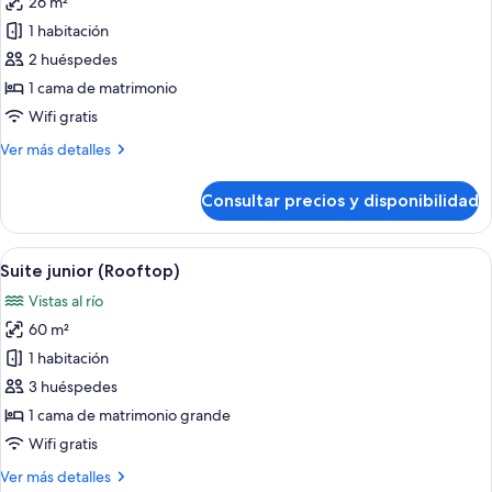
26 m²
fotos
de
1 habitación
Habitación,
2 huéspedes
vistas
1 cama de matrimonio
al
Wifi gratis
río
Más
Ver más detalles
detalles
de
Consultar precios y disponibilidad
Habitación,
vistas
al
Abrir
Una habitación de hotel moderna con 
8
río
Suite junior (Rooftop)
todas
Vistas al río
las
60 m²
fotos
de
1 habitación
Suite
3 huéspedes
junior
1 cama de matrimonio grande
(Rooftop)
Wifi gratis
Más
Ver más detalles