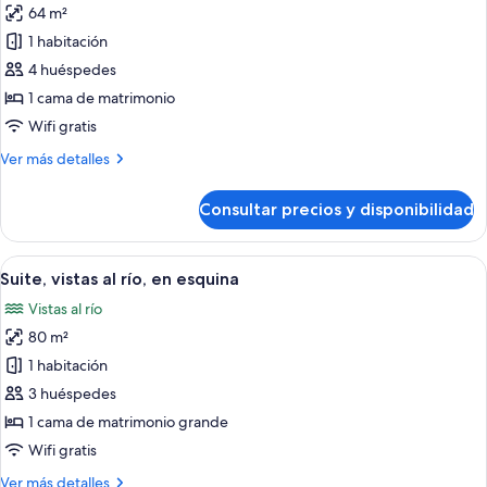
64 m²
las
1 habitación
fotos
de
4 huéspedes
Suite
1 cama de matrimonio
familiar
Wifi gratis
Más
Ver más detalles
detalles
de
Consultar precios y disponibilidad
Suite
familiar
Abrir
Suite, vistas al río, en esquina | Sala 
7
Suite, vistas al río, en esquina
todas
Vistas al río
las
80 m²
fotos
de
1 habitación
Suite,
3 huéspedes
vistas
1 cama de matrimonio grande
al
Wifi gratis
río,
Más
Ver más detalles