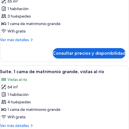
65 m²
fotos
de
1 habitación
Suite
3 huéspedes
junior,
1 cama de matrimonio grande
1
Wifi gratis
cama
Más
Ver más detalles
de
detalles
matrimonio
de
Consultar precios y disponibilidad
grande,
Suite
junior,
terraza
1
Abrir
Una habitación de hotel con una cama
8
cama
Suite, 1 cama de matrimonio grande, vistas al río
todas
de
Vistas al río
matrimonio
las
grande,
64 m²
fotos
terraza
de
1 habitación
Suite,
4 huéspedes
1
1 cama de matrimonio grande
cama
Wifi gratis
de
Más
Ver más detalles
matrimonio