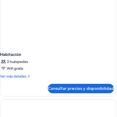
grande,
vistas
al
río
Habitación
3 huéspedes
Wifi gratis
Más
Ver más detalles
detalles
de
Consultar precios y disponibilidad
Habitación