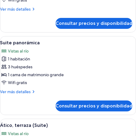
Wifi gratis
1
Más
Ver más detalles
cama
detalles
de
de
Consultar precios y disponibilidad
Suite
matrimonio
Royal,
grande
1
Abrir
Habitación de hotel con una cama grand
8
cama
Suite panorámica
todas
de
Vistas al río
matrimonio
las
grande
1 habitación
fotos
de
3 huéspedes
Suite
1 cama de matrimonio grande
panorámica
Wifi gratis
Más
Ver más detalles
detalles
de
Consultar precios y disponibilidad
Suite
panorámica
Abrir
Una terraza en la azotea con mobiliar
7
Ático, terraza (Suite)
todas
Vistas al río
las