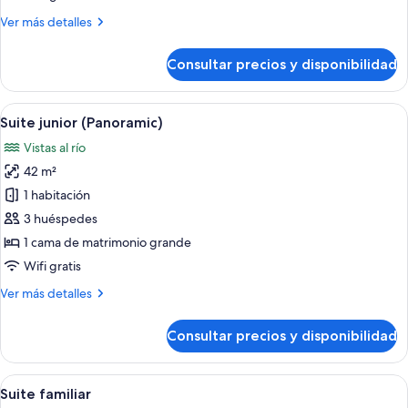
con
Más
Ver más detalles
2
detalles
camas
de
Consultar precios y disponibilidad
Habitación
individuales
Deluxe
con
Abrir
Una habitación de hotel con cama, escri
6
2
Suite junior (Panoramic)
todas
camas
Vistas al río
individuales
las
42 m²
fotos
de
1 habitación
Suite
3 huéspedes
junior
1 cama de matrimonio grande
(Panoramic)
Wifi gratis
Más
Ver más detalles
detalles
de
Consultar precios y disponibilidad
Suite
junior
(Panoramic)
Abrir
Una habitación de hotel con cama, una 
6
Suite familiar
todas