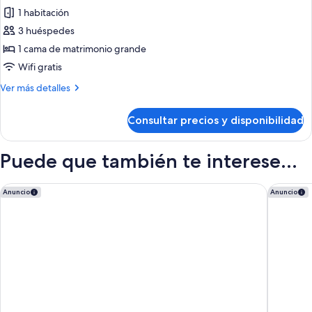
1 habitación
fotos
de
3 huéspedes
Ático,
1 cama de matrimonio grande
terraza
Wifi gratis
(Suite)
Más
Ver más detalles
detalles
de
Consultar precios y disponibilidad
Ático,
terraza
(Suite)
Puede que también te interese...
The Ritz-Carlton, Hotel de la Paix, Geneva
Hilton G
Anuncio
Anuncio