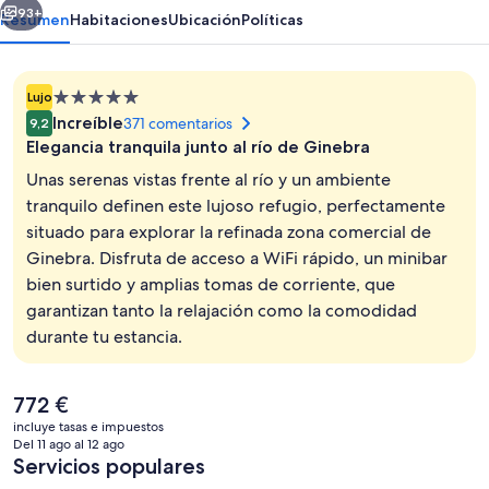
93+
Resumen
Habitaciones
Ubicación
Políticas
Alojamiento
Lujo
de
Increíble
371 comentarios
9,2
5.0 estrellas
Elegancia tranquila junto al río de Ginebra
Unas serenas vistas frente al río y un ambiente
tranquilo definen este lujoso refugio, perfectamente
situado para explorar la refinada zona comercial de
1 dormitorio y ropa de cama de alta ca
Ginebra. Disfruta de acceso a WiFi rápido, un minibar
bien surtido y amplias tomas de corriente, que
garantizan tanto la relajación como la comodidad
durante tu estancia.
El
772 €
precio
incluye tasas e impuestos
actual
Del 11 ago al 12 ago
es
Servicios populares
de