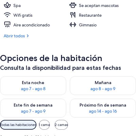
772 €
Spa
Se aceptan mascotas
Wifi gratis
Restaurante
Aire acondicionado
Gimnasio
Abrir todos
Opciones de la habitación
Consulta la disponibilidad para estas fechas
Consulta la disponibilidad para esta noche, ago 7 - ago 8
Consulta la disponibilidad pa
Esta noche
Mañana
ago 7 - ago 8
ago 8 - ago 9
Consulta la disponibilidad para este fin de semana, ago 7 - ag
Consulta la disponibilidad par
Este fin de semana
Próximo fin de semana
ago 7 - ago 9
ago 14 - ago 16
Filtros
Todas las habitaciones
1 cama
2 camas
disponibles
para