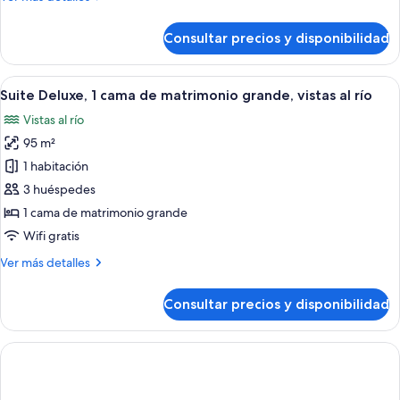
en
detalles
esquina
de
Consultar precios y disponibilidad
Suite,
vistas
al
Abrir
Suite Deluxe, 1 cama de matrimonio gran
7
río,
Suite Deluxe, 1 cama de matrimonio grande, vistas al río
todas
en
Vistas al río
esquina
las
95 m²
fotos
de
1 habitación
Suite
3 huéspedes
Deluxe,
1 cama de matrimonio grande
1
Wifi gratis
cama
Más
Ver más detalles
de
detalles
matrimonio
de
Consultar precios y disponibilidad
grande,
Suite
Deluxe,
vistas
1
al
cama
río
de
matrimonio