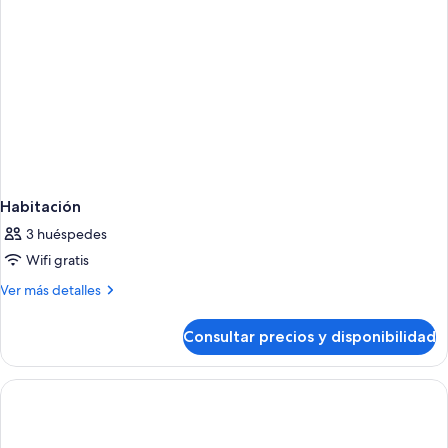
Habitación
3 huéspedes
Wifi gratis
Más
Ver más detalles
detalles
de
Consultar precios y disponibilidad
Habitación