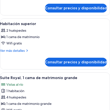
detalles
de
Consultar precios y disponibilidad
Suite
junior
(Rooftop)
Abrir
Habitación superior | 1 dormitorio y r
5
Habitación superior
todas
2 huéspedes
las
1 cama de matrimonio
fotos
de
Wifi gratis
Habitación
Más
Ver más detalles
superior
detalles
de
Consultar precios y disponibilidad
Habitación
superior
Abrir
Una sala de estar moderna con un amp
7
Suite Royal, 1 cama de matrimonio grande
todas
Vistas al río
las
1 habitación
fotos
de
4 huéspedes
Suite
1 cama de matrimonio grande
Royal,