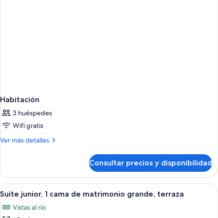
Habitación
3 huéspedes
Wifi gratis
Más
Ver más detalles
detalles
de
Consultar precios y disponibilidad
Habitación
Abrir
Habitación de hotel con una cama grand
5
Suite junior, 1 cama de matrimonio grande, terraza
todas
Vistas al río
las