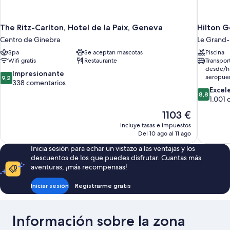
The Ritz-Carlton, Hotel de la Paix, Geneva
Hilton 
Centro de Ginebra
Le Grand
Spa
Se aceptan mascotas
Piscina
Wifi gratis
Restaurante
Transpor
desde/ha
9.2
Impresionante
aeropue
9,2
sobre
338 comentarios
8.8
Excel
10,
8,8
sobre
1.001 
Impresionante,
10,
338 comentarios
El
1103 €
Excelente
precio
incluye tasas e impuestos
1.001 com
actual
Del 10 ago al 11 ago
es
Inicia sesión para echar un vistazo a las ventajas y los
de
descuentos de los que puedes disfrutar. Cuantas más
1103 €
aventuras, ¡más recompensas!
Iniciar sesión
Registrarme gratis
Información sobre la zona