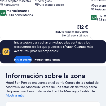
Se aceptan mascotas
Wifi gratis
Restaurante
Aire acondicionado
Se acept
Restaura
9.2
Impresionante
9,2
sobre
1.000 comentarios
9.0
Impre
9,0
10,
sobre
363 c
Impresionante,
10,
El
312 €
1.000 comentarios
Impresion
precio
incluye tasas e impuestos
363 comen
actual
Del 27 ago al 28 ago
es
Inicia sesión para echar un vistazo a las ventajas y los
de
descuentos de los que puedes disfrutar. Cuantas más
312 €
aventuras, ¡más recompensas!
Iniciar sesión
Registrarme gratis
Información sobre la zona
Hôtel Bon Port se encuentra en el barrio Centro de la ciudad de
Montreux de Montreux, cerca de una estación de tren y cerca
del paseo marítimo. Estatua de Freddie Mercury y Castillo de
Chillon son algunos de los lugares emblemáticos de la región,
Mostrar más
donde también puedes acercarte a Terminal de Ferry Montreux
y Terminal de Ferry Vevey Marché si buscas unas vacaciones