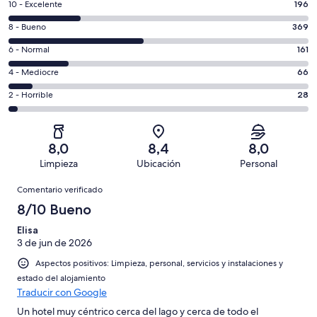
196
10 - Excelente
196
comentarios
369
8 - Bueno
369
de
comentarios
un
161
6 - Normal
161
de
total
comentarios
un
66
4 - Mediocre
66
de
de
total
comentarios
820
un
28
2 - Horrible
28
de
de
con
total
comentarios
820
un
una
de
de
con
total
puntuación
820
un
una
de
8,0
8,4
8,0
de
con
total
puntuación
820
Limpieza
Ubicación
Personal
10
una
de
de
con
Comentarios
-
puntuación
820
8
Comentario verificado
una
Excelente
de
con
-
puntuación
8/10 Bueno
6
una
Bueno
de
-
puntuación
Elisa
4
Normal
3 de jun de 2026
de
-
2
Aspectos positivos: Limpieza, personal, servicios y instalaciones y
Mediocre
-
estado del alojamiento
Horrible
Traducir con Google
Un hotel muy céntrico cerca del lago y cerca de todo el