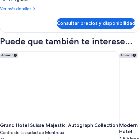
familiar
Más
Ver más detalles
detalles
de
Consultar precios y disponibilidad
Habitación
cuádruple
familiar
Puede que también te interese...
Grand Hotel Suisse Majestic, Autograph Collection
Modern T
Anuncio
Anuncio
Grand Hotel Suisse Majestic, Autograph Collection
Modern T
Hotel
Centro de la ciudad de Montreux
A 5,6 km 