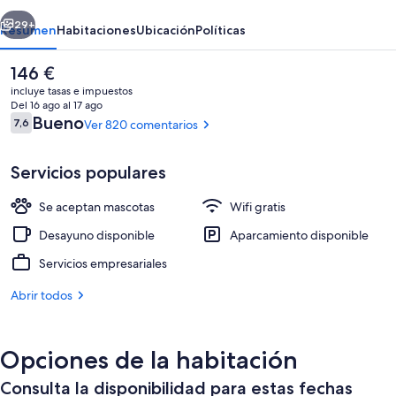
erior
Siguiente
29+
Resumen
Habitaciones
Ubicación
Políticas
El
146 €
precio
incluye tasas e impuestos
actual
Del 16 ago al 17 ago
es
Comentarios
Bueno
7,6
Ver 820 comentarios
7,6 de 10
de
146 €
Servicios populares
Se aceptan mascotas
Wifi gratis
Habitación doble | Colchones Select Co
Desayuno disponible
Aparcamiento disponible
Servicios empresariales
Abrir todos
Opciones de la habitación
Consulta la disponibilidad para estas fechas