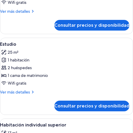
triple
Wifi gratis
Más
Ver más detalles
detalles
de
Consultar precios y disponibilidad
Habitación
triple
Abrir
Habitación de hotel con una cama grand
4
Estudio
todas
25 m²
las
1 habitación
fotos
de
2 huéspedes
Estudio
1 cama de matrimonio
Wifi gratis
Más
Ver más detalles
detalles
de
Consultar precios y disponibilidad
Estudio
Abrir
Una habitación de hotel moderna con 
3
Habitación individual superior
todas