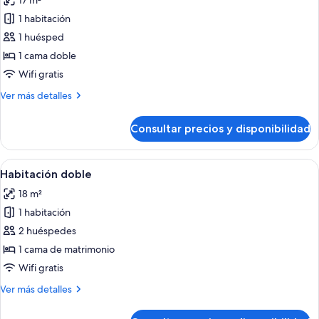
17 m²
las
1 habitación
fotos
de
1 huésped
Habitación
1 cama doble
individual
Wifi gratis
superior
Más
Ver más detalles
detalles
de
Consultar precios y disponibilidad
Habitación
individual
superior
Abrir
Una habitación de hotel con cama, dos 
3
Habitación doble
todas
18 m²
las
1 habitación
fotos
de
2 huéspedes
Habitación
1 cama de matrimonio
doble
Wifi gratis
Más
Ver más detalles
detalles
de