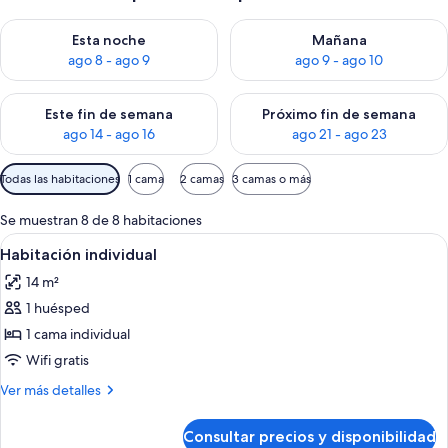
Consulta la disponibilidad para esta noche, ago 8 - ago 9
Consulta la disponibilidad pa
Esta noche
Mañana
ago 8 - ago 9
ago 9 - ago 10
Consulta la disponibilidad para este fin de semana, ago 14 - a
Consulta la disponibilidad par
Este fin de semana
Próximo fin de semana
ago 14 - ago 16
ago 21 - ago 23
Filtros
Todas las habitaciones
1 cama
2 camas
3 camas o más
disponibles
para
Se muestran 8 de 8 habitaciones
las
Abrir
Una habitación de hotel con cama, mesi
3
Habitación individual
habitaciones
todas
14 m²
las
1 huésped
fotos
de
1 cama individual
Habitación
Wifi gratis
individual
Más
Ver más detalles
detalles
de
Consultar precios y disponibilidad
Habitación