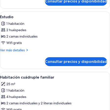
Consultar precios y disponibilidad
Habitación
doble
Abrir
Habitación de hotel con una cama grande
4
Estudio
todas
1 habitación
las
2 huéspedes
fotos
de
2 camas individuales
Estudio
Wifi gratis
Más
Ver más detalles
detalles
de
Consultar precios y disponibilidad
Estudio
Abrir
Un dormitorio con literas, un escritori
2
Habitación cuádruple familiar
todas
25 m²
las
1 habitación
fotos
de
4 huéspedes
Habitación
2 camas individuales y 2 literas individuales
cuádruple
Wifi gratis