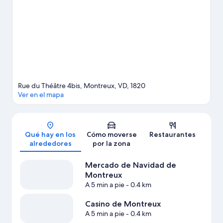
activas. Jardín Zen y Marmot's Paradise (parque) también
merecen la pena. Dedica algo de tiempo a descubrir cuáles son
las actividades de la zona, entre las que se incluye el esquí.
Ver
guía de viaje de Montreux
Rue du Théâtre 4bis, Montreux, VD, 1820
Ver en el mapa
Mapa
Qué hay en los
Cómo moverse
Restaurantes
alrededores
por la zona
Mercado de Navidad de
Montreux
A 5 min a pie
- 0.4 km
Casino de Montreux
A 5 min a pie
- 0.4 km