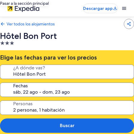
Pasar a la sección principal
Descargar app
Ver todos los alojamientos
Hôtel Bon Port
Alojamiento
de
3.0 estrellas
Elige las fechas para ver los precios
¿A dónde vas?
Fechas
Personas
Buscar