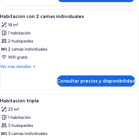
individual
Abrir
Habitación de hotel con cama, dos sill
2
Habitación con 2 camas individuales
todas
18 m²
las
1 habitación
fotos
de
2 huéspedes
Habitación
2 camas individuales
con
Wifi gratis
2
Más
Ver más detalles
camas
detalles
individuales
de
Consultar precios y disponibilidad
Habitación
con
2
Abrir
Habitación de hotel con cama, escritori
4
camas
Habitación triple
todas
individuales
23 m²
las
1 habitación
fotos
de
3 huéspedes
Habitación
3 camas individuales