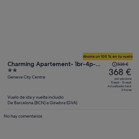
Ahorra un 100 % en tu vuelo
El
Charming Apartement- 1br-4p-
538 €
precio
368 €
2
Geneve
era
out
Geneva City Centre
por persona
de
of
11 sept - 13 sept
Actualizado hace
538 €,
5
3 horas
ahora
Vuelo de ida y vuelta incluido
es
De Barcelona (BCN) a Ginebra (GVA)
de
368 €
No hay comentarios
por
persona