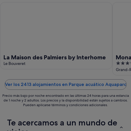
9
ago
La Maison des Palmiers by Interhome
Mona Mo
ago
-
9
ago
La Maison des Palmiers by Interhome
Mona
4.5
Le Bouveret
out
Grand-R
of
5
Ver los 2413 alojamientos en Parque acuático Aquaparc
Precio más bajo por noche encontrado en las últimas 24 horas para una estancia
de 1 noche y 2 adultos. Los precios y la disponibilidad están sujetos a cambios.
Pueden aplicarse términos y condiciones adicionales.
Te acercamos a un mundo de