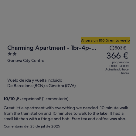
Ahorra un 100 % en tu vuelo
El
Charming Apartment - 1br-4p-
503 €
precio
366 €
2
Geneva
era
out
Geneva City Centre
por persona
de
of
11 sept - 13 sept
Actualizado hace
503 €,
5
3 horas
ahora
Vuelo de ida y vuelta incluido
es
De Barcelona (BCN) a Ginebra (GVA)
de
366 €
10
/
10
¡Excepcional! (1 comentario)
por
Great little apartment with everything we needed. 10 minute walk
persona
from the train station and 10 minutes to walk to the lake. It had a
small kitchen with a fridge and hob. Free tea and coffee was also
provided.
Comentario del 23 de jul de 2025