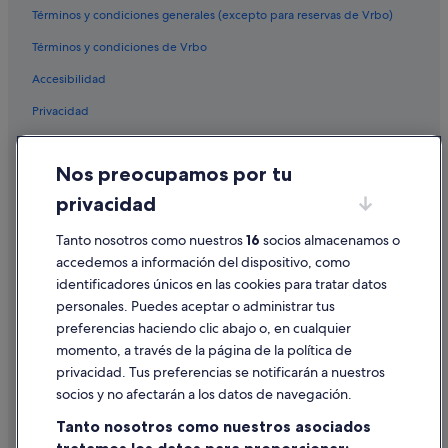
Términos y condiciones generales (excepto para reservas de Vrbo)
Términos y condiciones de Vrbo
Accesibilidad
Privacidad
Cookies
Nos preocupamos por tu
Condiciones de uso
privacidad
Información legal/contacto
Tanto nosotros como nuestros
16
socios almacenamos o
Pautas sobre el contenido y cómo denunciar contenido
accedemos a información del dispositivo, como
identificadores únicos en las cookies para tratar datos
Ayuda
personales. Puedes aceptar o administrar tus
Ayuda
preferencias haciendo clic abajo o, en cualquier
momento, a través de la página de la política de
Cancelar un vuelo
privacidad. Tus preferencias se notificarán a nuestros
Cancelar una reserva de hotel o de un alquiler vacacional
socios y no afectarán a los datos de navegación.
Plazos de reembolso
Tanto nosotros como nuestros asociados