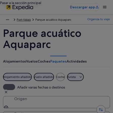
Pasar a la sección principal
Descargar app
Organiza tu viaje
Port-Valais
Parque acuático Aquaparc
Parque acuático
Aquaparc
Alojamientos
Vuelos
Coches
Paquetes
Actividades
Alojamiento añadido
Vuelo añadido
Coche
Turista
Añadir varias fechas o destinos
Origen