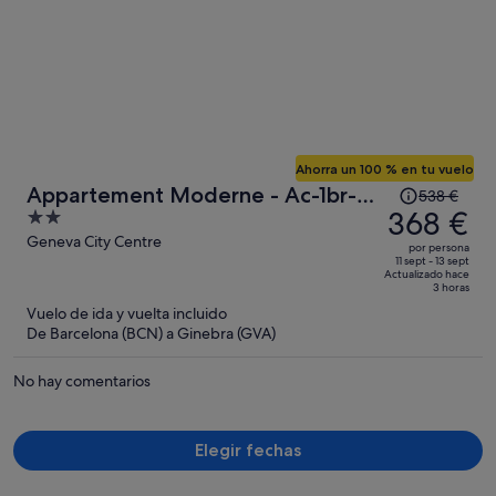
Ahorra un 100 % en tu vuelo
El
Appartement Moderne - Ac-1br-
538 €
precio
368 €
2
4p- Geneve
era
out
Geneva City Centre
por persona
de
of
11 sept - 13 sept
Actualizado hace
538 €,
5
3 horas
ahora
Vuelo de ida y vuelta incluido
es
De Barcelona (BCN) a Ginebra (GVA)
de
368 €
No hay comentarios
por
persona
Elegir fechas