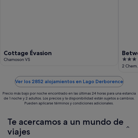
-
16
ago
Cottage Évasion
Betw
3
Chamoson VS
out
2 Chem.
of
5
Ver los 2852 alojamientos en Lago Derborence
Precio más bajo por noche encontrado en las últimas 24 horas para una estancia
de 1 noche y 2 adultos. Los precios y la disponibilidad están sujetos a cambios.
Pueden aplicarse términos y condiciones adicionales.
Te acercamos a un mundo de
viajes