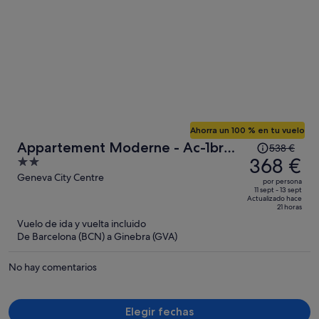
Ahorra un 100 % en tu vuelo
El
Appartement Moderne - Ac-1br-
538 €
precio
368 €
2
4p- Geneve
era
out
Geneva City Centre
por persona
de
of
11 sept - 13 sept
Actualizado hace
538 €,
5
21 horas
ahora
Vuelo de ida y vuelta incluido
es
De Barcelona (BCN) a Ginebra (GVA)
de
368 €
No hay comentarios
por
persona
Elegir fechas