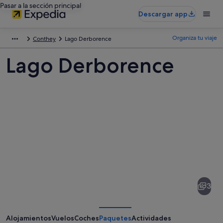
Pasar a la sección principal
Descargar app
Organiza tu viaje
Conthey
Lago Derborence
Lago Derborence
Fotos
de
Lago
3
Derborence
Alojamientos
Vuelos
Coches
Paquetes
Actividades