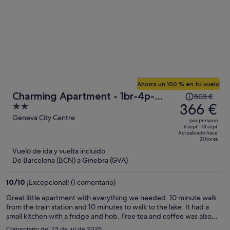
Ahorra un 100 % en tu vuelo
El
Charming Apartment - 1br-4p-
503 €
precio
366 €
2
Geneva
era
out
Geneva City Centre
por persona
de
of
11 sept - 13 sept
Actualizado hace
503 €,
5
21 horas
ahora
Vuelo de ida y vuelta incluido
es
De Barcelona (BCN) a Ginebra (GVA)
de
366 €
10
/
10
¡Excepcional! (1 comentario)
por
Great little apartment with everything we needed. 10 minute walk
persona
from the train station and 10 minutes to walk to the lake. It had a
small kitchen with a fridge and hob. Free tea and coffee was also
provided.
Comentario del 23 de jul de 2025