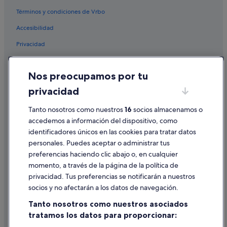
Términos y condiciones de Vrbo
Accesibilidad
Privacidad
Cookies
Nos preocupamos por tu
Condiciones de uso
privacidad
Información legal/contacto
Tanto nosotros como nuestros
16
socios almacenamos o
Pautas sobre el contenido y cómo denunciar contenido
accedemos a información del dispositivo, como
identificadores únicos en las cookies para tratar datos
Ayuda
personales. Puedes aceptar o administrar tus
Ayuda
preferencias haciendo clic abajo o, en cualquier
momento, a través de la página de la política de
Cancelar un vuelo
privacidad. Tus preferencias se notificarán a nuestros
Cancelar una reserva de hotel o de un alquiler vacacional
socios y no afectarán a los datos de navegación.
Plazos de reembolso
Tanto nosotros como nuestros asociados
tratamos los datos para proporcionar:
Utilizar un cupón de Expedia