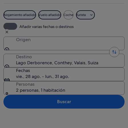
Alojamiento añadido
Vuelo añadido
Coche
Turista
Paisaje montañoso con un lago, árbol
Añadir varias fechas o destinos
Origen
Destino
Lago Derborence, Conthey, Valais, Suiza
Fechas
vie., 28 ago. - lun., 31 ago.
Personas
2 personas, 1 habitación
Buscar
Ver mapa