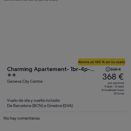
Ahorra un 100 % en tu vuelo
El
Charming Apartement- 1br-4p-
538 €
precio
368 €
2
Geneve
era
out
Geneva City Centre
por persona
de
of
11 sept - 13 sept
Actualizado hace
538 €,
5
21 horas
ahora
Vuelo de ida y vuelta incluido
es
De Barcelona (BCN) a Ginebra (GVA)
de
368 €
No hay comentarios
por
persona