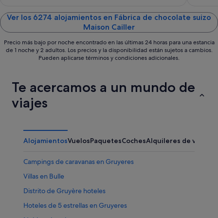
of
of
5
5
Ver los 6274 alojamientos en Fábrica de chocolate suizo
Maison Cailler
Precio más bajo por noche encontrado en las últimas 24 horas para una estancia
de 1 noche y 2 adultos. Los precios y la disponibilidad están sujetos a cambios.
Pueden aplicarse términos y condiciones adicionales.
Te acercamos a un mundo de
viajes
Alojamientos
Vuelos
Paquetes
Coches
Alquileres de vacaci
Campings de caravanas en Gruyeres
Villas en Bulle
Distrito de Gruyère hoteles
Hoteles de 5 estrellas en Gruyeres