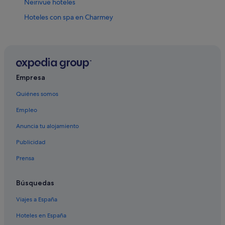
Neirivue hoteles
Hoteles con spa en Charmey
Grandvillard hoteles
Bulle hoteles
Pont-En-Ogoz hoteles
Charmey hoteles
Empresa
Albergues en Gruyeres
Quiénes somos
Hoteles con spa en Gruyeres
Empleo
Moleson hoteles
Anuncia tu alojamiento
Gruyeres hoteles
Publicidad
Prensa
Búsquedas
Viajes a España
Hoteles en España