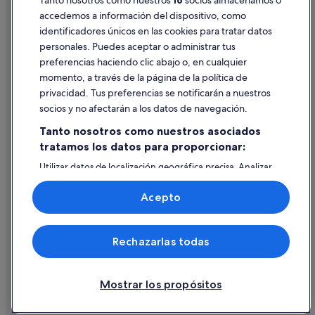
Tanto nosotros como nuestros
16
socios almacenamos o
accedemos a información del dispositivo, como
identificadores únicos en las cookies para tratar datos
Ayuda
personales. Puedes aceptar o administrar tus
Ayuda
preferencias haciendo clic abajo o, en cualquier
momento, a través de la página de la política de
Cancelar un vuelo
privacidad. Tus preferencias se notificarán a nuestros
Cancelar una reserva de hotel o de un alquiler vacacional
socios y no afectarán a los datos de navegación.
Plazos de reembolso
Tanto nosotros como nuestros asociados
tratamos los datos para proporcionar:
Utilizar un cupón de Expedia
Utilizar datos de localización geográfica precisa. Analizar
Documentos para viajes internacionales
activamente las características del dispositivo para su
identificación. Almacenar la información en un dispositivo
Acepto
y/o acceder a ella. Publicidad y contenido personalizados,
medición de publicidad y contenido, investigación de
audiencia y desarrollo de servicios.
© 2026 Expedia, Inc., una empresa de Expedia Group. Todos los
Rechazarlas todas
Lista de asociados (proveedores)
derechos reservados. Expedia y el logotipo de Expedia son marcas
comerciales o marcas comerciales registradas de Expedia, Inc.
Vacationspot, S.L., Agencia de Viajes, I-AV-0000631.3.
Mostrar los propósitos