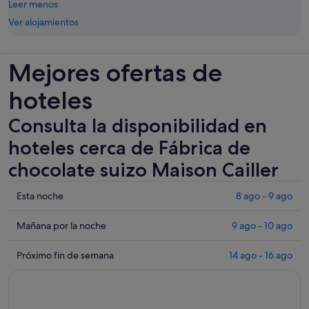
Leer menos
Ver alojamientos
Mejores ofertas de
hoteles
Consulta la disponibilidad en
hoteles cerca de Fábrica de
chocolate suizo Maison Cailler
Comprueba
Esta noche
8 ago - 9 ago
los
precios
Comprueba
Mañana por la noche
9 ago - 10 ago
cerca
los
de
precios
Comprueba
Próximo fin de semana
14 ago - 16 ago
Fábrica
cerca
los
de
de
precios
chocolate
Fábrica
cerca