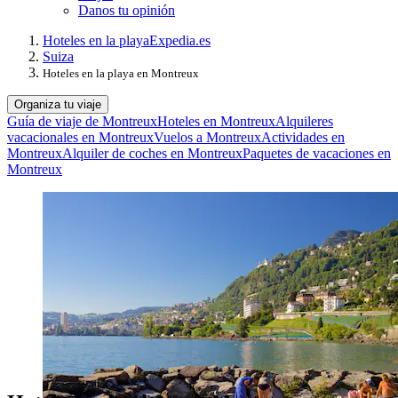
Danos tu opinión
Hoteles en la playa
Expedia.es
Suiza
Hoteles en la playa en Montreux
Organiza tu viaje
Guía de viaje de Montreux
Hoteles en Montreux
Alquileres
vacacionales en Montreux
Vuelos a Montreux
Actividades en
Montreux
Alquiler de coches en Montreux
Paquetes de vacaciones en
Montreux