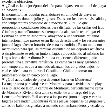
excelente ubicación.
¿Cuál es la mejor época del año para alojarse en un hotel de playa
en Montreux?
El momento más popular para alojarse en un hotel de playa en
Montreux es durante julio y agosto. Estos son los meses más cálidos,
con temperaturas promedio de alrededor de 25°C, lo que
proporciona condiciones ideales para disfrutar de las orillas del lago
Ginebra y nadar.Durante esta temporada alta, suele tener lugar el
Festival de Jazz de Montreux, atrayendo a una vibrante multitud
internacional. Los paseos están llenos de actividad y los restaurantes
junto al lago ofrecen horarios de cena extendidos. Es un momento
maravilloso para que las familias disfruten de los deportes acuáticos
o simplemente se relajen junto al lago, aprovechando al máximo las
largas horas de luz diurna.Para una experiencia diferente, junio
presenta una alternativa fantástica. El clima ya es muy agradable,
con temperaturas que a menudo alcanzan los 20 grados bajos, lo
cual es ideal para explorar el Castillo de Chillon o tomar un
pintoresco viaje en barco por el lago.
¿Qué actividades de playa debemos hacer en Montreux?
La mejor zona para alojarse en Montreux para actividades de playa
es a lo largo de la orilla central de Montreux, particularmente cerca
de Montreux Riviera.Esta zona se extiende a lo largo del lago
Lemán, ofreciendo fácil acceso a los paseos junto al lago y varios
lugares para nadar. Encontrará varias playas pequeñas de guijarros y
zonas de baño designadas, a menudo con embarcaderos y escaleras