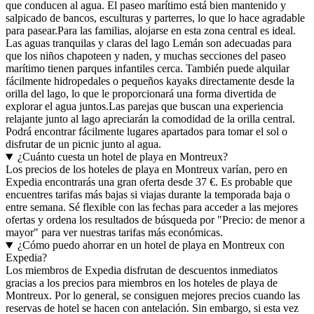
que conducen al agua. El paseo marítimo está bien mantenido y
salpicado de bancos, esculturas y parterres, lo que lo hace agradable
para pasear.Para las familias, alojarse en esta zona central es ideal.
Las aguas tranquilas y claras del lago Lemán son adecuadas para
que los niños chapoteen y naden, y muchas secciones del paseo
marítimo tienen parques infantiles cerca. También puede alquilar
fácilmente hidropedales o pequeños kayaks directamente desde la
orilla del lago, lo que le proporcionará una forma divertida de
explorar el agua juntos.Las parejas que buscan una experiencia
relajante junto al lago apreciarán la comodidad de la orilla central.
Podrá encontrar fácilmente lugares apartados para tomar el sol o
disfrutar de un picnic junto al agua.
¿Cuánto cuesta un hotel de playa en Montreux?
Los precios de los hoteles de playa en Montreux varían, pero en
Expedia encontrarás una gran oferta desde 37 €. Es probable que
encuentres tarifas más bajas si viajas durante la temporada baja o
entre semana. Sé flexible con las fechas para acceder a las mejores
ofertas y ordena los resultados de búsqueda por "Precio: de menor a
mayor" para ver nuestras tarifas más económicas.
¿Cómo puedo ahorrar en un hotel de playa en Montreux con
Expedia?
Los miembros de Expedia disfrutan de descuentos inmediatos
gracias a los precios para miembros en los hoteles de playa de
Montreux. Por lo general, se consiguen mejores precios cuando las
reservas de hotel se hacen con antelación. Sin embargo, si esta vez