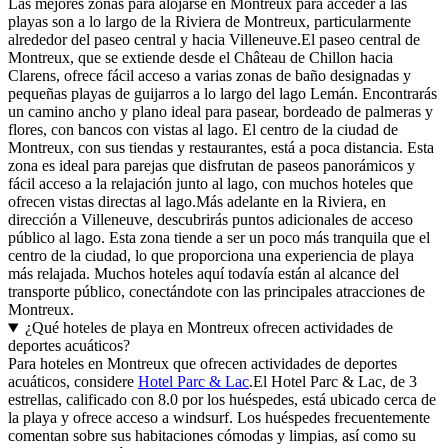
Las mejores zonas para alojarse en Montreux para acceder a las
playas son a lo largo de la Riviera de Montreux, particularmente
alrededor del paseo central y hacia Villeneuve.El paseo central de
Montreux, que se extiende desde el Château de Chillon hacia
Clarens, ofrece fácil acceso a varias zonas de baño designadas y
pequeñas playas de guijarros a lo largo del lago Lemán. Encontrarás
un camino ancho y plano ideal para pasear, bordeado de palmeras y
flores, con bancos con vistas al lago. El centro de la ciudad de
Montreux, con sus tiendas y restaurantes, está a poca distancia. Esta
zona es ideal para parejas que disfrutan de paseos panorámicos y
fácil acceso a la relajación junto al lago, con muchos hoteles que
ofrecen vistas directas al lago.Más adelante en la Riviera, en
dirección a Villeneuve, descubrirás puntos adicionales de acceso
público al lago. Esta zona tiende a ser un poco más tranquila que el
centro de la ciudad, lo que proporciona una experiencia de playa
más relajada. Muchos hoteles aquí todavía están al alcance del
transporte público, conectándote con las principales atracciones de
Montreux.
¿Qué hoteles de playa en Montreux ofrecen actividades de
deportes acuáticos?
Para hoteles en Montreux que ofrecen actividades de deportes
acuáticos, considere
Hotel Parc & Lac
.El Hotel Parc & Lac, de 3
estrellas, calificado con 8.0 por los huéspedes, está ubicado cerca de
la playa y ofrece acceso a windsurf. Los huéspedes frecuentemente
comentan sobre sus habitaciones cómodas y limpias, así como su