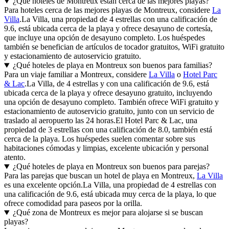
¿Qué hoteles de Montreux están cerca de las mejores playas?
Para hoteles cerca de las mejores playas de Montreux, considere
La
Villa
.La Villa, una propiedad de 4 estrellas con una calificación de
9.6, está ubicada cerca de la playa y ofrece desayuno de cortesía,
que incluye una opción de desayuno completo. Los huéspedes
también se benefician de artículos de tocador gratuitos, WiFi gratuito
y estacionamiento de autoservicio gratuito.
¿Qué hoteles de playa en Montreux son buenos para familias?
Para un viaje familiar a Montreux, considere
La Villa
o
Hotel Parc
& Lac
.La Villa, de 4 estrellas y con una calificación de 9.6, está
ubicada cerca de la playa y ofrece desayuno gratuito, incluyendo
una opción de desayuno completo. También ofrece WiFi gratuito y
estacionamiento de autoservicio gratuito, junto con un servicio de
traslado al aeropuerto las 24 horas.El Hotel Parc & Lac, una
propiedad de 3 estrellas con una calificación de 8.0, también está
cerca de la playa. Los huéspedes suelen comentar sobre sus
habitaciones cómodas y limpias, excelente ubicación y personal
atento.
¿Qué hoteles de playa en Montreux son buenos para parejas?
Para las parejas que buscan un hotel de playa en Montreux,
La Villa
es una excelente opción.La Villa, una propiedad de 4 estrellas con
una calificación de 9.6, está ubicada muy cerca de la playa, lo que
ofrece comodidad para paseos por la orilla.
¿Qué zona de Montreux es mejor para alojarse si se buscan
playas?