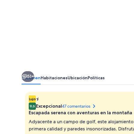
Babylone
51+
Resumen
Habitaciones
Ubicación
Políticas
Alojamiento
Lujo
de
Excepcional
47 comentarios
9,6
1.401298464324817E-
Escapada serena con aventuras en la montaña
45 estrellas
Adyacente a un campo de golf, este alojamient
primera calidad y paredes insonorizadas. Disfruta