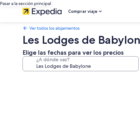
Pasar a la sección principal
Comprar viaje
Ver todos los alojamientos
Les Lodges de Babylo
Elige las fechas para ver los precios
¿A dónde vas?
Galería
de
imágenes
de
Les
Lodges
de