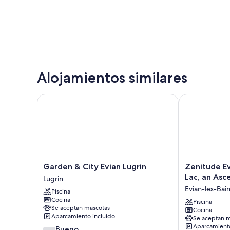
Alojamientos similares
Garden & City Evian Lugrin
Zenitude Evia
Garden
Zenitude
Garden & City Evian Lugrin
Zenitude Ev
&
Evian
Lac, an Asc
Lugrin
City
Les
Evian-les-Bai
Piscina
Evian
Terrasses
Cocina
Lugrin
du
Piscina
Se aceptan mascotas
Cocina
Lugrin
Lac,
Aparcamiento incluido
Se aceptan m
an
Aparcamiento
7.6
Bueno
Ascend