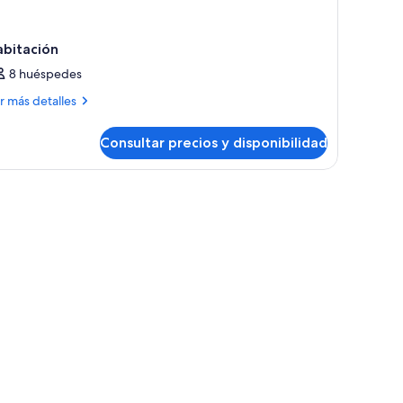
abitación
8 huéspedes
ás
r más detalles
talles
Consultar precios y disponibilidad
bitación