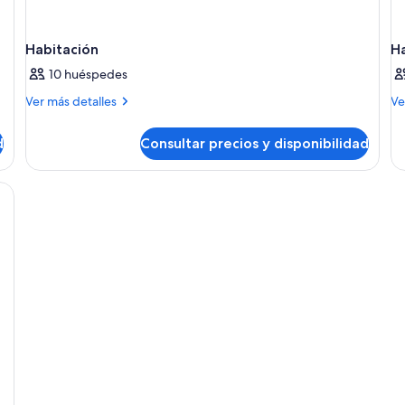
Habitación
H
10 huéspedes
Más
M
Ver más detalles
Ve
detalles
de
de
de
d
Consultar precios y disponibilidad
Habitación
Ha