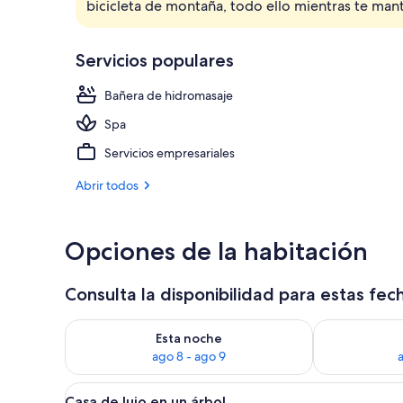
bicicleta de montaña, todo ello mientras te man
Desayuno con
Servicios populares
Bañera de hidromasaje
Spa
Servicios empresariales
Abrir todos
Opciones de la habitación
Consulta la disponibilidad para estas fec
Consulta la disponibilidad para esta noche, ago 8 - 
Consulta la d
Esta noche
ago 8 - ago 9
Abrir
Un dormitorio de cabaña de ma
5
Casa de lujo en un árbol