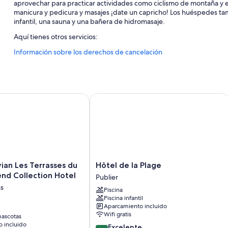
aprovechar para practicar actividades como ciclismo de montaña y eco
manicura y pedicura y masajes ¡date un capricho! Los huéspedes 
infantil, una sauna y una bañera de hidromasaje.
Aquí tienes otros servicios:
Información sobre los derechos de cancelación
Aparcamiento gratis
Servicio de registro de salida exprés, un salón de eventos y sal
Espacios sin humos, carrito de golf en las instalaciones y consig
n Les Terrasses du Lac, an Ascend Collection Hotel
Hôtel de la Plage
Características de la habitación
Todas las habitaciones en Les Lodges de Babylone ofrecen característ
albornoces, además de algunas comodidades adicionales, como habi
Además, otros servicios que encontrarás en todas las habitaciones in
Calefacción y ventiladores portátiles
Hôtel
ian Les Terrasses du
Hôtel de la Plage
Duchas, artículos de higiene personal gratuitos y secadores de 
de
end Collection Hotel
Publier
Televisiones de pantalla plana con canales por cable
la
ns
Piscina
Plage
Balcones o patios, frigoríficos y cunas gratuitas
Piscina infantil
Publier
Aparcamiento incluido
Wifi gratis
ascotas
 incluido
8.6
Excelente