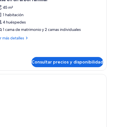
odas
45 m²
s
1 habitación
otos
e
4 huéspedes
asa
1 cama de matrimonio y 2 camas individuales
n
ás
r más detalles
n
talles
rbol
sa
miliar
Consultar precios y disponibilidad
bol
iliar