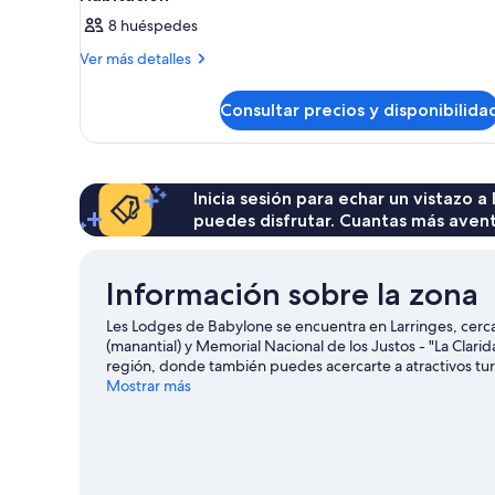
8 huéspedes
Más
Ver más detalles
detalles
de
Consultar precios y disponibilida
Habitación
Inicia sesión para echar un vistazo a
puedes disfrutar. Cuantas más aven
Información sobre la zona
Les Lodges de Babylone se encuentra en Larringes, cerc
(manantial) y Memorial Nacional de los Justos - "La Clari
región, donde también puedes acercarte a atractivos tur
Invenciones y Explanada de Montbenon también merecen 
Mostrar más
hacer en la zona, como kayak o submarinismo; además, tend
opciones tan variadas como la equitación o el paracaidi
Ver más lodges en Larringes