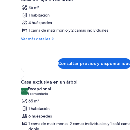
todas
36 m²
las
1 habitación
fotos
de
4 huéspedes
Casa
1 cama de matrimonio y 2 camas individuales
de
Más
Ver más detalles
lujo
detalles
en
de
Casa
un
de
árbol
Consultar precios y disponibilida
lujo
en
un
Abrir
Interior de una cabaña de mad
árbol
7
Casa exclusiva en un árbol
todas
Excepcional
las
10,0
10,0 de 10
(1 comentario)
1 comentario
fotos
65 m²
de
1 habitación
Casa
6 huéspedes
exclusiva
1 cama de matrimonio, 2 camas individuales y 1 sofá cam
en
doble