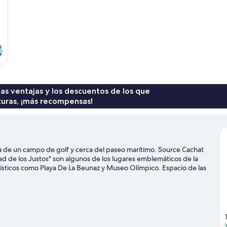
d
 las ventajas y los descuentos de los que
turas, ¡más recompensas!
a de un campo de golf y cerca del paseo marítimo. Source Cachat
dad de los Justos" son algunos de los lugares emblemáticos de la
ísticos como Playa De La Beunaz y Museo Olímpico. Espacio de las
la pena. Descubre todas las actividades acuáticas que podrás
rás ocasión de disfrutar de la naturaleza al aire libre con
smo.
Ver guía de viaje de Larringes