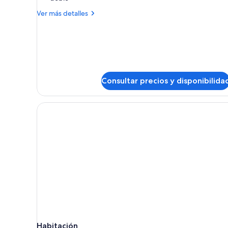
un
Más
Ver más detalles
árbol
detalles
de
Casa
exclusiva
en
un
árbol
Consultar precios y disponibilida
Habitación