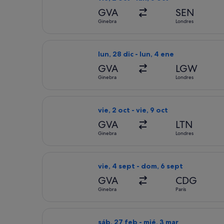
GVA
SEN
Ginebra
Londres
Seleccionar vuelo de Jet2, con salida
lun, 28 dic - lun, 4 ene
GVA
LGW
Ginebra
Londres
Seleccionar vuelo de easyJet, con sal
vie, 2 oct - vie, 9 oct
GVA
LTN
Ginebra
Londres
Seleccionar vuelo de Air France, con 
vie, 4 sept - dom, 6 sept
GVA
CDG
Ginebra
París
Seleccionar vuelo de British Airways,
sáb, 27 feb - mié, 3 mar