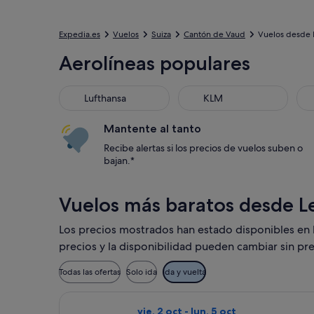
Expedia.es
Vuelos
Suiza
Cantón de Vaud
Vuelos desde 
Aerolíneas populares
Lufthansa
KLM
Mantente al tanto
Recibe alertas si los precios de vuelos suben o
bajan.*
Vuelos más baratos desde L
Los precios mostrados han estado disponibles en lo
precios y la disponibilidad pueden cambiar sin pre
Todas las ofertas
Solo ida
Ida y vuelta
Seleccionar vuelo de easyJet, con sal
vie, 2 oct - lun, 5 oct