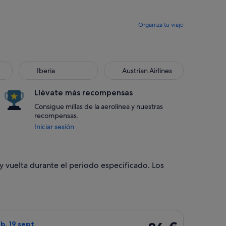
Organiza tu viaje
Iberia
Austrian Airlines
Llévate más recompensas
Consigue millas de la aerolínea y nuestras
recompensas.
Iniciar sesión
y vuelta durante el periodo especificado. Los
 con un precio de 86 €. encontrado hace 1 hora
o de Vueling Airlines, con salida el lun, 14 sept de Ginebra a B
86 €
áb, 19 sept