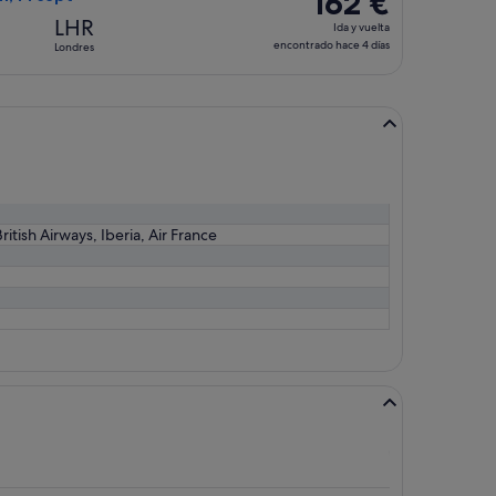
162 €
6 días
Ida
LHR
Ida y vuelta
y
encontrado hace 4 días
Londres
vuelta,
encontrado
hace
4 días
ritish Airways, Iberia, Air France