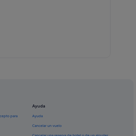
Ayuda
xcepto para
Ayuda
Cancelar un vuelo
Cancelar una reserva de hotel o de un alquiler