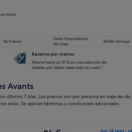
Les Avants
Swiss International
Air France
British Airways
Air Lines
Reserva por menos
Ahorra hasta un 10 % en una selección de
hoteles por haber reservado un vuelo.*
es Avants
s últimos 7 días. Los precios son por persona en viaje de ida 
vio aviso. Se aplican términos y condiciones adicionales.
ida el vie, 2 oct de Ginebra a Londres, y vuelta el lun, 5 oct,
Seleccionar vuel
86 €
lun, 14 sept - s