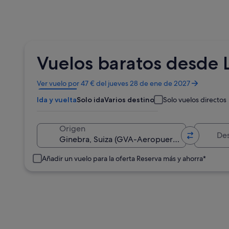
Vuelos baratos desde L
Se
Ver vuelo por 47 € del jueves 28 de ene de 2027
abre
Ida y vuelta
Solo ida
Varios destinos
Solo vuelos directos
en
una
ventana
Destino
Origen
nueva
Añadir un vuelo para la oferta Reserva más y ahorra*