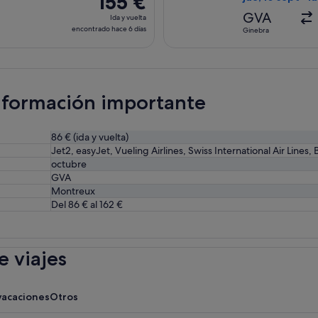
155 €
9 horas
Ida
GVA
Ida y vuelta
y
encontrado hace 6 días
Ginebra
vuelta,
encontrado
hace
6 días
información importante
86 € (ida y vuelta)
Jet2, easyJet, Vueling Airlines, Swiss International Air Lines, B
octubre
GVA
Montreux
Del 86 € al 162 €
 viajes
vacaciones
Otros