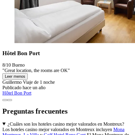
Hôtel Bon Port
8/10
Bueno
"Great location, the rooms are OK"
Leer menos
Guillermo
Viaje de 1 noche
Publicado hace un año
Hôtel Bon Port
Preguntas frecuentes
¿Cuáles son los hoteles casino mejor valorados en Montreux?
Los hoteles casino mejor valorados en Montreux incluyen
Mona
Montreux
,
La Villa
y
Golf Hotel Rene Capt
.El Mona Montreux de