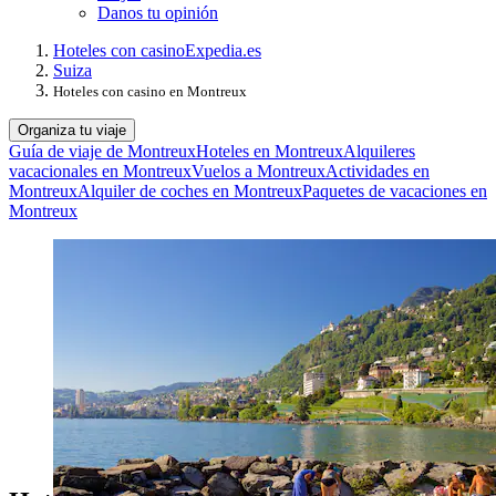
Danos tu opinión
Hoteles con casino
Expedia.es
Suiza
Hoteles con casino en Montreux
Organiza tu viaje
Guía de viaje de Montreux
Hoteles en Montreux
Alquileres
vacacionales en Montreux
Vuelos a Montreux
Actividades en
Montreux
Alquiler de coches en Montreux
Paquetes de vacaciones en
Montreux