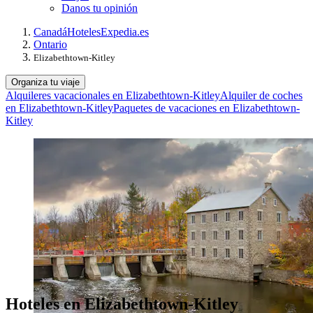
Danos tu opinión
Canadá
Hoteles
Expedia.es
Ontario
Elizabethtown-Kitley
Organiza tu viaje
Alquileres vacacionales en Elizabethtown-Kitley
Alquiler de coches
en Elizabethtown-Kitley
Paquetes de vacaciones en Elizabethtown-
Kitley
Hoteles en Elizabethtown-Kitley